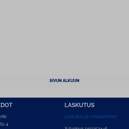
SIVUN ALKUUN
E­DOT
LASKUTUS
nki
Laskutus ja maksaminen
tu 4
Y-tunnus 0193524-6