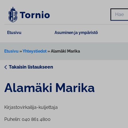
Siirry
sisältöön
Hae
Etusivu
Asuminen ja ympäristö
Etusivu
»
Yhteystiedot
»
Alamäki Marika
Takaisin listaukseen
Alamäki Marika
Kirjastovirkailija-kuljettaja
Puhelin: 040 861 4800