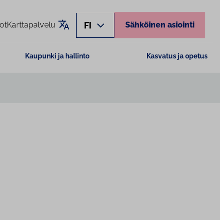
Käännä sivu
FI
ot
Karttapalvelu
Sähköinen asiointi
Kaupunki ja hallinto
Kasvatus ja opetus