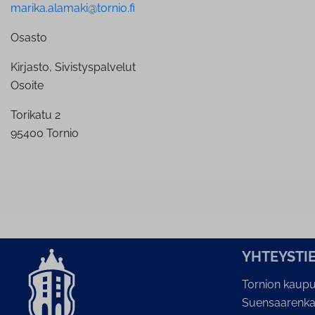
marika.alamaki@tornio.fi
Osasto
Kirjasto, Sivistyspalvelut
Osoite
Torikatu 2
95400 Tornio
YH­TEYS­TI
Tornion kaupu
Suensaarenka