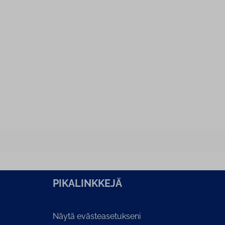
PI­KA­LINK­KE­JÄ
Näytä evästeasetukseni