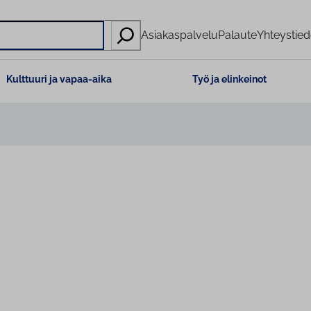
Asiakaspalvelu
Palaute
Yhteystied
Kulttuuri ja vapaa-aika
Työ ja elinkeinot