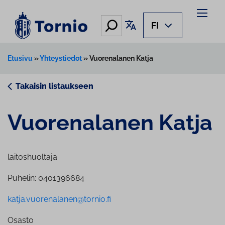
Siirry
sisältöön
Hae
Käännä sivu
FI
Etusivu
»
Yhteystiedot
»
Vuorenalanen Katja
Takaisin listaukseen
Vuo­re­na­la­nen Katja
laitoshuoltaja
Puhelin: 0401396684
katja.vuorenalanen@tornio.fi
Osasto