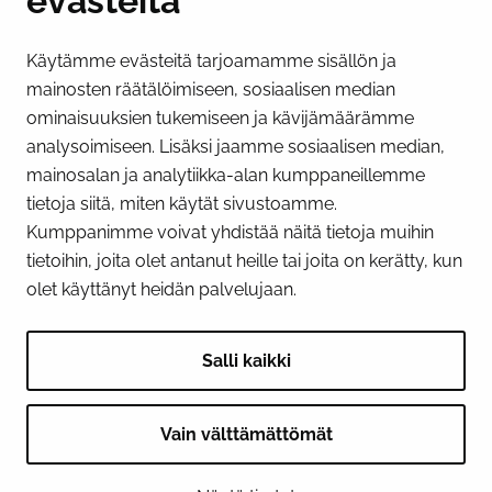
evästeitä
Käytämme evästeitä tarjoamamme sisällön ja
Näytä evästeasetukseni
mainosten räätälöimiseen, sosiaalisen median
SOSIAALINEN MEDIA
ominaisuuksien tukemiseen ja kävijämäärämme
analysoimiseen. Lisäksi jaamme sosiaalisen median,
Facebook
Instagram
YouTube
mainosalan ja analytiikka-alan kumppaneillemme
tietoja siitä, miten käytät sivustoamme.
Kumppanimme voivat yhdistää näitä tietoja muihin
tietoihin, joita olet antanut heille tai joita on kerätty, kun
olet käyttänyt heidän palvelujaan.
Salli kaikki
Vain välttämättömät
© 2026 Tornion kaupunki