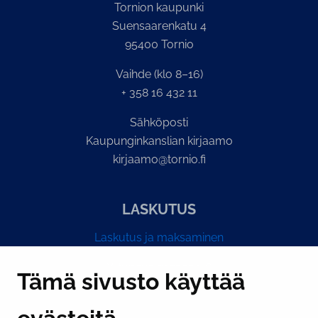
Tornion kaupunki
Suensaarenkatu 4
95400 Tornio
Vaihde (klo 8–16)
+ 358 16 432 11
Sähköposti
Kaupunginkanslian kirjaamo
kirjaamo@tornio.fi
LASKUTUS
Laskutus ja maksaminen
Y-tunnus 0193524-6
Tämä sivusto käyttää
PI­KA­LINK­KE­JÄ