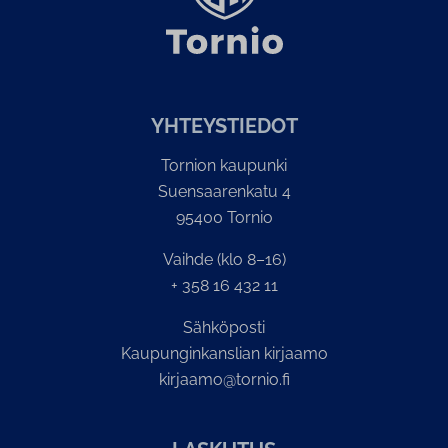
YH­TEYS­TIE­DOT
Tornion kaupunki
Suensaarenkatu 4
95400 Tornio
Vaihde (klo 8–16)
+ 358 16 432 11
Sähköposti
Kaupunginkanslian kirjaamo
kirjaamo@tornio.fi