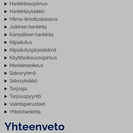
Hankintasopimus
Hankintayksikkö
Hilma-ilmoituskanava
Julkinen hankinta
Kansallinen hankinta
Kilpailutus
Kilpailutusjärjestelmä
Käyttöoikeussopimus
Markkinaoikeus
Sidosryhmä
Sidosyksikkö
Tarjoaja
Tarjouspyyntö
Valintaperusteet
Yhteishankinta
Yhteenveto