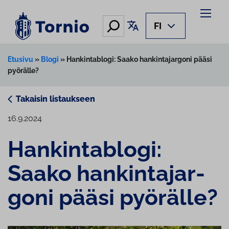
Siirry
sisältöön
Hae
Käännä sivu
FI
Etusivu
»
Blogi
»
Hankintablogi: Saako hankintajargoni pääsi
pyörälle?
Takaisin listaukseen
16.9.2024
Han­kin­tablo­gi:
Saako han­kin­ta­jar­
go­ni pääsi pyörälle?