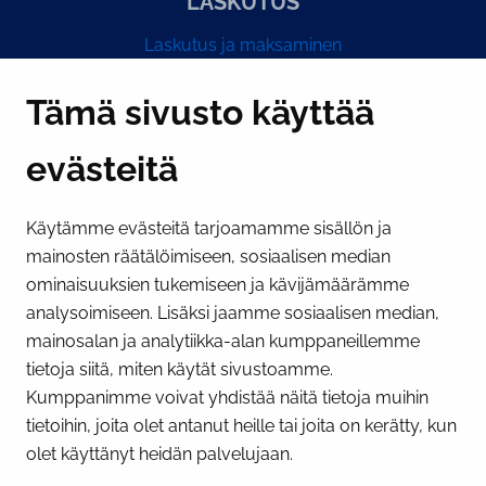
LASKUTUS
Laskutus ja maksaminen
Y-tunnus 0193524-6
Tämä sivusto käyttää
evästeitä
PI­KA­LINK­KE­JÄ
Käytämme evästeitä tarjoamamme sisällön ja
Näytä evästeasetukseni
mainosten räätälöimiseen, sosiaalisen median
SOSIAALINEN MEDIA
ominaisuuksien tukemiseen ja kävijämäärämme
analysoimiseen. Lisäksi jaamme sosiaalisen median,
Facebook
Instagram
YouTube
mainosalan ja analytiikka-alan kumppaneillemme
tietoja siitä, miten käytät sivustoamme.
Kumppanimme voivat yhdistää näitä tietoja muihin
tietoihin, joita olet antanut heille tai joita on kerätty, kun
olet käyttänyt heidän palvelujaan.