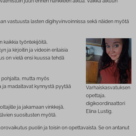
ta valmistuin juuri ennen hankkeen alkua. Vaikka alkuun
man vastuusta lasten digihyvinvoinnissa sekä näiden myötä
kaikkia työntekijöitä,
 kirjoitin ja videoin erilaisia
us on vielä ensi kuussa tehdä
n pohjalta, mutta myös
ta ja madaltavat kynnystä pyytää
Varhaiskasvatuksen
opettaja,
digikoordinaattori
oltajille ja jakamaan vinkkejä,
Elina Lustig.
rättävien suositusten myötä.
orovaikutus puolin ja toisin on opettavaista. Se on antanut