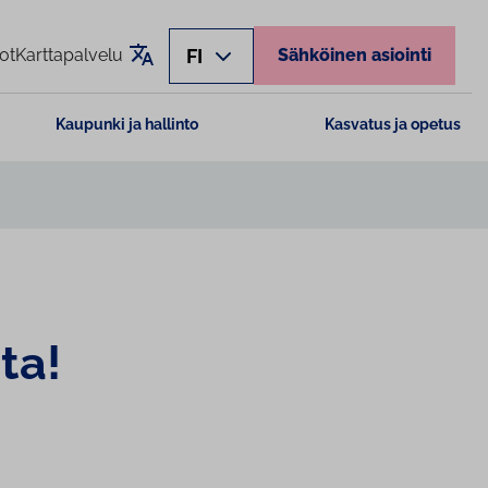
Käännä sivu
FI
ot
Karttapalvelu
Sähköinen asiointi
Kaupunki ja hallinto
Kasvatus ja opetus
­ta!