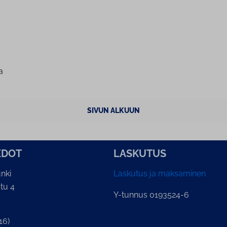
a
SIVUN ALKUUN
E­DOT
LASKUTUS
nki
Laskutus ja maksaminen
tu 4
Y-tunnus 0193524-6
16)