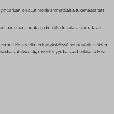
 ympärilläni on ollut monia ammattilaisia tukemassa tätä
t hankkeen suuntaa ja kentältä tulleita, askarruttavia
in anti. Konkreettinen tuki yksiköissä nousi työntekijöiden
arhaiskasvatuksen digimyönteisyys kasvoi, henkilöstö koki