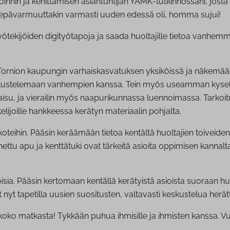
nakoinnin ja kehittämisen asiantuntijan YAMK-tutkinnossani, jos
ja epävarmuuttakin varmasti uuden edessä oli, homma sujui!
ötekijöiden digityötapoja ja saada huoltajille tietoa vanhem
Tornion kaupungin varhaiskasvatuksen yksiköissä ja näkemään 
kustelemaan vanhempien kanssa. Tein myös useamman kyselyn ja
isu, ja vierailin myös naapurikunnassa luennoimassa. Tarkoit
elijoille hankkeessa kerätyn materiaalin pohjalta.
oteihin. Pääsin keräämään tietoa kentältä huoltajien toiveide
ttu apu ja kenttätuki ovat tärkeitä asioita oppimisen kannal
toisia. Pääsin kertomaan kentällä kerätyistä asioista suoraan hu
at nyt tapetilla uusien suositusten, valtavasti keskustelua he
koko matkasta! Tykkään puhua ihmisille ja ihmisten kanssa. Vu