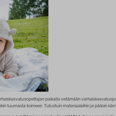
aiskasvatusopettajan paikalta vetämään varhaiskasvatuspalve
enkin tuumasta toimeen. Tutustuin materiaaleihin ja pääsin kär