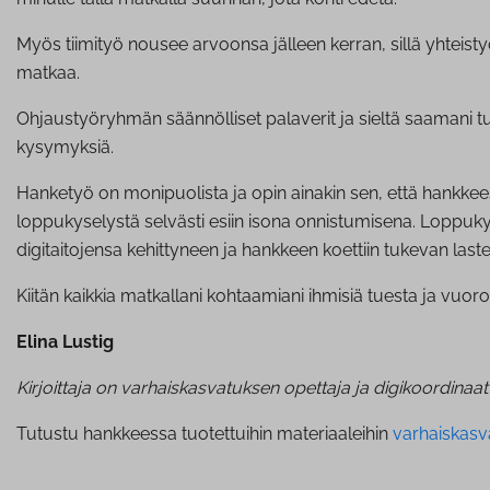
Myös tiimityö nousee arvoonsa jälleen kerran, sillä yhteis
matkaa.
Ohjaustyöryhmän säännölliset palaverit ja sieltä saamani t
kysymyksiä.
Hanketyö on monipuolista ja opin ainakin sen, että hankkeess
loppukyselystä selvästi esiin isona onnistumisena. Loppukys
digitaitojensa kehittyneen ja hankkeen koettiin tukevan laste
Kiitän kaikkia matkallani kohtaamiani ihmisiä tuesta ja vuo
Elina Lustig
Kirjoittaja on varhaiskasvatuksen opettaja ja digikoordinaat
Tutustu hankkeessa tuotettuihin materiaaleihin
varhaiskasv