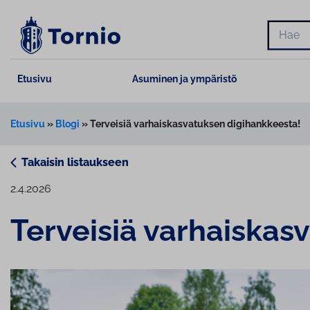
Siirry
sisältöön
Hae
Etusivu
Asuminen ja ympäristö
Etusivu
»
Blogi
»
Terveisiä varhaiskasvatuksen digihankkeesta!
Takaisin listaukseen
2.4.2026
Terveisiä var­hais­kas­v