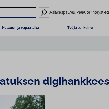
Asiakaspalvelu
Palaute
Yhteystied
Kulttuuri ja vapaa-aika
Työ ja elinkeinot
a­tuk­sen di­gi­hank­kees