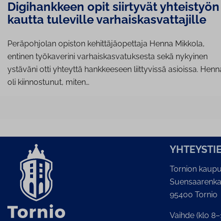
Digihankkeen opit siirtyvät yhteistyön
kautta tuleville varhaiskasvattajille
Peräpohjolan opiston kehittäjäopettaja Henna Mikkola,
entinen työkaverini varhaiskasvatuksesta sekä nykyinen
ystäväni otti yhteyttä hankkeeseen liittyvissä asioissa. Henn
oli kiinnostunut, miten…
YH­TEYS­TI
Tornion kaupu
Suensaarenka
95400 Tornio
Vaihde (klo 8–