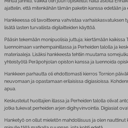
Minua jännitti, vaikka olin juuri opiskellut näitä asioita En
ajattelin, että mitenkähän tämän paketin kanssa edetään 
Hankkeessa oli tavoitteena vahvistaa varhaiskasvatuksen ty
lisätä lasten turvallista digilaitteiden käyttöä.
Pääsin tekemään monipuolisia juttuja; kiertämään kaikissa 
luennoimaan vanhempainillassa ja Perheiden talolla ja kes
materiaaleja. Lisäksi hankkeesta tehtiin muutama somejulka
yhteistyötä Peräpohjolan opiston kanssa ja luennoida opisk
Hankkeen parhautta oli ehdottomasti kierros Tornion päiväk
neuvomaan ja opastamaan erilaisissa digiasioissa. Kohdenne
apua.
Keskustelut huoltajien illassa ja Perheiden talolla olivat an
jotka tukevat perheiden arjen digihyvinvointia. Digiasiat ov
Hanketyö on ollut mieletön mahdollisuus ja olen nauttinut 
minulle tällä matkalla suunnan, jota kohti edetä.