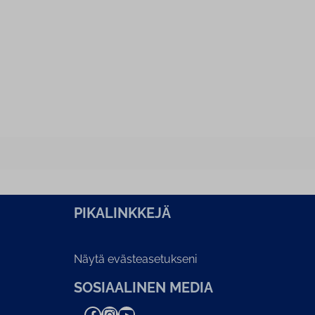
PI­KA­LINK­KE­JÄ
Näytä evästeasetukseni
SOSIAALINEN MEDIA
Facebook
Instagram
YouTube