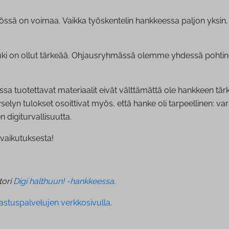
työssä on voimaa. Vaikka työskentelin hankkeessa paljon yksin,
uki on ollut tärkeää. Ohjausryhmässä olemme yhdessä pohtinee
a tuotettavat materiaalit eivät välttämättä ole hankkeen tärke
elyn tulokset osoittivat myös, että hanke oli tarpeellinen: v
n digiturvallisuutta.
rovaikutuksesta!
tori
Digi halthuun! -hankkeessa
.
astuspalvelujen verkkosivulla
.