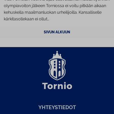
olympiavoiton jälkeen Torniossa ei voitu pitkään aikaan
kehuskella maailmanluokan urheilijoilla. Kansalliselle
kärkitasollekaan ei ollut…
SIVUN ALKUUN
YH­TEYS­TIE­DOT