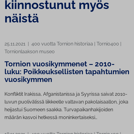
kiinnostunut myös
näistä
25.11.2021
|
400 vuotta Tornion historiaa
|
Tornio400
|
Tornionlaakson museo
Tornion vuosikymmenet – 2010-
luku: Poikkeuksellisten tapahtumien
vuosikymmen
Konfliktit Irakissa, Afganistanissa ja Syyrissa saivat 2010-
luvun puolivälissä liikkeelle valtavan pakolaisaallon, joka
heijastui Suomeen saakka. Turvapaikanhakijoiden
määrän kasvoi hetkessä moninkertaiseksi…