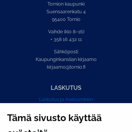
Tornion kaupunki
Suensaarenkatu 4
95400 Tornio
Vaihde (klo 8–16)
+ 358 16 432 11
Sähköposti
Kaupunginkanslian kirjaamo
kirjaamo@tornio.fi
LASKUTUS
Laskutus ja maksaminen
Y-tunnus 0193524-6
Tämä sivusto käyttää