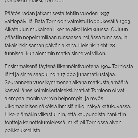
pohjoisemmaksi, Tornioon.
Päätös radan jatkamisesta tehtiin vuoden 1897
valtiopäivillä. Rata Tornioon valmistui loppukesällä 1903.
Aikataulun mukainen liikenne alkoi lokakuussa. Ouluun
päästiin nopeimmillaan runsaassa neljässä tunnissa, ja
takaisinkin saman päivän aikana. Helsinkiin ehti 28
tunnissa, kun aiemmin matka sinne vei viikon.
Ensimmäisenä täytenä liikennöintivuotena 1904 Torniosta
lähti ja sinne saapui noin 17 000 junamatkustajaa.
Seuranneen vuosikymmenen aikana matkustajamäärä
kasvoi lähes kolminkertaiseksi. Matkat Tornioon olivat
aiempaa monin verroin helpompia, ja myös
ulkomaalaisen näköisiä ihmisiä alkoi näkyä katukuvassa.
Liike-elämäkin vilkastui niin, että kaupungista hankittiin
tontteja keinottelumielessä, mikä oli Torniossa aivan
poikkeuksellista.