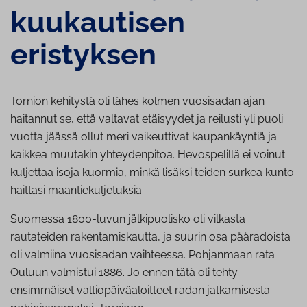
kuu­kau­ti­sen
eristyksen
Tornion kehitystä oli lähes kolmen vuosisadan ajan
haitannut se, että valtavat etäisyydet ja reilusti yli puoli
vuotta jäässä ollut meri vaikeuttivat kaupankäyntiä ja
kaikkea muutakin yhteydenpitoa. Hevospelillä ei voinut
kuljettaa isoja kuormia, minkä lisäksi teiden surkea kunto
haittasi maantiekuljetuksia.
Suomessa 1800-luvun jälkipuolisko oli vilkasta
rautateiden rakentamiskautta, ja suurin osa pääradoista
oli valmiina vuosisadan vaihteessa. Pohjanmaan rata
Ouluun valmistui 1886. Jo ennen tätä oli tehty
ensimmäiset valtiopäiväaloitteet radan jatkamisesta