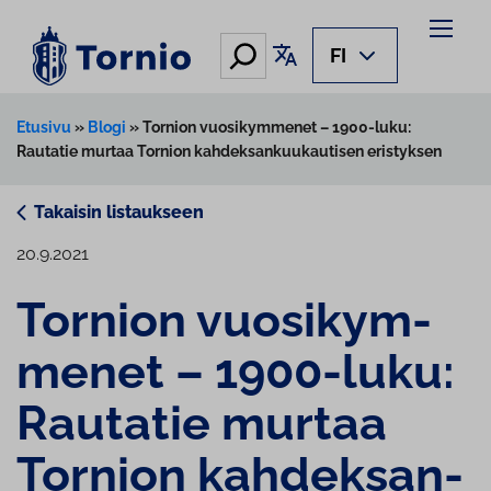
Siirry
sisältöön
Hae
Käännä sivu
FI
Etusivu
»
Blogi
»
Tornion vuosikymmenet – 1900-luku:
Rautatie murtaa Tornion kahdeksankuukautisen eristyksen
Takaisin listaukseen
20.9.2021
Tornion vuo­si­kym­
me­net – 1900-luku:
Rautatie murtaa
Tornion kah­dek­san­