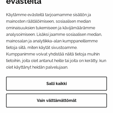
evästeitä
PI­KA­LINK­KE­JÄ
Käytämme evästeitä tarjoamamme sisällön ja
Näytä evästeasetukseni
mainosten räätälöimiseen, sosiaalisen median
SOSIAALINEN MEDIA
ominaisuuksien tukemiseen ja kävijämäärämme
analysoimiseen. Lisäksi jaamme sosiaalisen median,
Facebook
Instagram
YouTube
mainosalan ja analytiikka-alan kumppaneillemme
tietoja siitä, miten käytät sivustoamme.
Kumppanimme voivat yhdistää näitä tietoja muihin
tietoihin, joita olet antanut heille tai joita on kerätty, kun
olet käyttänyt heidän palvelujaan.
Salli kaikki
Vain välttämättömät
© 2026 Tornion kaupunki