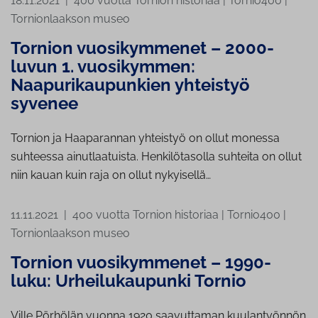
18.11.2021
|
400 vuotta Tornion historiaa
|
Tornio400
|
Tornionlaakson museo
Tornion vuosikymmenet – 2000-
luvun 1. vuosikymmen:
Naapurikaupunkien yhteistyö
syvenee
Tornion ja Haaparannan yhteistyö on ollut monessa
suhteessa ainutlaatuista. Henkilötasolla suhteita on ollut
niin kauan kuin raja on ollut nykyisellä…
11.11.2021
|
400 vuotta Tornion historiaa
|
Tornio400
|
Tornionlaakson museo
Tornion vuosikymmenet – 1990-
luku: Urheilukaupunki Tornio
Ville Pörhölän vuonna 1920 saavuttaman kuulantyönnön