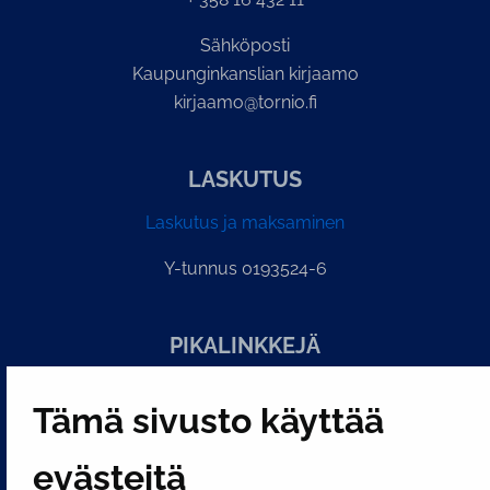
Sähköposti
Kaupunginkanslian kirjaamo
kirjaamo@tornio.fi
LASKUTUS
Laskutus ja maksaminen
Y-tunnus 0193524-6
PI­KA­LINK­KE­JÄ
Tämä sivusto käyttää
Näytä evästeasetukseni
SOSIAALINEN MEDIA
evästeitä