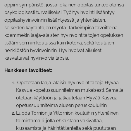
oppimisympäristö, jossa jokainen oppilas tuntee olonsa
psykologisesti turvalliseksi. Työhyvinvointi lisääntyy
oppilashyvinvoinnin lisääntyessä ja yhtenäisten,
selkeiden käytäntöjen myötä. Tärkeimpinä tavoitteina
koemmekin laaja-alaisten hyvinvointitaitojen opetuksen
lisäämisen niin koulussa kuin kotona, sekä koulujen
henkilöstön hyvinvoinnin. Hyvinvoivat aikuiset
kasvattavat hyvinvoivia lapsia.
Hankkeen tavoitteet:
Opetetaan laaja-alaisia hy­vin­voin­ti­tai­to­ja Hyvää
Kasvua -ope­tus­suun­ni­tel­man mukaisesti. Samalla
otetaan käyttöön ja jal­kau­te­taan Hyvää Kasvua -
ope­tus­suun­ni­tel­ma alueen pe­rus­kou­lui­hin.
Luoda Tornion ja Ylitornion kouluihin yhtenäinen
toi­min­ta­mal­li, jolla ehkäistään väkivaltaa,
kiusaamista ja häi­rin­tä­ti­lan­tei­ta sekä puututaan