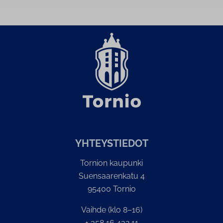
YH­TEYS­TIE­DOT
Tornion kaupunki
Suensaarenkatu 4
95400 Tornio
Vaihde (klo 8–16)
+ 358 16 432 11