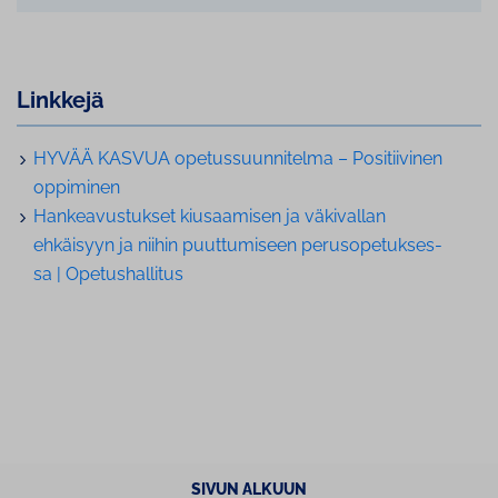
Linkkejä
HYVÄÄ KASVUA ope­tus­suun­ni­tel­ma – Po­si­tii­vi­nen
oppiminen
Han­kea­vus­tuk­set kiusaamisen ja väkivallan
ehkäisyyn ja niihin puut­tu­mi­seen pe­rus­o­pe­tuk­ses­
sa | Ope­tus­hal­li­tus
SIVUN ALKUUN