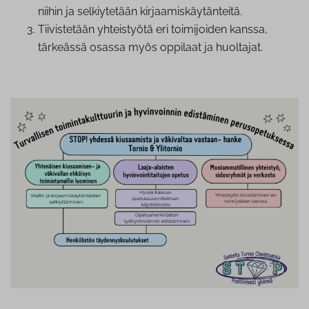
niihin ja sel­kiy­te­tään kir­jaa­mis­käy­tän­tei­tä.
Tii­vis­te­tään yhteistyötä eri toimijoiden kanssa,
tärkeässä osassa myös oppilaat ja huoltajat.