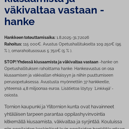
väkivaltaa vastaan -
hanke
Hankkeen toteuttamisaika:
1.8.2025-31.7.2026
Rahoitus:
115 000€. Avustus Opetushallitukselta 109 250€ (95
% ), omarahoitusosuus 5 750€ (5 % ).
STOP! Yhdessä kiusaamista ja väkivaltaa vastaan
-hanke on
Opetushallituksen rahoittama hanke. Hankeavustus on osa
kiusaamisen ja väkivallan ehkäisyyn ja niihin puuttumiseen
perusopetuksessa. Avustusta myönnettiin 37 hankkeelle,
yhteensä 4,8 miljoonaa euroa. Lisätietoa löytyy
’Linkkejä’
-
osiosta.
Tornion kaupunki ja Ylitornion kunta ovat havainneet
yhtäläisen tarpeen parantaa oppilashyvinvointia
kitkemällä kiusaamista, väkivaltaa ja syrjintää. Kouluissa