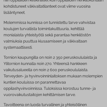
niin oppilaiden keskinäiset kuin oppilaiden henkilökuntaan
kohdistuneet väkivaltatilanteet ovat viime vuosina
lisääntyneet.
Molemmissa kunnissa on tunnistettu tarve vahvistaa
koulujen turvallista toimintakulttuuria, kehittää
monialaista yhteistyötä sekä parantaa henkilöstön
valmiuksia puuttua kiusaamiseen ja väkivaltaan
systemaattisesti.
Tornion kaupungilla on noin 2 350 peruskoululaista ja
Ylitornion kunnalla noin 270. Yhteensä hankkeen
vaikutusalueella on noin 2 600 peruskoululaista.
Terveyden- ja hyvinvoinninlaitoksen mukaan molempien
kuntien kouluissa on parannettavaa
oppilashyvinvoinnissa. Tuloksissa korostuu tunne- ja
vuorovaikutustaitojen kehittämisen tarve.
Tavoitteena on luoda turvallinen ja yhteisöllinen