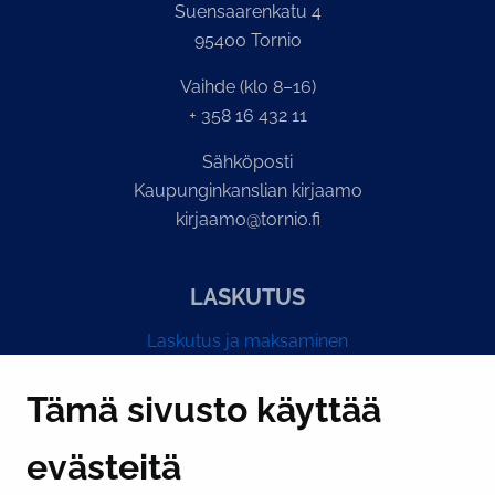
Suensaarenkatu 4
95400 Tornio
Vaihde (klo 8–16)
+ 358 16 432 11
Sähköposti
Kaupunginkanslian kirjaamo
kirjaamo@tornio.fi
LASKUTUS
Laskutus ja maksaminen
Y-tunnus 0193524-6
Tämä sivusto käyttää
evästeitä
PI­KA­LINK­KE­JÄ