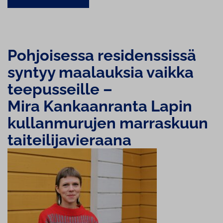
Pohjoisessa re­si­dens­sis­sä
syntyy maalauksia vaikka
tee­pus­seil­le –
Mira Kan­kaan­ran­ta Lapin
kul­lan­mu­ru­jen marraskuun
tai­tei­li­ja­vie­raa­na