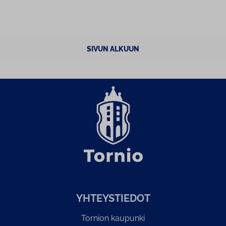
SIVUN ALKUUN
YH­TEYS­TIE­DOT
Tornion kaupunki