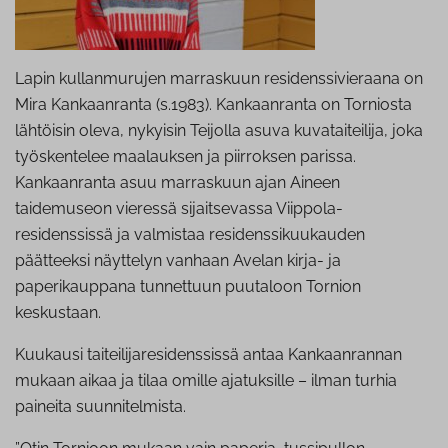
Lapin kullanmurujen marraskuun residenssivieraana on
Mira Kankaanranta (s.1983). Kankaanranta on Torniosta
lähtöisin oleva, nykyisin Teijolla asuva kuvataiteilija, joka
työskentelee maalauksen ja piirroksen parissa.
Kankaanranta asuu marraskuun ajan Aineen
taidemuseon vieressä sijaitsevassa Viippola-
residenssissä ja valmistaa residenssikuukauden
päätteeksi näyttelyn vanhaan Avelan kirja- ja
paperikauppana tunnettuun puutaloon Tornion
keskustaan.
Kuukausi taiteilijaresidenssissä antaa Kankaanrannan
mukaan aikaa ja tilaa omille ajatuksille – ilman turhia
paineita suunnitelmista.