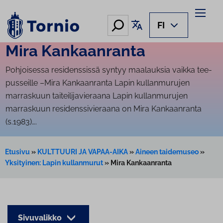
Siirry
sisältöön
Hae
Käännä sivu
FI
Mira Kan­kaan­ran­ta
Pohjoisessa re­si­dens­sis­sä syntyy maalauksia vaikka tee­
pus­seil­le –Mira Kan­kaan­ran­ta Lapin kul­lan­mu­ru­jen
marraskuun tai­tei­li­ja­vie­raa­na Lapin kullanmurujen
marraskuun residenssivieraana on Mira Kankaanranta
(s.1983)….
Etusivu
»
KULTTUURI JA VAPAA-AIKA
»
Aineen taidemuseo
»
Yksityinen: Lapin kullanmurut
»
Mira Kankaanranta
Sivuvalikko