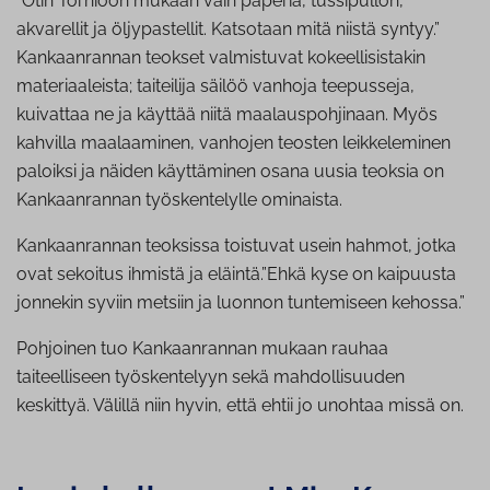
”Otin Tornioon mukaan vain paperia, tussipullon,
akvarellit ja öljypastellit. Katsotaan mitä niistä syntyy.”
Kankaanrannan teokset valmistuvat kokeellisistakin
materiaaleista; taiteilija säilöö vanhoja teepusseja,
kuivattaa ne ja käyttää niitä maalauspohjinaan. Myös
kahvilla maalaaminen, vanhojen teosten leikkeleminen
paloiksi ja näiden käyttäminen osana uusia teoksia on
Kankaanrannan työskentelylle ominaista.
Kankaanrannan teoksissa toistuvat usein hahmot, jotka
ovat sekoitus ihmistä ja eläintä.”Ehkä kyse on kaipuusta
jonnekin syviin metsiin ja luonnon tuntemiseen kehossa.”
Pohjoinen tuo Kankaanrannan mukaan rauhaa
taiteelliseen työskentelyyn sekä mahdollisuuden
keskittyä. Välillä niin hyvin, että ehtii jo unohtaa missä on.