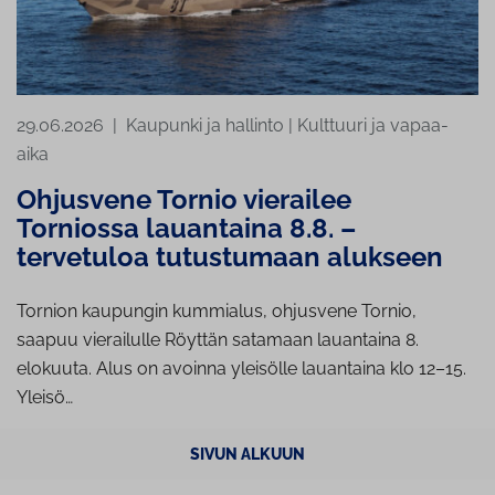
29.06.2026
|
Kaupunki ja hallinto
|
Kulttuuri ja vapaa-
aika
Ohjusvene Tornio vierailee
Torniossa lauantaina 8.8. –
tervetuloa tutustumaan alukseen
Tornion kaupungin kummialus, ohjusvene Tornio,
saapuu vierailulle Röyttän satamaan lauantaina 8.
elokuuta. Alus on avoinna yleisölle lauantaina klo 12–15.
Yleisö…
SIVUN ALKUUN