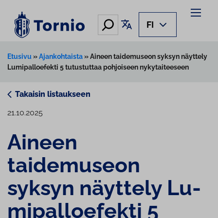
Siirry
sisältöön
Hae
Käännä sivu
FI
Etusivu
»
Ajankohtaista
»
Aineen taidemuseon syksyn näyttely
Lumipalloefekti 5 tutustuttaa pohjoiseen nykytaiteeseen
Takaisin listaukseen
21.10.2025
Aineen
taidemuseon
syksyn näyttely Lu­
mi­pal­loe­fek­ti 5