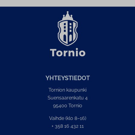
YH­TEYS­TIE­DOT
Tornion kaupunki
Suensaarenkatu 4
95400 Tornio
Vaihde (klo 8–16)
+ 358 16 432 11