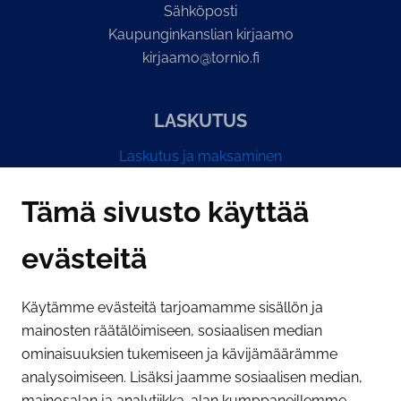
Sähköposti
Kaupunginkanslian kirjaamo
kirjaamo@tornio.fi
LASKUTUS
Laskutus ja maksaminen
Y-tunnus 0193524-6
Tämä sivusto käyttää
evästeitä
PI­KA­LINK­KE­JÄ
Käytämme evästeitä tarjoamamme sisällön ja
Näytä evästeasetukseni
mainosten räätälöimiseen, sosiaalisen median
SOSIAALINEN MEDIA
ominaisuuksien tukemiseen ja kävijämäärämme
analysoimiseen. Lisäksi jaamme sosiaalisen median,
Facebook
Instagram
YouTube
mainosalan ja analytiikka-alan kumppaneillemme