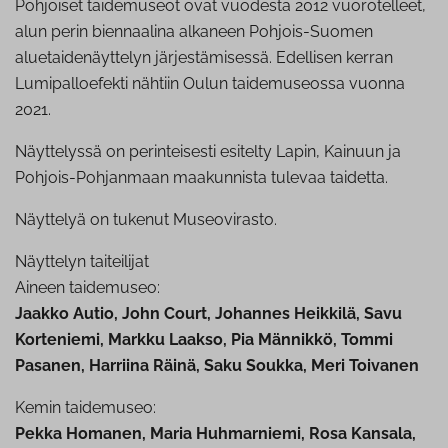
Pohjoiset taidemuseot ovat vuodesta 2012 vuorotelleet,
alun perin biennaalina alkaneen Pohjois-Suomen
aluetaidenäyttelyn järjestämisessä. Edellisen kerran
Lumipalloefekti nähtiin Oulun taidemuseossa vuonna
2021.
Näyttelyssä on perinteisesti esitelty Lapin, Kainuun ja
Pohjois-Pohjanmaan maakunnista tulevaa taidetta.
Näyttelyä on tukenut Museovirasto.
Näyttelyn taiteilijat
Aineen taidemuseo:
Jaakko Autio, John Court, Johannes Heikkilä, Savu
Korteniemi, Markku Laakso, Pia Männikkö, Tommi
Pasanen, Harriina Räinä, Saku Soukka, Meri Toivanen
Kemin taidemuseo:
Pekka Homanen, Maria Huhmarniemi, Rosa Kansala,