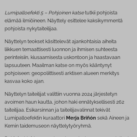
Lumipalloefekti 5 – Pohjoinen katse
tutkii pohjoista
elämää ilmiöineen. Näyttely esittelee kaksikymmentä
pohjoista nykytaiteilijaa.
Näyttelyn teokset käsittelevät ajankohtaisia aiheita
liikkuen temaattisesti luonnon ja ihmisen suhteesta
perinteisiin, kiusaamisesta uskontoon ja haastavaan
lapsuuteen. Maailman katse on myös kääntynyt
pohjoiseen: geopoliittisesti arktisen alueen merkitys
kasvaa koko ajan.
Näyttelyn taiteilijat valittiin vuonna 2024 järjestetyn
avoimen haun kautta, johon haki ennätyksellisesti 262
taiteilijaa. Esikarsinnan ja taiteilijavalinnat tekivät
Lumipalloefektin kuraattori
Merja Briñón
sekä Aineen ja
Kemin taidemuseon näyttelytyöryhmä.