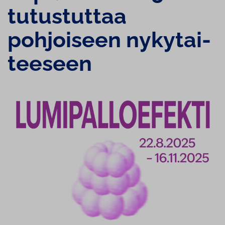
tutustuttaa
pohjoiseen ny­ky­tai­
tee­seen