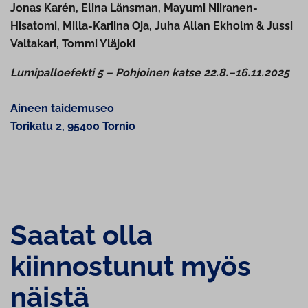
Jonas Karén, Elina Länsman, Mayumi Niiranen-
Hisatomi, Milla-Kariina Oja, Juha Allan Ekholm & Jussi
Valtakari, Tommi Yläjoki
Lu­mi­pal­loe­fek­ti 5 – Pohjoinen katse 22.8.–16.11.2025
Aineen taidemuseo
Torikatu 2, 95400 Tornio
Saatat olla
kiinnostunut myös
näistä