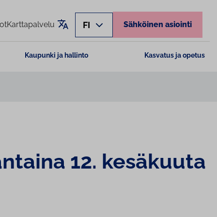
Käännä sivu
FI
ot
Karttapalvelu
Sähköinen asiointi
Kaupunki ja hallinto
Kasvatus ja opetus
erjantaina 12. kesäkuuta