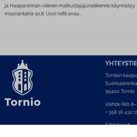
ja Haaparannan välinen matkustajajunaliikenne käynnistyy
maanantaina 10.8. Uusi reitti avaa…
YH­TEYS­TI
Tornion kaupu
Suensaarenka
95400 Tornio
Vaihde (klo 8–
+ 358 16 432 1
Sähköposti
Kaupunginkans