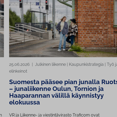
25.06.2026
|
Julkinen liikenne
|
Kaupunkistrategia
|
Työ j
elinkeinot
Suomesta pääsee pian junalla Ruots
– junaliikenne Oulun, Tornion ja
Haaparannan välillä käynnistyy
elokuussa
n
VR ja Liikenne- ja viestintävirasto Traficom ovat