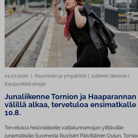
01.07.2026
|
Asuminen ja ympäristö
|
Julkinen liikenne
|
Kaupunkistrategia
Ju­na­lii­ken­ne Tornion ja Haaparannan
välillä alkaa, tervetuloa ensimatkalle
10.8.
Tervetuloa historialliselle valtakunnanrajan ylittävälle
junamatkalle Suomesta Ruotsiin! Päivittäinen Oulun, Tornio