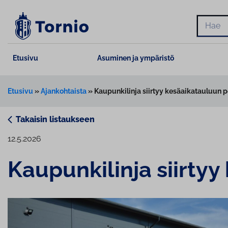
Siirry
sisältöön
Hae
Etusivu
Asuminen ja ympäristö
Etusivu
»
Ajankohtaista
»
Kaupunkilinja siirtyy kesäaikatauluun p
Takaisin listaukseen
12.5.2026
Kau­pun­ki­lin­ja siirt