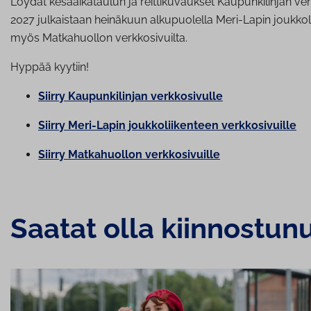
Löydät kesäaikataulun ja reittikuvaukset Kaupunkilinjan ve
2027 julkaistaan heinäkuun alkupuolella Meri-Lapin joukkol
myös Matkahuollon verkkosivuilta.
Hyppää kyytiin!
Siirry Kau­pun­ki­lin­jan verk­ko­si­vul­le
Siirry Meri-Lapin jouk­ko­lii­ken­teen verk­ko­si­vuil­le
Siirry Mat­ka­huol­lon verk­ko­si­vuil­le
Saatat olla kiinnostun