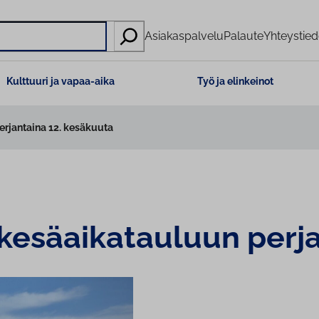
Asiakaspalvelu
Palaute
Yhteystied
Kulttuuri ja vapaa-aika
Työ ja elinkeinot
erjantaina 12. kesäkuuta
yy ke­sä­ai­ka­tau­luun p