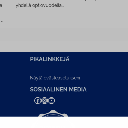
ja
yhdellä optiovuodella….
6…
PI­KA­LINK­KE­JÄ
Näytä evästeasetukseni
SOSIAALINEN MEDIA
Facebook
Instagram
YouTube