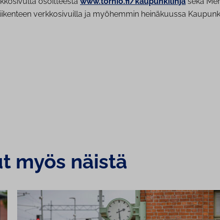
rkkosivulta osoitteesta
www.tornio.fi/kaupunkilinja
sekä Meri
iikenteen verkkosivuilla ja myöhemmin heinäkuussa Kaupunkili
ut myös näistä