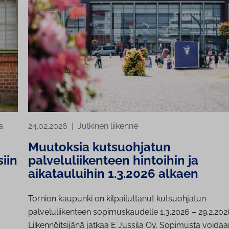
a
24.02.2026
|
Julkinen liikenne
Muutoksia kutsuohjatun
iin
palveluliikenteen hintoihin ja
aikatauluihin 1.3.2026 alkaen
Tornion kaupunki on kilpailuttanut kutsuohjatun
palveluliikenteen sopimuskaudelle 1.3.2026 – 29.2.202
Liikennöitsijänä jatkaa E Jussila Oy. Sopimusta voidaa