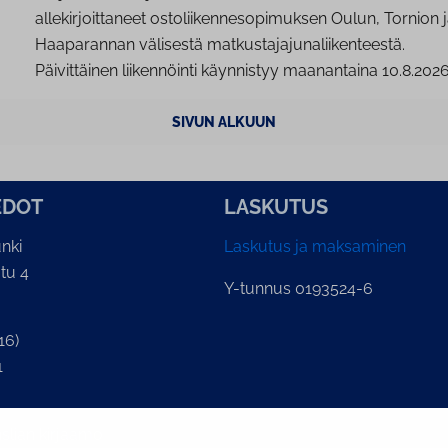
allekirjoittaneet ostoliikennesopimuksen Oulun, Tornion 
Haaparannan välisestä matkustajajunaliikenteestä.
Päivittäinen liikennöinti käynnistyy maanantaina 10.8.202
SIVUN ALKUUN
E­DOT
LASKUTUS
nki
Laskutus ja maksaminen
tu 4
Y-tunnus 0193524-6
16)
1
lian kirjaamo