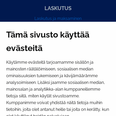
LASKUTUS
Laskutus ja maksaminen
Y-tunnus 0193524-6
Tämä sivusto käyttää
evästeitä
PI­KA­LINK­KE­JÄ
Käytämme evästeitä tarjoamamme sisällön ja
Näytä evästeasetukseni
mainosten räätälöimiseen, sosiaalisen median
SOSIAALINEN MEDIA
ominaisuuksien tukemiseen ja kävijämäärämme
analysoimiseen. Lisäksi jaamme sosiaalisen median,
Facebook
Instagram
YouTube
mainosalan ja analytiikka-alan kumppaneillemme
tietoja siitä, miten käytät sivustoamme.
Kumppanimme voivat yhdistää näitä tietoja muihin
tietoihin, joita olet antanut heille tai joita on kerätty, kun