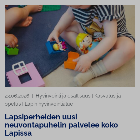
23.06.2026
|
Hyvinvointi ja osallisuus
|
Kasvatus ja
opetus
|
Lapin hyvinvointialue
Lapsiperheiden uusi
neuvontapuhelin palvelee koko
Lapissa