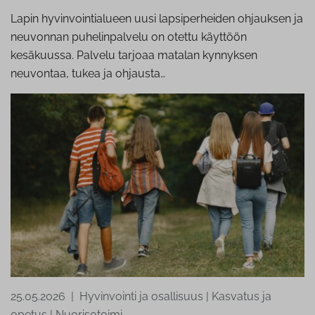
Lapin hyvinvointialueen uusi lapsiperheiden ohjauksen ja
neuvonnan puhelinpalvelu on otettu käyttöön
kesäkuussa. Palvelu tarjoaa matalan kynnyksen
neuvontaa, tukea ja ohjausta…
25.05.2026
|
Hyvinvointi ja osallisuus
|
Kasvatus ja
opetus
|
Nuorisotoimi