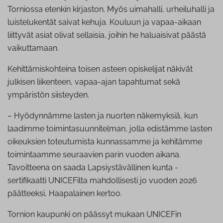
Torniossa etenkin kirjaston. Myös uimahalli, urheiluhalli ja
luistelukentät saivat kehuja. Kouluun ja vapaa-aikaan
liittyvät asiat olivat sellaisia, joihin he haluaisivat päästä
vaikuttamaan.
Kehittämiskohteina toisen asteen opiskelijat näkivät
julkisen liikenteen, vapaa-ajan tapahtumat sekä
ympäristön siisteyden.
– Hyödynnämme lasten ja nuorten näkemyksiä, kun
laadimme toimintasuunnitelman, jolla edistämme lasten
oikeuksien toteutumista kunnassamme ja kehitämme
toimintaamme seuraavien parin vuoden aikana.
Tavoitteena on saada Lapsiystävällinen kunta -
sertifikaatti UNICEFilta mahdollisesti jo vuoden 2026
päätteeksi, Haapalainen kertoo.
Tornion kaupunki on päässyt mukaan UNICEFin