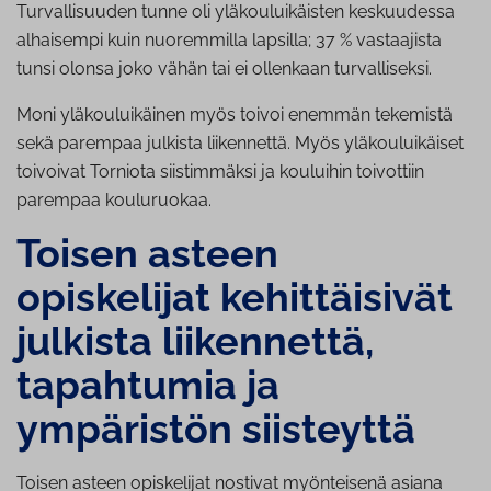
Turvallisuuden tunne oli yläkouluikäisten keskuudessa
alhaisempi kuin nuoremmilla lapsilla; 37 % vastaajista
tunsi olonsa joko vähän tai ei ollenkaan turvalliseksi.
Moni yläkouluikäinen myös toivoi enemmän tekemistä
sekä parempaa julkista liikennettä. Myös yläkouluikäiset
toivoivat Torniota siistimmäksi ja kouluihin toivottiin
parempaa kouluruokaa.
Toisen asteen
opiskelijat ke­hit­täi­si­vät
julkista liikennettä,
tapahtumia ja
ympäristön siisteyttä
Toisen asteen opiskelijat nostivat myönteisenä asiana