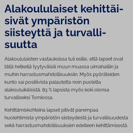
Ala­kou­lu­lai­set ke­hit­täi­
si­vät ympäristön
siisteyttä ja tur­val­li­
suut­ta
Alakoululaisten vastauksissa tuli esille, että lapset ovat
tällä hetkellä tyytyväisiä muun muassa uimahalliin ja
muihin harrastusmahdollisuuksiin. Myös pyöräteiden
kunto sai positiivista palautetta noin puolelta
alakouluikäisistä. 83 % lapsista myös koki olonsa
turvalliseksi Torniossa.
Kehittämiskohteina lapset pitivät parempaa
huolehtimista ympäristön siisteydestä ja turvallisuudesta
sekä harrastusmahdollisuuksien edelleen kehittämisestä.