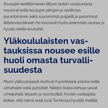
Koulujen kehittämiseen liittyen lasten vastauksissa
nousivat esille koulujen pihojen ja sisäilman
parantaminen sekä suuremmat pulpetit ja paremmat
tietokonevälineet. He toivoivat myös enemmän rauhaa ja
hyvää mieltä kouluihin.
Ylä­kou­lu­lais­ten vas­
tauk­sis­sa nousee esille
huoli omasta tur­val­li­
suu­des­ta
Myös yläkoululaiset nostivat myönteisinä asioina esille
uimahallin sekä pyörätiet. Näiden lisäksi kehuja saivat
urheiluhalli, kirjasto ja nuorisotilat. Puolet vastaajista
kokee, että nämä asiat ovat Torniossa hyvällä mallilla.