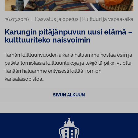
26.03.2026
|
Kasvatus ja opetus
|
Kulttuuri ja vapaa-aika
Karungin pitäjänpuvun uusi elämä –
kulttuuriteko naisvoimin
Tämän kulttuurivuoden aikana haluamme nostaa esiin ja
palkita torniolaisia kulttuuritekoja ja tekijöitä pitkin vuotta.
Tänään haluamme erityisesti kiittää Tornion
kansalaisopistoa…
SIVUN ALKUUN