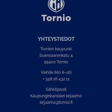
YH­TEYS­TIE­DOT
Tornion kaupunki
Suensaarenkatu 4
95400 Tornio
Vaihde (klo 8–16)
+ 358 16 432 11
Sähköposti
Kaupunginkanslian kirjaamo
kirjaamo@tornio.fi