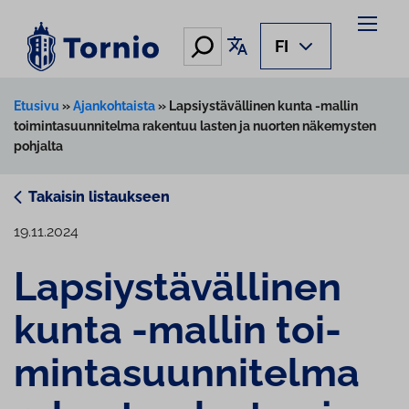
Siirry
sisältöön
Hae
Käännä sivu
FI
Etusivu
»
Ajankohtaista
»
Lapsiystävällinen kunta -mallin
toimintasuunnitelma rakentuu lasten ja nuorten näkemysten
pohjalta
Takaisin listaukseen
19.11.2024
Lap­siys­tä­väl­li­nen
kunta -mallin toi­
min­ta­suun­ni­tel­ma