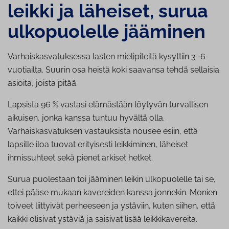
leikki ja läheiset, surua
ul­ko­puo­lel­le jääminen
Varhaiskasvatuksessa lasten mielipiteitä kysyttiin 3–6-
vuotiailta. Suurin osa heistä koki saavansa tehdä sellaisia
asioita, joista pitää.
Lapsista 96 % vastasi elämästään löytyvän turvallisen
aikuisen, jonka kanssa tuntuu hyvältä olla.
Varhaiskasvatuksen vastauksista nousee esiin, että
lapsille iloa tuovat erityisesti leikkiminen, läheiset
ihmissuhteet sekä pienet arkiset hetket.
Surua puolestaan toi jääminen leikin ulkopuolelle tai se,
ettei pääse mukaan kavereiden kanssa jonnekin. Monien
toiveet liittyivät perheeseen ja ystäviin, kuten siihen, että
kaikki olisivat ystäviä ja saisivat lisää leikkikavereita.