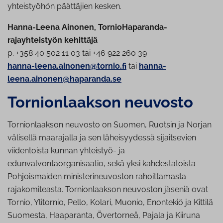
yhteistyöhön päättäjien kesken.
Hanna-Leena Ainonen, TornioHaparanda-
rajayhteistyön kehittäjä
p. +358 40 502 11 03 tai +46 922 260 39
hanna-leena.ainonen@tornio.fi
tai
hanna-
leena.ainonen@haparanda.se
Tor­nion­laak­son neuvosto
Tornionlaakson neuvosto on Suomen, Ruotsin ja Norjan
välisellä maarajalla ja sen läheisyydessä sijaitsevien
viidentoista kunnan yhteistyö- ja
edunvalvontaorganisaatio, sekä yksi kahdestatoista
Pohjoismaiden ministerineuvoston rahoittamasta
rajakomiteasta. Tornionlaakson neuvoston jäseniä ovat
Tornio, Ylitornio, Pello, Kolari, Muonio, Enontekiö ja Kittilä
Suomesta, Haaparanta, Övertorneå, Pajala ja Kiiruna