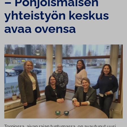
– Poh­jois­mai­sen
yhteistyön keskus
avaa ovensa
Torniossa, aivan rajan tuntumassa, on avautunut uusi