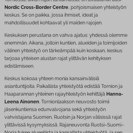
Nordic Cross-Border Centre
, pohjoismaisen yhteistyön
keskus. Se on paikka, jossa ihmiset, ideat ja
mahdollisuudet kohtaavat yli maiden rajojen.
Keskuksen perustana on vahva ajatus: yhdessä olemme
enemmän. Aikana, jolloin kuntien, alueiden ja toimijoiden
välinen yhteistyö on tärkeämpää kuin koskaan, keskus
tarjoaa yhteisen alustan rajat ylittävän kehityksen
edistämiseen.
Keskus kokoaa yhteen monia kansainvälisiä
asiantuntijoita. Paikallista yhteistyötä edistää Tornion ja
Haaparannan yhteinen rajayhteistyön kehittäjä
Hanna-
Leena Ainonen
. Tornionlaakson neuvosto toimii
jäsenkuntiensa edunvalvojana sekä yhteistyön
vahvistajana Suomen, Ruotsin ja Norjan välisissä rajat
ylittävissä kysymyksissä. Rajaneuvonta Ruotsi–Suomi–
Norja tukee alueellista ja kansallista yhteistyötä, ja sen