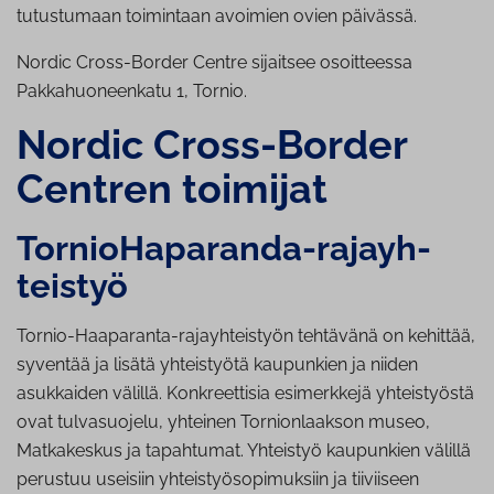
tutustumaan toimintaan avoimien ovien päivässä.
Nordic Cross-Border Centre sijaitsee osoitteessa
Pakkahuoneenkatu 1, Tornio.
Nordic Cross-Border
Centre
n toimijat
Tor­nio­Ha­pa­ran­da-ra­jayh­
teis­työ
Tornio-Haaparanta-rajayhteistyön tehtävänä on kehittää,
syventää ja lisätä yhteistyötä kaupunkien ja niiden
asukkaiden välillä. Konkreettisia esimerkkejä yhteistyöstä
ovat tulvasuojelu, yhteinen Tornionlaakson museo,
Matkakeskus ja tapahtumat. Yhteistyö kaupunkien välillä
perustuu useisiin yhteistyösopimuksiin ja tiiviiseen