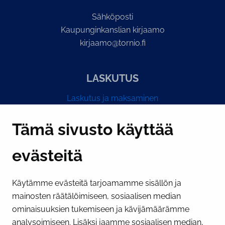
Sähköposti
Kaupunginkanslian kirjaamo
kirjaamo@tornio.fi
LASKUTUS
Laskutus ja maksaminen
Y-tunnus 0193524-6
Tämä sivusto käyttää
evästeitä
PI­KA­LINK­KE­JÄ
Käytämme evästeitä tarjoamamme sisällön ja
Näytä evästeasetukseni
mainosten räätälöimiseen, sosiaalisen median
SOSIAALINEN MEDIA
ominaisuuksien tukemiseen ja kävijämäärämme
analysoimiseen. Lisäksi jaamme sosiaalisen median,