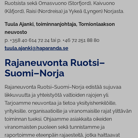
Ruotsista sekä Omasvuono (Storfjord), Kaivuono
(Kåfjord), Raisi (Nordreisa) ja Yykeä (Lyngen) Norjasta.
Tuula Ajanki, toiminnanjohtaja, Tornionlaakson
neuvosto
p. +358 40 614 72 24 tai p. +46 72 251 88 80
tuula.ajanki@haparanda.se
Ra­ja­neu­von­ta Ruotsi–
Suomi–Norja
Rajaneuvonta Ruotsi–Suomi–Norja edistää sujuvaa
liikkuvuutta ja yhteistyötä valtioiden rajojen yli.
Tarjoamme neuvontaa ja tietoa yksityishenkilöille,
yrityksille, organisaatioille ja viranomaisille rajat ylittävän
toiminnan tueksi. Ohjaamme asiakkaita oikeiden
viranomaisten puoleen sekä tunnistamme ja
raportoimme eteenpäin rajaesteitä, jotka haittaavat