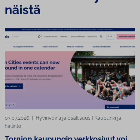
näistä
03.07.2026
|
Hyvinvointi ja osallisuus
|
Kaupunki ja
hallinto
Tornion kaupungin verkkosivut voi