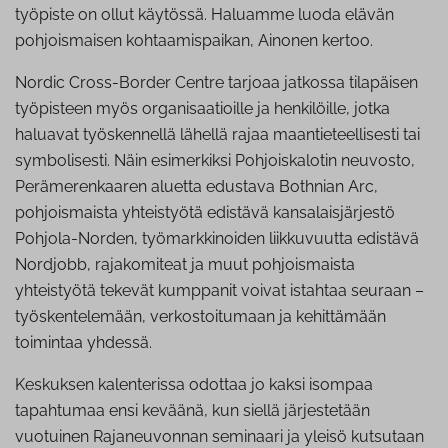
työpiste on ollut käytössä. Haluamme luoda elävän
pohjoismaisen kohtaamispaikan, Ainonen kertoo.
Nordic Cross-Border Centre tarjoaa jatkossa tilapäisen
työpisteen myös organisaatioille ja henkilöille, jotka
haluavat työskennellä lähellä rajaa maantieteellisesti tai
symbolisesti. Näin esimerkiksi Pohjoiskalotin neuvosto,
Perämerenkaaren aluetta edustava Bothnian Arc,
pohjoismaista yhteistyötä edistävä kansalaisjärjestö
Pohjola-Norden, työmarkkinoiden liikkuvuutta edistävä
Nordjobb, rajakomiteat ja muut pohjoismaista
yhteistyötä tekevät kumppanit voivat istahtaa seuraan –
työskentelemään, verkostoitumaan ja kehittämään
toimintaa yhdessä.
Keskuksen kalenterissa odottaa jo kaksi isompaa
tapahtumaa ensi keväänä, kun siellä järjestetään
vuotuinen Rajaneuvonnan seminaari ja yleisö kutsutaan