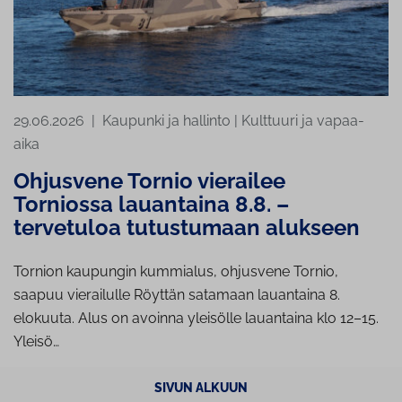
29.06.2026
|
Kaupunki ja hallinto
|
Kulttuuri ja vapaa-
aika
Ohjusvene Tornio vierailee
Torniossa lauantaina 8.8. –
tervetuloa tutustumaan alukseen
Tornion kaupungin kummialus, ohjusvene Tornio,
saapuu vierailulle Röyttän satamaan lauantaina 8.
elokuuta. Alus on avoinna yleisölle lauantaina klo 12–15.
Yleisö…
SIVUN ALKUUN