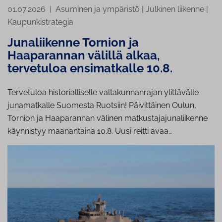
01.07.2026
|
Asuminen ja ympäristö
|
Julkinen liikenne
|
Kaupunkistrategia
Ju­na­lii­ken­ne Tornion ja
Haaparannan välillä alkaa,
tervetuloa ensimatkalle 10.8.
Tervetuloa historialliselle valtakunnanrajan ylittävälle
junamatkalle Suomesta Ruotsiin! Päivittäinen Oulun,
Tornion ja Haaparannan välinen matkustajajunaliikenne
käynnistyy maanantaina 10.8. Uusi reitti avaa…