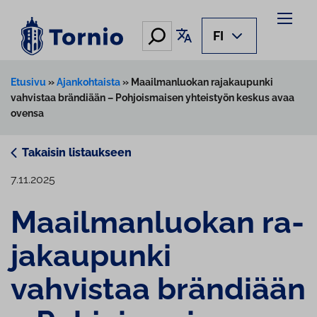
Siirry
sisältöön
Hae
Käännä sivu
FI
Etusivu
»
Ajankohtaista
»
Maailmanluokan rajakaupunki
vahvistaa brändiään – Pohjoismaisen yhteistyön keskus avaa
ovensa
Takaisin listaukseen
7.11.2025
Maa­il­man­luo­kan ra­
ja­kau­pun­ki
vahvistaa brändiään