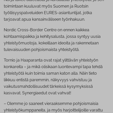
toimintaan kuuluvat myös Suomen ja Ruotsin
työllisyyspalveluiden EURES-asiantuntijat, jotka
tarjoavat apua kansainväliseen työnhakuun.
Nordic Cross-Border Centre on ennen kaikkea
kohtaamispaikka ja kehitysalusta, jossa syntyy uusia
yhteistyömuotoja, kokeillaan ideoita ja rakennetaan
tulevaisuuden pohjoismaista yhteistyötä.
Tornio ja Haaparanta ovat rajat ylittävän yhteistyön
konkareita – ja mikä olisikaan luontevampi tapa tehdä
yhteistyötä kuin toimia saman katon alla. Näin tieto
liikkuu entistä paremmin, näkyvyys vahvistuu ja
vaikutusmahdollisuudet tärkeissä kysymyksissä
kasvavat. Synergiaedut ovat vahvat!
– Olemme jo saaneet vieraaksemme pohjoismaisia
yhteistyökumppaneita, ja myös harjoittelijoille varattu