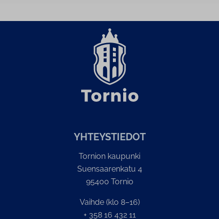
YH­TEYS­TIE­DOT
Tornion kaupunki
Suensaarenkatu 4
95400 Tornio
Vaihde (klo 8–16)
+ 358 16 432 11