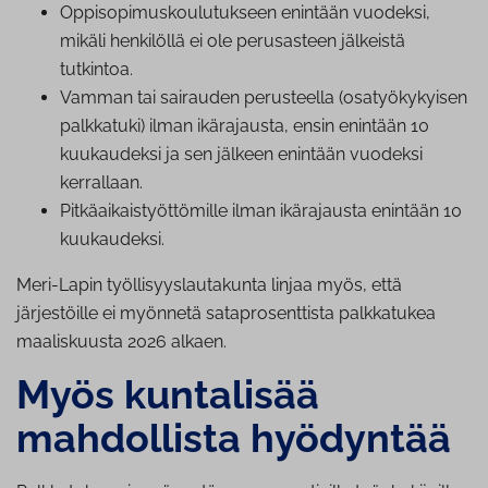
Op­pi­so­pi­mus­kou­lu­tuk­seen enintään vuodeksi,
mikäli henkilöllä ei ole perusasteen jälkeistä
tutkintoa.
Vamman tai sairauden perusteella (osa­työ­ky­kyi­sen
palkkatuki) ilman ikärajausta, ensin enintään 10
kuukaudeksi ja sen jälkeen enintään vuodeksi
kerrallaan.
Pit­kä­ai­kais­työt­tö­mil­le ilman ikärajausta enintään 10
kuukaudeksi.
Meri-Lapin työllisyyslautakunta linjaa myös, että
järjestöille ei myönnetä sataprosenttista palkkatukea
maaliskuusta 2026 alkaen.
Myös kuntalisää
mahdollista hyödyntää