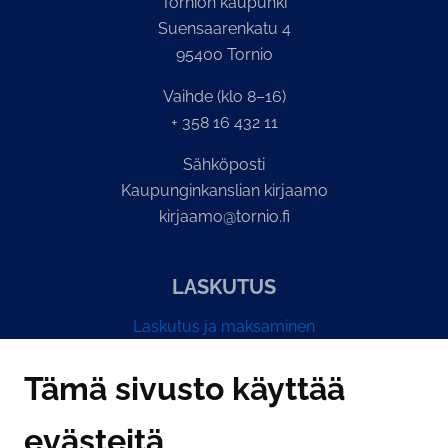
Tornion kaupunki
Suensaarenkatu 4
95400 Tornio
Vaihde (klo 8–16)
+ 358 16 432 11
Sähköposti
Kaupunginkanslian kirjaamo
kirjaamo@tornio.fi
LASKUTUS
Laskutus ja maksaminen
Y-tunnus 0193524-6
Tämä sivusto käyttää
evästeitä
PI­KA­LINK­KE­JÄ