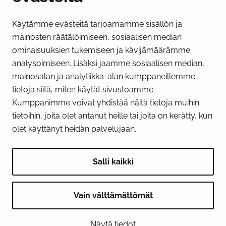
Käytämme evästeitä tarjoamamme sisällön ja
Näytä evästeasetukseni
mainosten räätälöimiseen, sosiaalisen median
SOSIAALINEN MEDIA
ominaisuuksien tukemiseen ja kävijämäärämme
analysoimiseen. Lisäksi jaamme sosiaalisen median,
Facebook
Instagram
YouTube
mainosalan ja analytiikka-alan kumppaneillemme
tietoja siitä, miten käytät sivustoamme.
Kumppanimme voivat yhdistää näitä tietoja muihin
tietoihin, joita olet antanut heille tai joita on kerätty, kun
olet käyttänyt heidän palvelujaan.
Salli kaikki
Vain välttämättömät
© 2026 Tornion kaupunki
Näytä tiedot