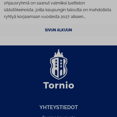
ohjausryhmä on saanut valmiiksi luettelon
säästökeinoista, joilla kaupungin taloutta on mahdollista
ryhtyä korjaamaan vuodesta 2027 alkaen….
SIVUN ALKUUN
YH­TEYS­TIE­DOT