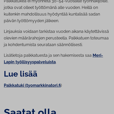
Palkkatukea ei myönnetä 30–54-vuotiaille työnhakijoille,
jotka ovat olleet työttömänä alle vuoden. Heillä on
kuitenkin mahdollisuus hyödyntää kuntalisää sadan
päivän työttömyyden jälkeen.
Linjauksia voidaan tarkistaa vuoden aikana käytettävissä
olevien määrärahojen perusteella. Palkkatuen toteumaa
ja kohdentumista seurataan säännöllisesti.
Lisätietoja palkkatuesta ja sen hakemisesta saa
Meri-
Lapin työllisyyspalveluista
.
Lue lisää
Palkkatuki (tyomarkkinatori.fi
)
Saatat olla