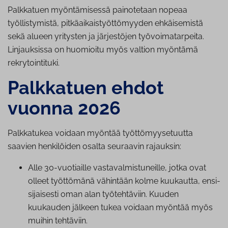
Palkkatuen myöntämisessä painotetaan nopeaa
työllistymistä, pitkäaikaistyöttömyyden ehkäisemistä
sekä alueen yritysten ja järjestöjen työvoimatarpeita.
Linjauksissa on huomioitu myös valtion myöntämä
rekrytointituki.
Palkkatuen ehdot
vuonna 2026
Palkkatukea voidaan myöntää työttömyysetuutta
saavien henkilöiden osalta seuraavin rajauksin:
Alle 30-vuotiaille vas­ta­val­mis­tu­neil­le, jotka ovat
olleet työttömänä vähintään kolme kuukautta, en­si­
si­jai­ses­ti oman alan työ­teh­tä­viin. Kuuden
kuukauden jälkeen tukea voidaan myöntää myös
muihin tehtäviin.