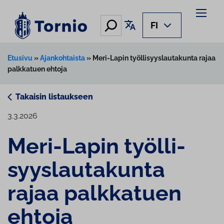
Siirry
sisältöön
Hae
Käännä sivu
FI
Etusivu
»
Ajankohtaista
»
Meri-Lapin työllisyyslautakunta rajaa
palkkatuen ehtoja
Takaisin listaukseen
3.3.2026
Meri-Lapin työl­li­
syys­lau­ta­kun­ta
rajaa palkkatuen
ehtoja