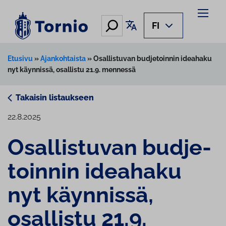
Siirry
sisältöön
Hae
Käännä sivu
FI
Etusivu
»
Ajankohtaista
»
Osallistuvan budjetoinnin ideahaku
nyt käynnissä, osallistu 21.9. mennessä
Takaisin listaukseen
22.8.2025
Osal­lis­tu­van bud­je­
toin­nin ideahaku
nyt käynnissä,
osallistu 21.9.