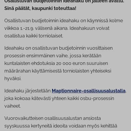
Osallistuvan budjetoinnin ideahaku on jälleen avattu.
Sinä päätät, kaupunki toteuttaa!
Osallistuvan budjetoinnin ideahaku on käynnissä kolme
viikkoa 1.-21.9. välisenä aikana. Ideahakuun voivat
osallistua kaikki torniolaiset.
Ideahaku on osallistuvan budjetoinnin vuosittaisen
prosessin ensimmäinen vaihe, jossa kerätään
kuntalaisten ehdotuksia 20 000 euron suuruisen
määrärahan käyttämisestä torniolaisten yhteiseksi
hyväksi.
Ideahaku järjestetään
Maptionnaire-osallisuusalustalla
,
joka kokoaa kätevästi yhteen kaikki osbu-prosessin
vaiheet.
Vuorovaikutteisen osallisuusalustan ansiosta
syyskuussa kertyneitä ideoita voidaan myös kehittää