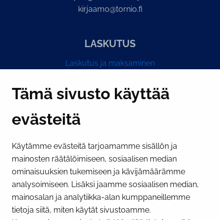
kirjaamo@tornio.fi
LASKUTUS
Laskutus ja maksaminen
Y-tunnus 0193524-6
Tämä sivusto käyttää
evästeitä
PI­KA­LINK­KE­JÄ
Käytämme evästeitä tarjoamamme sisällön ja
Näytä evästeasetukseni
mainosten räätälöimiseen, sosiaalisen median
SOSIAALINEN MEDIA
ominaisuuksien tukemiseen ja kävijämäärämme
analysoimiseen. Lisäksi jaamme sosiaalisen median,
Facebook
Instagram
YouTube
mainosalan ja analytiikka-alan kumppaneillemme
tietoja siitä, miten käytät sivustoamme.