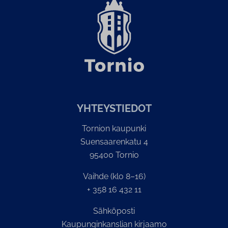
YH­TEYS­TIE­DOT
Tornion kaupunki
Suensaarenkatu 4
95400 Tornio
Vaihde (klo 8–16)
+ 358 16 432 11
Sähköposti
Kaupunginkanslian kirjaamo