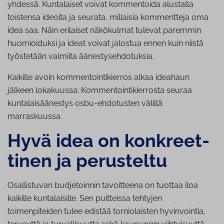
yhdessä. Kuntalaiset voivat kommentoida alustalla
toistensa ideoita ja seurata, millaisia kommentteja oma
idea saa. Näin erilaiset näkökulmat tulevat paremmin
huomioiduksi ja ideat voivat jalostua ennen kuin niistä
työstetään valmiita äänestysehdotuksia.
Kaikille avoin kommentointikierros alkaa ideahaun
jälkeen lokakuussa. Kommentointikierrosta seuraa
kuntalaisäänestys osbu-ehdotusten välillä
marraskuussa.
Hyvä idea on konk­reet­
ti­nen ja perusteltu
Osallistuvan budjetoinnin tavoitteena on tuottaa iloa
kaikille kuntalaisille. Sen puitteissa tehtyjen
toimenpiteiden tulee edistää torniolaisten hyvinvointia,