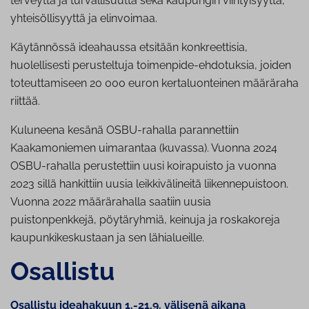
terveyttä ja turvallisuutta sekä kaupungin viihtyisyyttä,
yhteisöllisyyttä ja elinvoimaa.
Käytännössä ideahaussa etsitään konkreettisia,
huolellisesti perusteltuja toimenpide-ehdotuksia, joiden
toteuttamiseen 20 000 euron kertaluonteinen määräraha
riittää.
Kuluneena kesänä OSBU-rahalla parannettiin
Kaakamoniemen uimarantaa (kuvassa). Vuonna 2024
OSBU-rahalla perustettiin uusi koirapuisto ja vuonna
2023 sillä hankittiin uusia leikkivälineitä liikennepuistoon.
Vuonna 2022 määrärahalla saatiin uusia
puistonpenkkejä, pöytäryhmiä, keinuja ja roskakoreja
kaupunkikeskustaan ja sen lähialueille.
Osallistu
Osallistu ideahakuun 1.-21.9. välisenä aikana