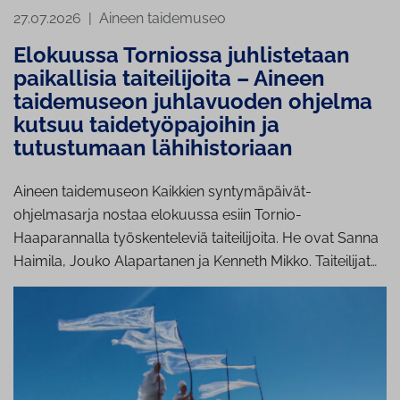
27.07.2026
|
Aineen taidemuseo
Elokuussa Torniossa juhlistetaan
paikallisia taiteilijoita – Aineen
taidemuseon juhlavuoden ohjelma
kutsuu taidetyöpajoihin ja
tutustumaan lähihistoriaan
Aineen taidemuseon Kaikkien syntymäpäivät-
ohjelmasarja nostaa elokuussa esiin Tornio-
Haaparannalla työskenteleviä taiteilijoita. He ovat Sanna
Haimila, Jouko Alapartanen ja Kenneth Mikko. Taiteilijat…