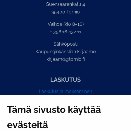
Suensaarenkatu 4
95400 Tornio
Vaihde (klo 8–16)
+ 358 16 432 11
Sähköposti
Kaupunginkanslian kirjaamo
kirjaamo@tornio.fi
LASKUTUS
Laskutus ja maksaminen
Y-tunnus 0193524-6
Tämä sivusto käyttää
evästeitä
PI­KA­LINK­KE­JÄ