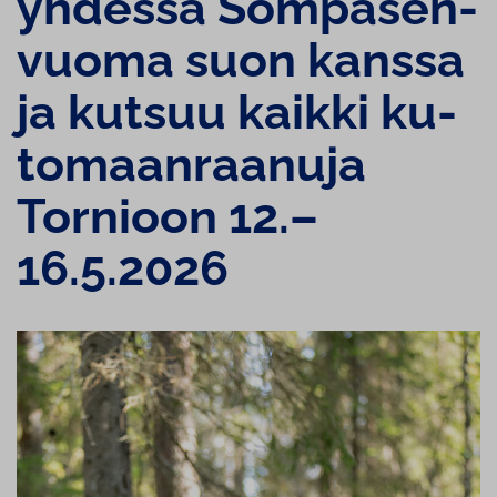
yhdessä Som­pa­sen­
vuo­ma suon kanssa
ja kutsuu kaikki ku­
to­maan­raa­nu­ja
Tornioon 12.–
16.5.2026