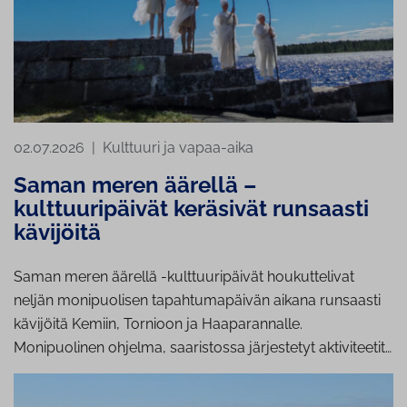
02.07.2026
|
Kulttuuri ja vapaa-aika
Saman meren äärellä –
kulttuuripäivät keräsivät runsaasti
kävijöitä
Saman meren äärellä -kulttuuripäivät houkuttelivat
neljän monipuolisen tapahtumapäivän aikana runsaasti
kävijöitä Kemiin, Tornioon ja Haaparannalle.
Monipuolinen ohjelma, saaristossa järjestetyt aktiviteetit…