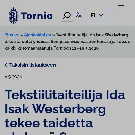
Siirry
sisältöön
Hae
Käännä sivu
FI
Etusivu
»
Ajankohtaista
»
Tekstiilitaiteilija Ida Isak Westerberg
tekee taidetta yhdessä Sompasenvuoma suon kanssa ja kutsuu
kaikki kutomaanraanuja Tornioon 12.–16.5.2026
Takaisin listaukseen
8.5.2026
Teks­tii­li­tai­tei­li­ja Ida
Isak Westerberg
tekee taidetta