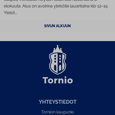
elokuuta. Alus on avoinna yleisölle lauantaina klo 12–15.
Yleisö…
SIVUN ALKUUN
YH­TEYS­TIE­DOT
Tornion kaupunki