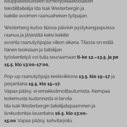
kauppakeskukseen tornionjokilaaksolaisen
tekstiilitaiteilija Ida Isak Westerbergin ja
kaikille avoimen raanuaiheisen työpajan.
Westerberg kutoo tilassa päivisin pystykangaspuissa
raanua ja järjestää kaksi kaikille
avointa raanutyöpajaa viikon aikana. Tilassa on esillä
hänen teoksiaan ja taiteilijan
työskentelyä voi tulla seuraamaan
ti-ke 12.–13.5. ja pe
15.5. klo 13:00-17:00.
Pop-up raanutyöpaja keskiviikkona
13.5. klo 15–17
ja
perjantaina
15.5. klo 15–17.
Vapaa pääsy, ei ennakkoilmoittautumista. Aiempaa
kokemusta kudonnasta ei tarvita.
Ida Isak Westerbergin taiteilijatapaaminen ja
livekudontaa lauantaina
16.5. klo 13:00-
15:00
. Vapaa pääsy, kahvitarjoilu.