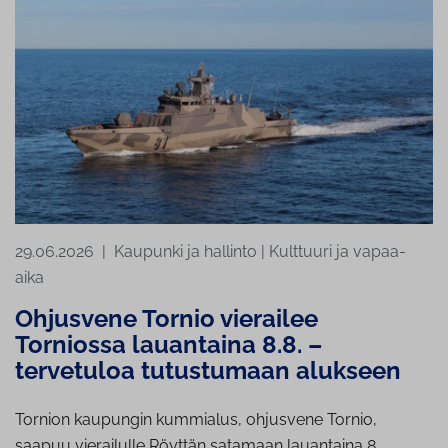
29.06.2026
|
Kaupunki ja hallinto
|
Kulttuuri ja vapaa-
aika
Ohjusvene Tornio vierailee
Torniossa lauantaina 8.8. –
tervetuloa tutustumaan alukseen
Tornion kaupungin kummialus, ohjusvene Tornio,
saapuu vierailulle Röyttän satamaan lauantaina 8.