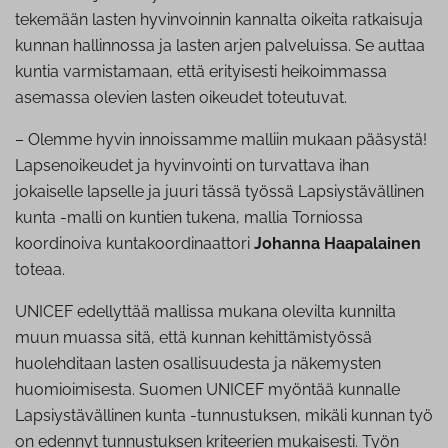
tekemään lasten hyvinvoinnin kannalta oikeita ratkaisuja
kunnan hallinnossa ja lasten arjen palveluissa. Se auttaa
kuntia varmistamaan, että erityisesti heikoimmassa
asemassa olevien lasten oikeudet toteutuvat.
– Olemme hyvin innoissamme malliin mukaan pääsystä!
Lapsenoikeudet ja hyvinvointi on turvattava ihan
jokaiselle lapselle ja juuri tässä työssä Lapsiystävällinen
kunta -malli on kuntien tukena, mallia Torniossa
koordinoiva kuntakoordinaattori
Johanna Haapalainen
toteaa.
UNICEF edellyttää mallissa mukana olevilta kunnilta
muun muassa sitä, että kunnan kehittämistyössä
huolehditaan lasten osallisuudesta ja näkemysten
huomioimisesta. Suomen UNICEF myöntää kunnalle
Lapsiystävällinen kunta -tunnustuksen, mikäli kunnan työ
on edennyt tunnustuksen kriteerien mukaisesti. Työn