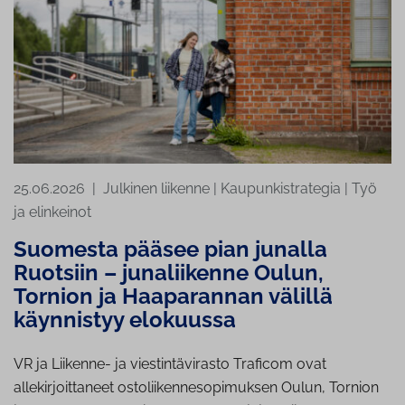
25.06.2026
|
Julkinen liikenne
|
Kaupunkistrategia
|
Työ
ja elinkeinot
Suomesta pääsee pian junalla
Ruotsiin – junaliikenne Oulun,
Tornion ja Haaparannan välillä
käynnistyy elokuussa
VR ja Liikenne- ja viestintävirasto Traficom ovat
allekirjoittaneet ostoliikennesopimuksen Oulun, Tornion