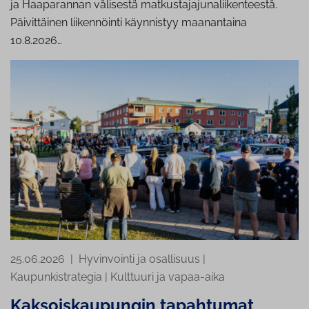
ja Haaparannan välisestä matkustajajunaliikenteestä.
Päivittäinen liikennöinti käynnistyy maanantaina
10.8.2026…
25.06.2026
|
Hyvinvointi ja osallisuus
|
Kaupunkistrategia
|
Kulttuuri ja vapaa-aika
Kaksoiskaupungin tapahtumat