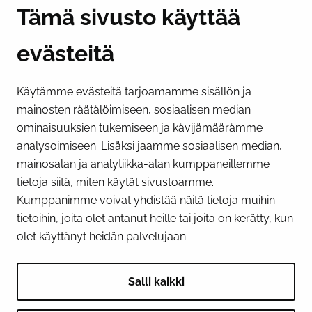
Y-tunnus 0193524-6
Tämä sivusto käyttää
evästeitä
PI­KA­LINK­KE­JÄ
Käytämme evästeitä tarjoamamme sisällön ja
Näytä evästeasetukseni
mainosten räätälöimiseen, sosiaalisen median
SOSIAALINEN MEDIA
ominaisuuksien tukemiseen ja kävijämäärämme
analysoimiseen. Lisäksi jaamme sosiaalisen median,
Facebook
Instagram
YouTube
mainosalan ja analytiikka-alan kumppaneillemme
tietoja siitä, miten käytät sivustoamme.
Kumppanimme voivat yhdistää näitä tietoja muihin
tietoihin, joita olet antanut heille tai joita on kerätty, kun
olet käyttänyt heidän palvelujaan.
Salli kaikki