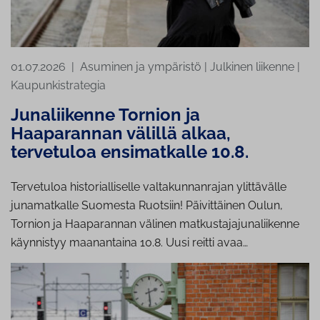
01.07.2026
|
Asuminen ja ympäristö
|
Julkinen liikenne
|
Kaupunkistrategia
Ju­na­lii­ken­ne Tornion ja
Haaparannan välillä alkaa,
tervetuloa ensimatkalle 10.8.
Tervetuloa historialliselle valtakunnanrajan ylittävälle
junamatkalle Suomesta Ruotsiin! Päivittäinen Oulun,
Tornion ja Haaparannan välinen matkustajajunaliikenne
käynnistyy maanantaina 10.8. Uusi reitti avaa…