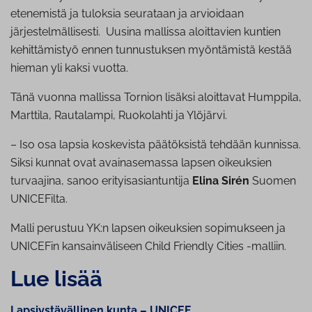
etenemistä ja tuloksia seurataan ja arvioidaan
järjestelmällisesti. Uusina mallissa aloittavien kuntien
kehittämistyö ennen tunnustuksen myöntämistä kestää
hieman yli kaksi vuotta.
Tänä vuonna mallissa Tornion lisäksi aloittavat Humppila,
Marttila, Rautalampi, Ruokolahti ja Ylöjärvi.
– Iso osa lapsia koskevista päätöksistä tehdään kunnissa.
Siksi kunnat ovat avainasemassa lapsen oikeuksien
turvaajina, sanoo erityisasiantuntija
Elina Sirén
Suomen
UNICEFilta.
Malli perustuu YK:n lapsen oikeuksien sopimukseen ja
UNICEFin kansainväliseen Child Friendly Cities -malliin.
Lue lisää
Lapsiystävällinen kunta – UNICEF