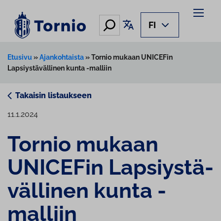
Siirry
sisältöön
Hae
Käännä sivu
FI
Etusivu
»
Ajankohtaista
»
Tornio mukaan UNICEFin
Lapsiystävällinen kunta -malliin
Takaisin listaukseen
11.1.2024
Tornio mukaan
UNICEFin Lap­siys­tä­
väl­li­nen kunta -
malliin