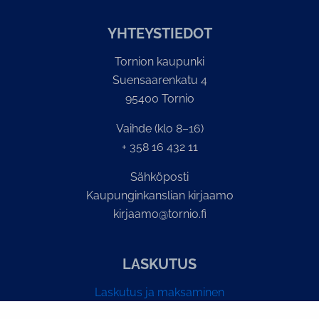
YH­TEYS­TIE­DOT
Tornion kaupunki
Suensaarenkatu 4
95400 Tornio
Vaihde (klo 8–16)
+ 358 16 432 11
Sähköposti
Kaupunginkanslian kirjaamo
kirjaamo@tornio.fi
LASKUTUS
Laskutus ja maksaminen