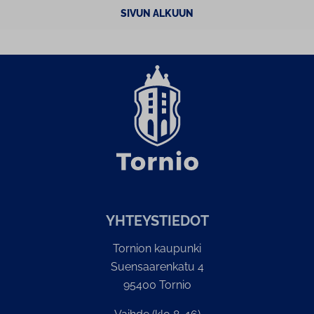
SIVUN ALKUUN
YH­TEYS­TIE­DOT
Tornion kaupunki
Suensaarenkatu 4
95400 Tornio