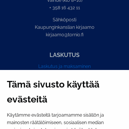
Vaihde (klo 8–16)
+ 358 16 432 11
Sähköposti
Kaupunginkanslian kirjaamo
kirjaamo@tornio.fi
LASKUTUS
Laskutus ja maksaminen
Y-tunnus 0193524-6
Tämä sivusto käyttää
evästeitä
PI­KA­LINK­KE­JÄ
Käytämme evästeitä tarjoamamme sisällön ja
Näytä evästeasetukseni
mainosten räätälöimiseen, sosiaalisen median