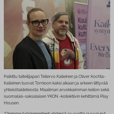
Palkittu taiteilijapari Tellervo Kalleinen ja Oliver Kochta-
Kalleinen tuovat Tornioon kaksi aikaan ja arkeen liittyvää
yhteisötaideteosta: Maailman arvokkaimman kellon sekä
suomalais-saksalaisen YKON -kollektiivin kehittämä Play
Housen.
“Olemme työskennelleet yhdessä 24 vuotta ja juuri nyt