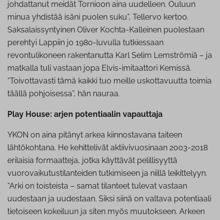
johdattanut meidät Tornioon aina uudelleen. Ouluun
minua yhdistää isäni puolen suku”, Tellervo kertoo.
Saksalaissyntyinen Oliver Kochta-Kalleinen puolestaan
perehtyi Lappiin jo 1980-luvulla tutkiessaan
revontulikoneen rakentanutta Karl Selim Lemströmiä – ja
matkalla tuli vastaan jopa Elvis-imitaattori Kemissä.
“Toivottavasti tämä kaikki tuo meille uskottavuutta toimia
täällä pohjoisessa”, hän nauraa.
Play House: arjen potentiaalin vapauttaja
YKON on aina pitänyt arkea kiinnostavana taiteen
lähtökohtana. He kehittelivät aktiivivuosinaan 2003-2018
erilaisia formaatteja, jotka käyttävät pelillisyyttä
vuorovaikutustilanteiden tutkimiseen ja niillä leikittelyyn.
“Arki on toisteista – samat tilanteet tulevat vastaan
uudestaan ja uudestaan. Siksi siinä on valtava potentiaali
tietoiseen kokeiluun ja siten myös muutokseen. Arkeen