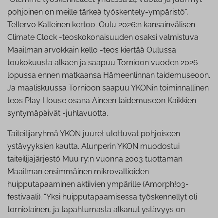
pohjoinen on meille tärkeä työskentely-ympäristö”,
Tellervo Kalleinen kertoo. Oulu 2026:n kansainvälisen
Climate Clock -teoskokonaisuuden osaksi valmistuva
Maailman arvokkain kello -teos kiertää Oulussa
toukokuusta alkaen ja saapuu Tornioon vuoden 2026
lopussa ennen matkaansa Hämeenlinnan taidemuseoon.
Ja maaliskuussa Tornioon saapuu YKONin toiminnallinen
teos Play House osana Aineen taidemuseon Kaikkien
syntymäpäivät -juhlavuotta.
Taiteilijaryhmä YKON juuret ulottuvat pohjoiseen
ystävyyksien kautta. Alunperin YKON muodostui
taiteilijajärjestö Muu ry:n vuonna 2003 tuottaman
Maailman ensimmäinen mikrovaltioiden
huipputapaaminen aktiivien ympärille (Amorph!03-
festivaali). “Yksi huipputapaamisessa työskennellyt oli
torniolainen, ja tapahtumasta alkanut ystävyys on