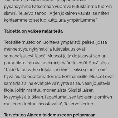
pysähdymme katsomaan vuorovaikutustamme tuorein
silmin”, Tellervo sanoo. “Arjen jokainen valinta, se miten
kohtaamme toiset luo kulttuuria ympärillemme.”
Taidetta on vaikea määritellä
Teoksille museo on luonteva ympäristö: paikka, jossa
menneisyys, nykyhetki ja tulevaisuus ovat
samanaikaisesti läsnä. Museot ja taide jakavat saman
paradoksin: ne ovat avoimia, määrittelemättömiä tiloja.
“Taidetta on vaikea lukita sanoihin — siksi se onkin niin
hyvä alusta odottamattomille kohtaamisille. Museot ovat
samanlaisia: ne eivät ole vain yhtä asiaa, vaan joustavia
tiloja, joihin mahtuu monenlaista. Siksi tällaisen
kysymyksiä tutkivan, tapahtumallisen teoksen tuominen
museoon tuntuu innostavalta”, Tellervo kertoo.
Tervetuloa Aineen taidemuseoon pelaamaan