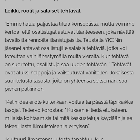
Leikki, roolit ja salaiset tehtävät
“Emme halua paljastaa liikaa konseptista, mutta voimme
kertoa, että osallistujat astuvat tilanteeseen, joka näyttää
tavallisilta rennoilta illanistujaisilta. Taustalla YKONin
jäsenet antavat osallistujille salaisia tehtäviä, jotka voi
toteuttaa vain lähestymällä muita vieraita. Kun tehtävä
on suoritettu, osallistuja saa uuden tehtävän. ” Tehtävät
ovat aluksi helppoja ja vaikeutuvat vähitellen. Jokaisesta
suoritetusta tasosta, joita on yhteensä seitsemän, saa
pienen palkinnon.
“Pelin idea ei ole kuitenkaan voittaa tai päästä läpi kaikkia
tasoja”, Tellervo korostaa: ” Kukaan ei tiedä etukäteen,
millaisia kohtaamisia tai mitä keskusteluja käydään ja se
tekee illasta ikimuistoisen ja erityisen.”
“Kulttuuri-ilmastonmuutosta tapahtuu, kun