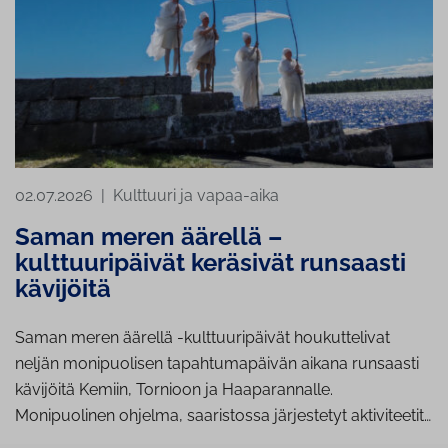
02.07.2026
|
Kulttuuri ja vapaa-aika
Saman meren äärellä –
kulttuuripäivät keräsivät runsaasti
kävijöitä
Saman meren äärellä -kulttuuripäivät houkuttelivat
neljän monipuolisen tapahtumapäivän aikana runsaasti
kävijöitä Kemiin, Tornioon ja Haaparannalle.
Monipuolinen ohjelma, saaristossa järjestetyt aktiviteetit…