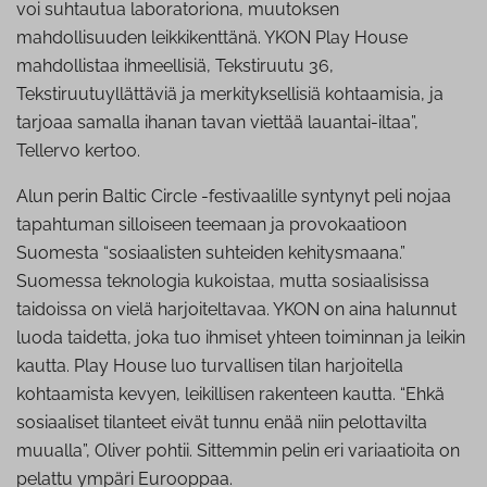
voi suhtautua laboratoriona, muutoksen
mahdollisuuden leikkikenttänä. YKON Play House
mahdollistaa ihmeellisiä, Tekstiruutu 36,
Tekstiruutuyllättäviä ja merkityksellisiä kohtaamisia, ja
tarjoaa samalla ihanan tavan viettää lauantai-iltaa”,
Tellervo kertoo.
Alun perin Baltic Circle -festivaalille syntynyt peli nojaa
tapahtuman silloiseen teemaan ja provokaatioon
Suomesta “sosiaalisten suhteiden kehitysmaana.”
Suomessa teknologia kukoistaa, mutta sosiaalisissa
taidoissa on vielä harjoiteltavaa. YKON on aina halunnut
luoda taidetta, joka tuo ihmiset yhteen toiminnan ja leikin
kautta. Play House luo turvallisen tilan harjoitella
kohtaamista kevyen, leikillisen rakenteen kautta. “Ehkä
sosiaaliset tilanteet eivät tunnu enää niin pelottavilta
muualla”, Oliver pohtii. Sittemmin pelin eri variaatioita on
pelattu ympäri Eurooppaa.