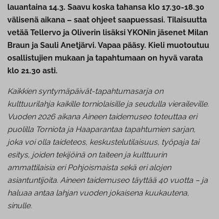
lauantaina 14.3. Saavu koska tahansa klo 17.30-18.30
välisenä aikana – saat ohjeet saapuessasi. Tilaisuutta
vetää Tellervo ja Oliverin lisäksi YKONin jäsenet Milan
Braun ja Sauli Anetjärvi. Vapaa pääsy. Kieli muotoutuu
osallistujien mukaan ja tapahtumaan on hyvä varata
klo 21.30 asti.
Kaikkien syntymäpäivät-tapahtumasarja on
kulttuurilahja kaikille torniolaisille ja seudulla vieraileville.
Vuoden 2026 aikana Aineen taidemuseo toteuttaa eri
puolilla Torniota ja Haaparantaa tapahtumien sarjan,
joka voi olla taideteos, keskustelutilaisuus, työpaja tai
esitys, joiden tekijöinä on taiteen ja kulttuurin
ammattilaisia eri Pohjoismaista sekä eri alojen
asiantuntijoita. Aineen taidemuseo täyttää 40 vuotta – ja
haluaa antaa lahjan vuoden jokaisena kuukautena,
sinulle.