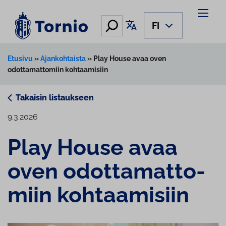
Siirry
sisältöön
Hae
Käännä sivu
FI
Etusivu
»
Ajankohtaista
»
Play House avaa oven
odottamattomiin kohtaamisiin
Takaisin listaukseen
9.3.2026
Play House avaa
oven odot­ta­mat­to­
miin koh­taa­mi­siin