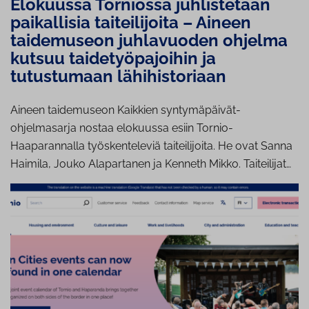
Elokuussa Torniossa juhlistetaan
paikallisia taiteilijoita – Aineen
taidemuseon juhlavuoden ohjelma
kutsuu taidetyöpajoihin ja
tutustumaan lähihistoriaan
Aineen taidemuseon Kaikkien syntymäpäivät-
ohjelmasarja nostaa elokuussa esiin Tornio-
Haaparannalla työskenteleviä taiteilijoita. He ovat Sanna
Haimila, Jouko Alapartanen ja Kenneth Mikko. Taiteilijat…