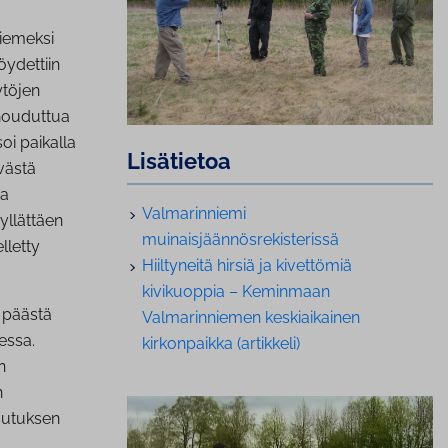
iemeksi
öydettiin
ytöjen
uhouduttua
oi paikalla
Lisätietoa
ivästä
sa
Valmarinniemi
yllättäen
muinaisjäännösrekisterissä
lletty
Hiiltyneitä hirsiä ja kivettömiä
kivikuoppia – Keminmaan
 päästä
Valmarinniemen keskiaikainen
essa.
kirkonpaikka (artikkeli)
n
n
sutuksen