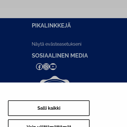
PI­KA­LINK­KE­JÄ
Näytä evästeasetukseni
SOSIAALINEN MEDIA
Facebook
Instagram
YouTube
Salli kaikki