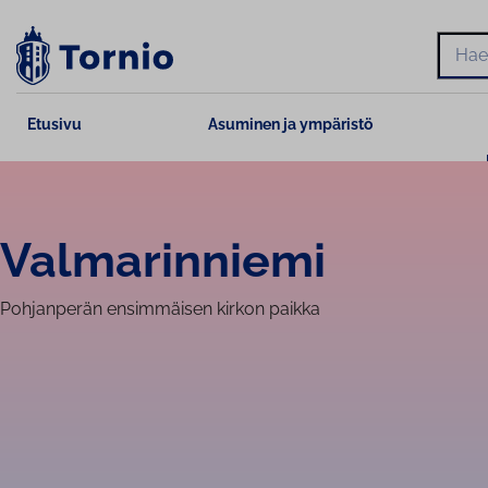
Siirry
sisältöön
Hae
Etusivu
Asuminen ja ympäristö
Val­ma­rin­nie­mi
Pohjanperän ensimmäisen kirkon paikka