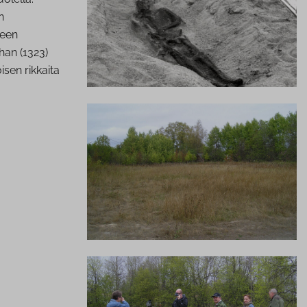
n
seen
han (1323)
sen rikkaita