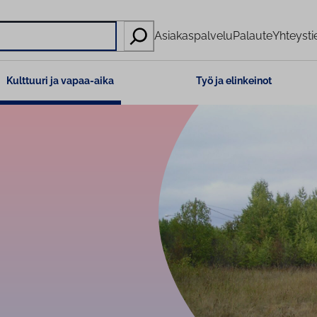
Asiakaspalvelu
Palaute
Yhteysti
Kulttuuri ja vapaa-aika
Työ ja elinkeinot