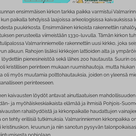
unnan ensimmäisen kirkon tarkka paikka varmistui Valmarinn
kun paikalla tehdyissä laajoissa arkeologisissa kaivauksissa l
desta puukirkosta. Ensimmäinen kirkoista rakennettiin rahalö
tuksen perusteella viimeistään 1330-luvulla. Tämän kirkon t
tulipalossa Valmarinniemelle rakennettiin uusi kirkko, joka seis
un alkuun. Rahojen lisäksi kirkkojen lattioiden alta ja ympärö
löydettiin pienesineistöä sekä lähes 200 hautausta. Suurin o
oli kristillisen perinteen mukaan ruumishautoja, mutta hiukan 
la oli myös muutamia polttohautauksia, joiden on yleensä mie
analliseen perinteeseen.
en kaivausten löydöt antavat ainutlaatuisen mahdollisuuden
dän- ja myöhäiskeskiaikaista elämää ja ihmisiä Pohjois-Suom
aivausten rahalöydöistä ja kirkonpaikalle haudattujen vainajie
on tehty erillisiä tutkimuksia. Valmarinniemen kirkonpaikka o
 kristinuskon, kruunun ja niin sanotun pysyvän talonpoikaisa
kiintumisesta pohjolaan.