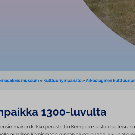
Tornedalens museum
»
Kulttuuriympäristö
»
Arkeologinen kulttuuripe
n­paik­ka 1300-luvulta
nsimmäinen kirkko perustettiin Kemijoen suiston luoteisranna
elle nykyisen Keminmaan kunnan alueelle 1300-luvun alkupu