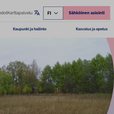
Käännä sivu
FI
edot
Karttapalvelu
Sähköinen asiointi
Kaupunki ja hallinto
Kasvatus ja opetus