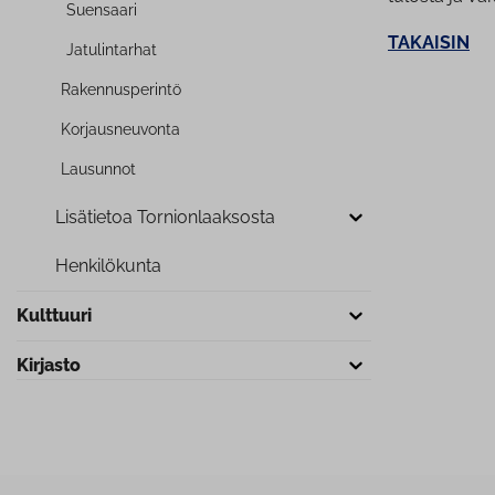
Suensaari
TAKAISIN
Ja­tu­lin­tar­hat
Ra­ken­nus­pe­rin­tö
Kor­jaus­neu­von­ta
Lausunnot
Lisätietoa Tor­nion­laak­sos­ta
Hen­ki­lö­kun­ta
Kulttuuri
Kirjasto