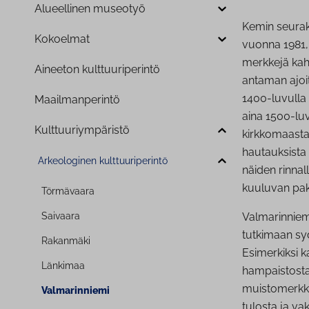
Alueellinen museotyö
Kemin seurak
Kokoelmat
vuonna 1981, 
merkkejä kah
Aineeton kult­tuu­ri­pe­rin­tö
antaman ajoi
1400-luvulla 
Maa­il­man­pe­rin­tö
aina 1500-luv
Kult­tuu­riym­pä­ris­tö
kirkkomaasta 
hautauksista 
Ar­keo­lo­gi­nen kult­tuu­ri­pe­rin­tö
näiden rinnal
kuuluvan pak
Törmävaara
Saivaara
Valmarinniem
tutkimaan sy
Rakanmäki
Esimerkiksi k
Länkimaa
hampaistosta 
muistomerkki
Val­ma­rin­nie­mi
tulosta ja va