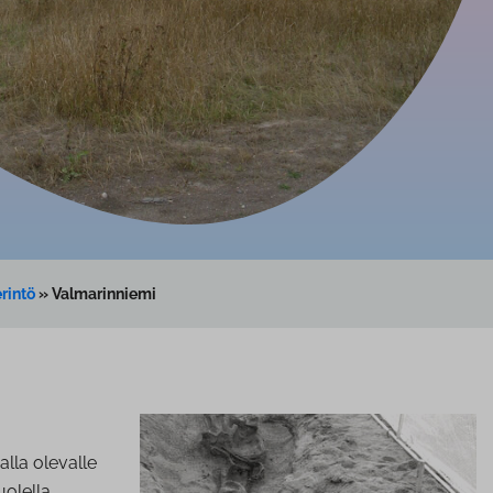
rintö
»
Valmarinniemi
lla olevalle
olella.