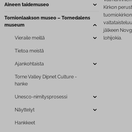
Aineen taidemuseo
Kirkon perus
tuomiokirkon 
Tor­nion­laak­son museo – Tornedalens
valtataistelu
museum
jälkeen Novgo
Vieraile meillä
lohijokia.
Tietoa meistä
Ajan­koh­tais­ta
Torne Valley Dipnet Culture -
hanke
Unesco-ni­mi­tyspro­ses­si
Näyttelyt
Hankkeet