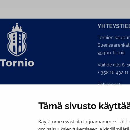
YH­TEYS­TIE
Tornion kaupun
Suensaarenkat
95400 Tornio
Vaihde (klo 8–1
+ 358 16 432 11
Sähköposti
Kaupunginkansl
kirjaamo@tornio
Tämä sivusto käyttää
Käytämme evästeitä tarjoamamme sisällön 
ominaisuuksien tukemiseen ja kävijämäärä