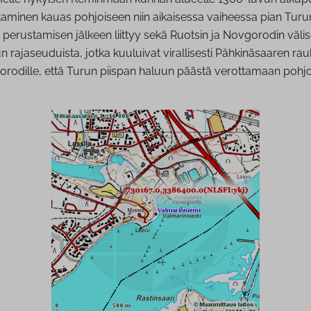
taminen kauas pohjoiseen niin aikaisessa vaiheessa pian Turu
perustamisen jälkeen liittyy sekä Ruotsin ja Novgorodin väli
un rajaseuduista, jotka kuuluivat virallisesti Pähkinäsaaren rau
rodille, että Turun piispan haluun päästä verottamaan pohjoi