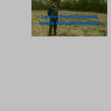
Lehtori Pentti Koivunen
kertoo Val­ma­rin­nie­mes­tä