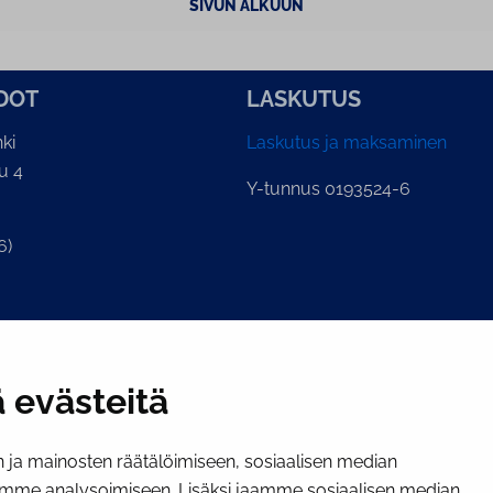
SIVUN ALKUUN
­DOT
LASKUTUS
ki
Laskutus ja maksaminen
u 4
Y-tunnus 0193524-6
6)
ian kirjaamo
.fi
 evästeitä
ja mainosten räätälöimiseen, sosiaalisen median
mme analysoimiseen. Lisäksi jaamme sosiaalisen median,