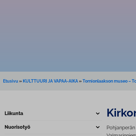
Etusivu
»
KULTTUURI JA VAPAA-AIKA
»
Tornionlaakson museo – 
Kir­ko
Liikunta
Nuorisotyö
Pohjanperän e
Valmarinniem