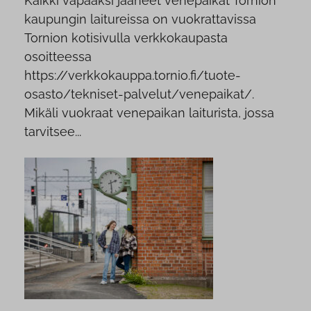
Kaikki vapaaksi jääneet venepaikat Tornion
kaupungin laitureissa on vuokrattavissa
Tornion kotisivulla verkkokaupasta
osoitteessa
https://verkkokauppa.tornio.fi/tuote-
osasto/tekniset-palvelut/venepaikat/.
Mikäli vuokraat venepaikan laiturista, jossa
tarvitsee...