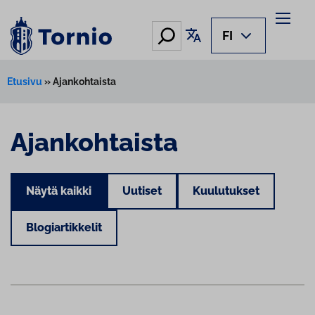
Hae
Käännä sivu
FI
Etusivu
»
Ajankohtaista
Ajankohtaista
Näytä kaikki
Uutiset
Kuulutukset
Blogiartikkelit