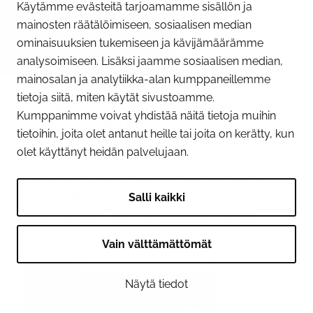
Käytämme evästeitä tarjoamamme sisällön ja
mainosten räätälöimiseen, sosiaalisen median
ominaisuuksien tukemiseen ja kävijämäärämme
09.06.2026
analysoimiseen. Lisäksi jaamme sosiaalisen median,
Huomioi Tornion sillan
mainosalan ja analytiikka-alan kumppaneillemme
tietoja siitä, miten käytät sivustoamme.
alikulkukohdat liikkuessasi
Kumppanimme voivat yhdistää näitä tietoja muihin
joella kesällä
tietoihin, joita olet antanut heille tai joita on kerätty, kun
olet käyttänyt heidän palvelujaan.
Tornionjoen ylittävän sillan
peruskunnostustyöt jatkuvat kesän ajan.
Veneilijöille ja muille joella kulkeville on
Salli kaikki
merkitty sillan alle kaksi alikulkukohtaa.
Kohdat on...
Vain välttämättömät
Näytä tiedot