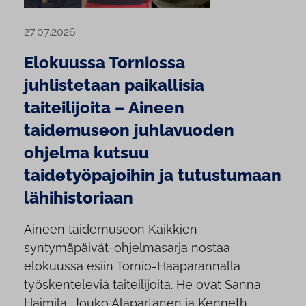
27.07.2026
Elokuussa Torniossa
juhlistetaan paikallisia
taiteilijoita – Aineen
taidemuseon juhlavuoden
ohjelma kutsuu
taidetyöpajoihin ja tutustumaan
lähihistoriaan
Aineen taidemuseon Kaikkien
syntymäpäivät-ohjelmasarja nostaa
elokuussa esiin Tornio-Haaparannalla
työskenteleviä taiteilijoita. He ovat Sanna
Haimila, Jouko Alapartanen ja Kenneth