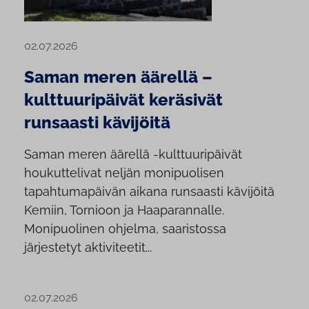
02.07.2026
Saman meren äärellä –
kulttuuripäivät keräsivät
runsaasti kävijöitä
Saman meren äärellä -kulttuuripäivät
houkuttelivat neljän monipuolisen
tapahtumapäivän aikana runsaasti kävijöitä
Kemiin, Tornioon ja Haaparannalle.
Monipuolinen ohjelma, saaristossa
järjestetyt aktiviteetit...
02.07.2026