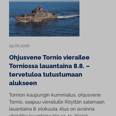
29.06.2026
Ohjusvene Tornio vierailee
Torniossa lauantaina 8.8. –
tervetuloa tutustumaan
alukseen
Tornion kaupungin kummialus, ohjusvene
Tornio, saapuu vierailulle Röyttän satamaan
lauantaina 8. elokuuta. Alus on avoinna
yleisölle lauantaina klo 12–15. Yleisö...