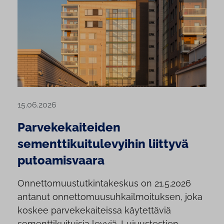
15.06.2026
Parvekekaiteiden
sementtikuitulevyihin liittyvä
putoamisvaara
Onnettomuustutkintakeskus on 21.5.2026
antanut onnettomuusuhkailmoituksen, joka
koskee parvekekaiteissa käytettäviä
sementtikuituisia levyjä. Lujuustestien