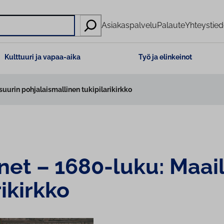
Asiakaspalvelu
Palaute
Yhteystied
Kulttuuri ja vapaa-aika
Työ ja elinkeinot
urin pohjalaismallinen tukipilarikirkko
­net – 1680-luku: Maai
ri­kirk­ko