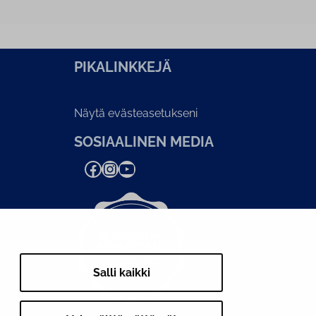
PI­KA­LINK­KE­JÄ
Näytä evästeasetukseni
SOSIAALINEN MEDIA
Facebook
Instagram
YouTube
Salli kaikki