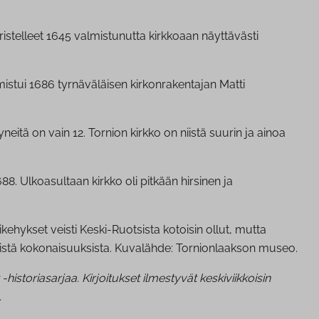
 koristelleet 1645 valmistunutta kirkkoaan näyttävästi
mistui 1686 tyrnäväläisen kirkonrakentajan Matti
neitä on vain 12. Tornion kirkko on niistä suurin ja ainoa
8. Ulkoasultaan kirkko oli pitkään hirsinen ja
ikehykset veisti Keski-Ruotsista kotoisin ollut, mutta
istä kokonaisuuksista. Kuvalähde: Tornionlaakson museo.
toriasarjaa. Kirjoitukset ilmestyvät keskiviikkoisin
.