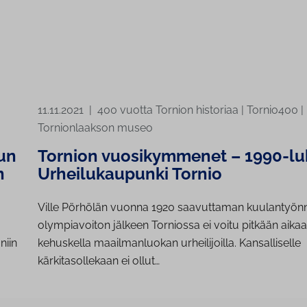
11.11.2021
|
400 vuotta Tornion historiaa
|
Tornio400
|
Tornionlaakson museo
un
Tornion vuosikymmenet – 1990-lu
n
Urheilukaupunki Tornio
Ville Pörhölän vuonna 1920 saavuttaman kuulantyön
olympiavoiton jälkeen Torniossa ei voitu pitkään aika
niin
kehuskella maailmanluokan urheilijoilla. Kansalliselle
kärkitasollekaan ei ollut…