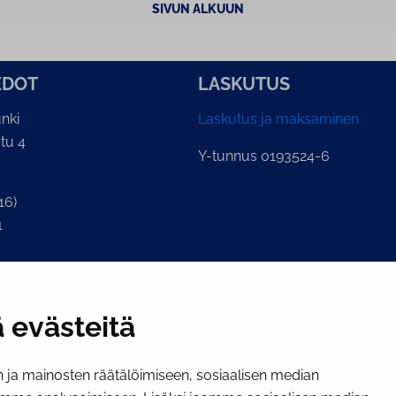
SIVUN ALKUUN
E­DOT
LASKUTUS
nki
Laskutus ja maksaminen
tu 4
Y-tunnus 0193524-6
16)
1
lian kirjaamo
o.fi
 evästeitä
ja mainosten räätälöimiseen, sosiaalisen median