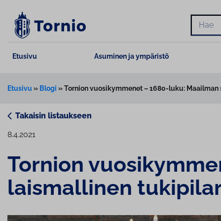
Siirry
sisältöön
Hae
Etusivu
Asuminen ja ympäristö
Etusivu
»
Blogi
»
Tornion vuosikymmenet – 1680-luku: Maailman su
Takaisin listaukseen
8.4.2021
Tornion vuo­si­kym­me
lais­mal­li­nen tu­ki­pi­la­