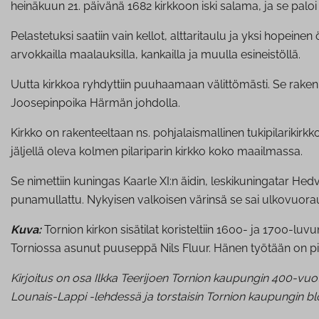
heinäkuun 21. päivänä 1682 kirkkoon iski salama, ja se paloi
Pelastetuksi saatiin vain kellot, alttaritaulu ja yksi hopeinen 
arvokkailla maalauksilla, kankailla ja muulla esineistöllä.
Uutta kirkkoa ryhdyttiin puuhaamaan välittömästi. Se rakenn
Joosepinpoika Härmän johdolla.
Kirkko on rakenteeltaan ns. pohjalaismallinen tukipilarikirkk
jäljellä oleva kolmen pilariparin kirkko koko maailmassa.
Se nimettiin kuningas Kaarle XI:n äidin, leskikuningatar Hed
punamullattu. Nykyisen valkoisen värinsä se sai ulkovuor
Kuva:
Tornion kirkon sisätilat koristeltiin 1600- ja 1700-luv
Torniossa asunut puuseppä Nils Fluur. Hänen työtään on p
Kirjoitus on osa Ilkka Teerijoen Tornion kaupungin 400-vuo
Lounais-Lappi -lehdessä ja torstaisin Tornion kaupungin bl