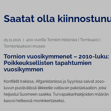
Saatat olla kiinnostun
25.11.2021
|
400 vuotta Tornion historiaa
|
Tornio400
|
Tornionlaakson museo
Tornion vuosikymmenet – 2010-luku:
Poikkeuksellisten tapahtumien
vuosikymmen
Konfliktit Irakissa, Afganistanissa ja Syyrissa saivat 2010-
luvun puolivälissä liikkeelle valtavan pakolaisaallon, joka
heijastui Suomeen saakka. Turvapaikanhakijoiden määrän
kasvoi hetkessä moninkertaiseksi…