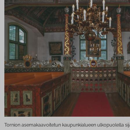
Tornion asemakaavoitetun kaupunkialueen ulkopuolella sijai