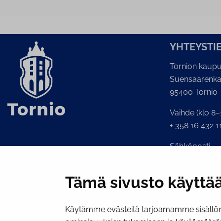
YH­TEYS­TI
Tornion kaupu
Suensaarenka
95400 Tornio
Vaihde (klo 8–
+ 358 16 432 1
Sähköposti
Kaupunginkans
kirjaamo@torni
Tämä sivusto käyttää
Käytämme evästeitä tarjoamamme sisällön 