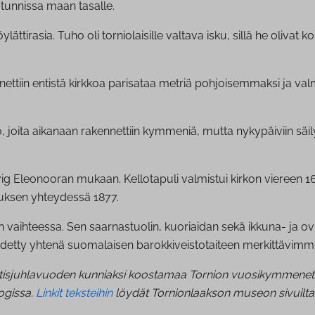
 tunnissa maan tasalle.
öylättirasia. Tuho oli torniolaisille valtava isku, sillä he olivat
ettiin entistä kirkkoa parisataa metriä pohjoisemmaksi ja val
o, joita aikanaan rakennettiin kymmeniä, mutta nykypäiviin säily
vig Eleonooran mukaan. Kellotapuli valmistui kirkon viereen 168
auksen yhteydessä 1877.
un vaihteessa. Sen saarnastuolin, kuoriaidan sekä ikkuna- ja ov
idetty yhtenä suomalaisen barokkiveistotaiteen merkittävimm
tisjuhlavuoden kunniaksi koostamaa Tornion vuosikymmenet -his
ogissa.
Linkit teksteihin
löydät Tornionlaakson museon sivuilta