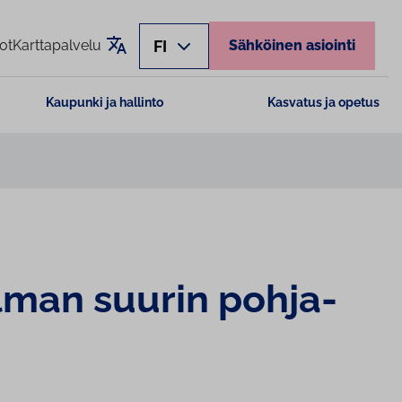
Käännä sivu
FI
ot
Karttapalvelu
Sähköinen asiointi
Kaupunki ja hallinto
Kasvatus ja opetus
lman suurin poh­ja­