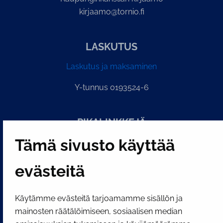
kirjaamo@tornio.fi
LASKUTUS
Laskutus ja maksaminen
Y-tunnus 0193524-6
PI­KA­LINK­KE­JÄ
Tämä sivusto käyttää
Näytä evästeasetukseni
evästeitä
SOSIAALINEN MEDIA
Facebook
Instagram
YouTube
Käytämme evästeitä tarjoamamme sisällön ja
mainosten räätälöimiseen, sosiaalisen median