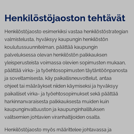
Hen­ki­lös­tö­jaos­ton tehtävät
Henkilöstöjaosto esimerkiksi vastaa henkilöstöstrategian
valmistelusta, hyväksyy kaupungin henkilöstön
koulutussuunnitelman, päättää kaupungin
palveluksessa olevan henkilöstön palkkauksen
yleisperusteista voimassa olevien sopimusten mukaan,
päättää virka- ja työehtosopimusten täytäntöönpanosta
ja soveltamisesta, käy paikallisneuvottelut, antaa
ohjeet tai määräykset niiden käymiseksi ja hyväksyy
paikalliset virka- ja työehtosopimukset sekä päättää
harkinnanvaraisesta palkkauksesta muiden kuin
kaupunginvaltuuston ja kaupunginhallituksen
valitsemien johtavien viranhaltijoiden osalta.
Henkilöstöjaosto myös määrittelee johtavassa ja