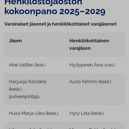
Hen­ki­lös­tö­jaos­ton
kokoonpano 2025–2029
Varsinaiset jäsenet ja henkilökohtaiset varajäsenet
Jäsen
Henkilökohtainen
varajäsen
Aine Valtteri (kok.)
Hyöppinen Aino (vas.)
Harjuoja Karoliina
Auno Kimmo (kesk.)
(kesk.)
puheenjohtaja
Husa Marja-Liisa (kesk.)
Hyry Liisa (kesk.)