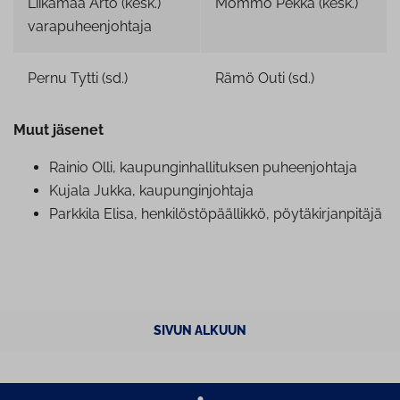
Liikamaa Arto (kesk.)
Mommo Pekka (kesk.)
varapuheenjohtaja
Pernu Tytti (sd.)
Rämö Outi (sd.)
Muut jäsenet
Rainio Olli, kau­pun­gin­hal­li­tuk­sen pu­heen­joh­ta­ja
Kujala Jukka, kau­pun­gin­joh­ta­ja
Parkkila Elisa, hen­ki­lös­tö­pääl­lik­kö, pöy­tä­kir­jan­pi­tä­jä
SIVUN ALKUUN