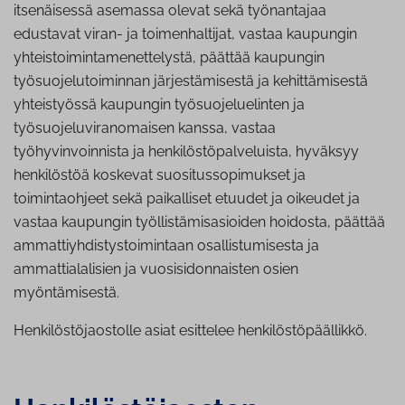
itsenäisessä asemassa olevat sekä työnantajaa
edustavat viran- ja toimenhaltijat, vastaa kaupungin
yhteistoimintamenettelystä, päättää kaupungin
työsuojelutoiminnan järjestämisestä ja kehittämisestä
yhteistyössä kaupungin työsuojeluelinten ja
työsuojeluviranomaisen kanssa, vastaa
työhyvinvoinnista ja henkilöstöpalveluista, hyväksyy
henkilöstöä koskevat suositussopimukset ja
toimintaohjeet sekä paikalliset etuudet ja oikeudet ja
vastaa kaupungin työllistämisasioiden hoidosta, päättää
ammattiyhdistystoimintaan osallistumisesta ja
ammattialalisien ja vuosisidonnaisten osien
myöntämisestä.
Henkilöstöjaostolle asiat esittelee henkilöstöpäällikkö.