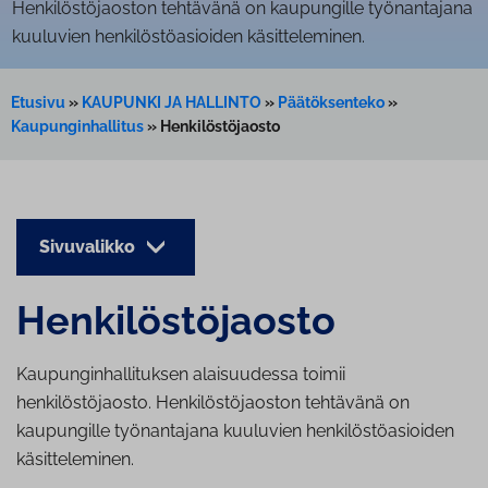
Henkilöstöjaoston tehtävänä on kaupungille työnantajana
kuuluvien henkilöstöasioiden käsitteleminen.
Etusivu
»
KAUPUNKI JA HALLINTO
»
Päätöksenteko
»
Kaupunginhallitus
»
Henkilöstöjaosto
Sivuvalikko
Hen­ki­lös­tö­jaos­to
Kaupunginhallituksen alaisuudessa toimii
henkilöstöjaosto. Henkilöstöjaoston tehtävänä on
kaupungille työnantajana kuuluvien henkilöstöasioiden
käsitteleminen.