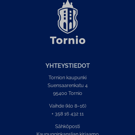
YH­TEYS­TIE­DOT
Tornion kaupunki
Suensaarenkatu 4
95400 Tornio
Vaihde (klo 8–16)
+ 358 16 432 11
Sähköposti
Kaupunginkanslian kirjaamo