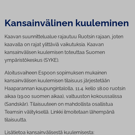
Kan­sain­vä­li­nen kuuleminen
Kaavan suunnittelualue rajautuu Ruotsin rajaan, joten
kaavalla on rajat ylittäviä vaikutuksia.
Kaavan
kansainvälisen kuulemisen toteuttaa Suomen
ympäristökeskus (SYKE).
Aloitusvaiheen Espoon sopimuksen mukainen
kansainvälisen kuulemisen tilaisuus järjestetään
Haaparannan kaupungintalolla, 11.4. kello 18.00 ruotsin
aikaa (19.00 suomen aikaa), valtuuston kokoussalissa
(Sandskär). Tilaisuuteen on mahdollista osallistua
Teamsin välityksellä. Linkki ilmoitetaan lähempänä
tilaisuutta.
Lisätietoa kansainvälisestä kuulemisesta: