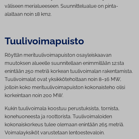
väliseen merialueeseen.
Suunnittelualue on pinta-
alaltaan noin 18 km
2
.
Tuu­li­voi­ma­puis­to
Röyttän merituulivoimapuiston osayleiskaavan
muutoksen alueelle suunnitellaan enimmillään 12:sta
enintään 250 metriä korkean tuulivoimalan rakentamista.
Tuulivoimalat ovat yksikköteholtaan noin 8–16 MW,
jolloin koko merituulivoimapuiston kokonaisteho olisi
korkeintaan noin 200 MW.
Kukin tuulivoimala koostuu perustuksista, tornista,
konehuoneesta ja roottorista. Tuulivoimaloiden
kokonaiskorkeus tulee olemaan enintään 265 metriä.
Voimalayksiköt varustetaan lentoestevaloin.