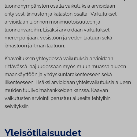
luonnonympäristön osalta vaikutuksia arvioidaan
erityisesti linnuston ja kalaston osalta. Vaikutukset
arvioidaan luonnon monimuotoisuuteen ja
luonnonvaroihin. Lisäksi arvioidaan vaikutukset
merenpohjaan, vesistöön ja veden laatuun sekä
ilmastoon ja ilman laatuun.
Kaavoituksen yhteydessä vaikutuksia arvioidaan
riittävässä laajuudessaan myös muun muassa alueen
maankäyttöön ja yhdyskuntarakenteeseen sekä
liikenteeseen. Lisäksi arvioidaan yhteisvaikutuksia alueen
muiden tuulivoimahankkeiden kanssa. Kaavan
vaikutusten arviointi perustuu alueelta tehtyihin
selvityksiin.
Ylei­sö­ti­lai­suu­det