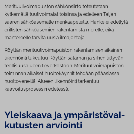
Merituulivoimapuiston sähkönsiirto toteutetaan
kytkemällä tuulivoimalat toisiinsa ja edelleen Taljan
saaren sähköasemalle merikaapeleilla. Hanke ei edellytä
erillisten sähköasemien rakentamista merelle, eikä
mantereelle tarvita uusia ilmajohtoja.
Röyttän merituulivoimapuiston rakentamisen aikainen
liikennöinti tukeutuu Röyttän sataman ja siihen liittyvän
teollisuusalueen tieverkostoon. Merituulivoimapuiston
toiminnan aikaiset huoltokäynnit tehdään pääasiassa
huoltoveneillä. Alueen liikennöinti tarkentuu
kaavoitusprosessin edetessä.
Yleiskaava ja ym­pä­ris­tö­vai­
ku­tus­ten arviointi