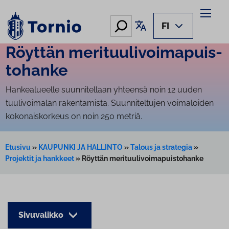
Siirry
sisältöön
Hae
Käännä sivu
FI
Röyttän me­ri­tuu­li­voi­ma­puis­
to­han­ke
Hankealueelle suunnitellaan yhteensä noin 12 uuden
tuulivoimalan rakentamista. Suunniteltujen voimaloiden
kokonaiskorkeus on noin 250 metriä.
Etusivu
»
KAUPUNKI JA HALLINTO
»
Talous ja strategia
»
Projektit ja hankkeet
»
Röyttän merituulivoimapuistohanke
Sivuvalikko