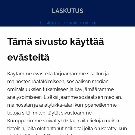
LASKUTUS
Laskutus ja maksaminen
Y-tunnus 0193524-6
Tämä sivusto käyttää
evästeitä
PI­KA­LINK­KE­JÄ
Käytämme evästeitä tarjoamamme sisällön ja
Näytä evästeasetukseni
mainosten räätälöimiseen, sosiaalisen median
SOSIAALINEN MEDIA
ominaisuuksien tukemiseen ja kävijämäärämme
analysoimiseen. Lisäksi jaamme sosiaalisen median,
Facebook
Instagram
YouTube
mainosalan ja analytiikka-alan kumppaneillemme
tietoja siitä, miten käytät sivustoamme.
Kumppanimme voivat yhdistää näitä tietoja muihin
tietoihin, joita olet antanut heille tai joita on kerätty, kun