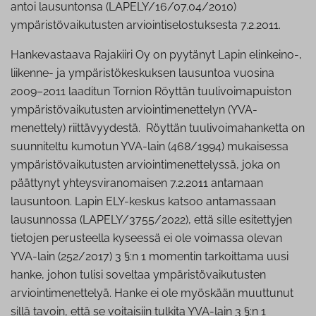
antoi lausuntonsa (LAPELY/16/07.04/2010)
ympäristövaikutusten arviointiselostuksesta 7.2.2011.
Hankevastaava Rajakiiri Oy on pyytänyt Lapin elinkeino-,
liikenne- ja ympäristökeskuksen lausuntoa vuosina
2009–2011 laaditun Tornion Röyttän tuulivoimapuiston
ympäristövaikutusten arviointimenettelyn (YVA-
menettely) riittävyydestä. Röyttän tuulivoimahanketta on
suunniteltu kumotun YVA-lain (468/1994) mukaisessa
ympäristövaikutusten arviointimenettelyssä, joka on
päättynyt yhteysviranomaisen 7.2.2011 antamaan
lausuntoon. Lapin ELY-keskus katsoo antamassaan
lausunnossa (LAPELY/3755/2022), että sille esitettyjen
tietojen perusteella kyseessä ei ole voimassa olevan
YVA-lain (252/2017) 3 §:n 1 momentin tarkoittama uusi
hanke, johon tulisi soveltaa ympäristövaikutusten
arviointimenettelyä. Hanke ei ole myöskään muuttunut
sillä tavoin, että se voitaisiin tulkita YVA-lain 3 §:n 1