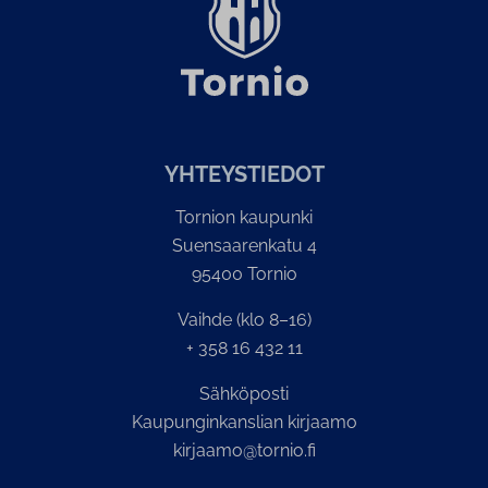
YH­TEYS­TIE­DOT
Tornion kaupunki
Suensaarenkatu 4
95400 Tornio
Vaihde (klo 8–16)
+ 358 16 432 11
Sähköposti
Kaupunginkanslian kirjaamo
kirjaamo@tornio.fi