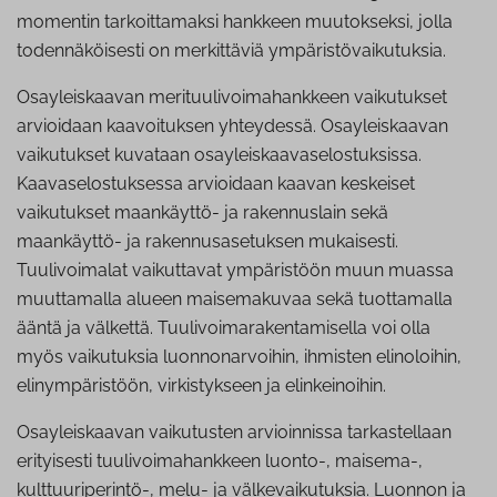
momentin tarkoittamaksi hankkeen muutokseksi, jolla
todennäköisesti on merkittäviä ympäristövaikutuksia.
Osayleiskaavan merituulivoimahankkeen vaikutukset
arvioidaan kaavoituksen yhteydessä. Osayleiskaavan
vaikutukset kuvataan osayleiskaavaselostuksissa.
Kaavaselostuksessa arvioidaan kaavan keskeiset
vaikutukset maankäyttö- ja rakennuslain sekä
maankäyttö- ja rakennusasetuksen mukaisesti.
Tuulivoimalat vaikuttavat ympäristöön muun muassa
muuttamalla alueen maisemakuvaa sekä tuottamalla
ääntä ja välkettä. Tuulivoimarakentamisella voi olla
myös vaikutuksia luonnonarvoihin, ihmisten elinoloihin,
elinympäristöön, virkistykseen ja elinkeinoihin.
Osayleiskaavan vaikutusten arvioinnissa tarkastellaan
erityisesti tuulivoimahankkeen luonto-, maisema-,
kulttuuriperintö-, melu- ja välkevaikutuksia. Luonnon ja