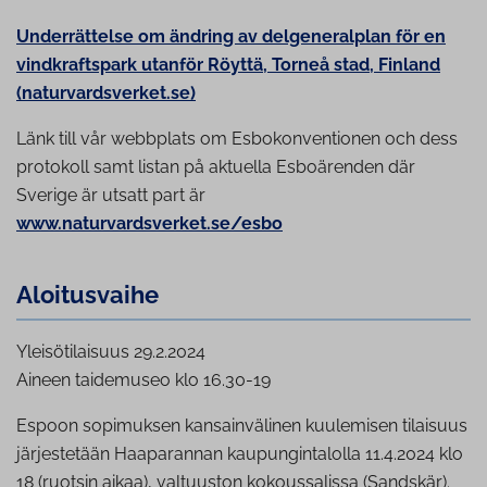
Underrättelse om ändring av delgeneralplan för en
vindkraftspark utanför Röyttä, Torneå stad, Finland
(naturvardsverket.se)
Länk till vår webbplats om Esbokonventionen och dess
protokoll samt listan på aktuella Esboärenden där
Sverige är utsatt part är
www.naturvardsverket.se/esbo
Aloi­tus­vai­he
Yleisötilaisuus 29.2.2024
Aineen taidemuseo klo 16.30-19
Espoon sopimuksen kansainvälinen kuulemisen tilaisuus
järjestetään Haaparannan kaupungintalolla 11.4.2024 klo
18 (ruotsin aikaa), valtuuston kokoussalissa (Sandskär).