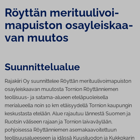
Röyttän me­ri­tuu­li­voi­
ma­puis­ton osay­leis­kaa­
van muutos
Suun­nit­te­lua­lue
Rajakiiri
Oy suunnittelee
Röyttän
merituulivoimapuiston
osayleiskaavan muutosta
Tornion
Röyttänniemen
teollisuus- ja satama-alueen eteläpuoleisella
merialueella noin 10 km etäisyydellä Tornion kaupungin
keskustasta etelään. Alue rajautuu lännestä Suomen ja
Ruotsin väliseen rajaan ja Tornion laivaväylään,
pohjoisessa
Röyttänniemen
asemakaavoitettuun
teollisuusalueeseen ja idässä Kuusiluodon ja Kukkokarin