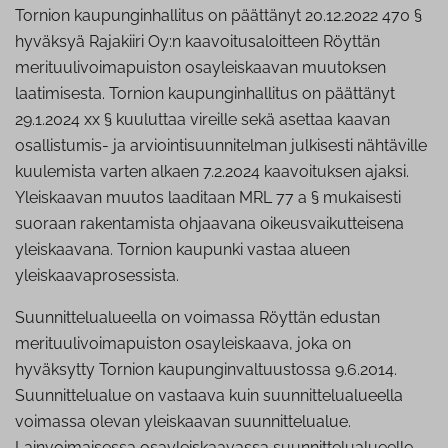
Tornion kaupunginhallitus on päättänyt 20.12.2022 470 §
hyväksyä Rajakiiri Oy:n kaavoitusaloitteen Röyttän
merituulivoimapuiston osayleiskaavan muutoksen
laatimisesta.
Tornion kaupunginhallitus
on päättänyt
29.1.2024
xx
§ kuuluttaa vireille sekä asettaa kaavan
osallistumis- ja arviointisuunnitelman julkisesti nähtäville
kuulemista varten alkaen 7.2.2024 kaavoituksen ajaksi.
Yleiskaavan muutos laaditaan MRL 77 a § mukaisesti
suoraan rakentamista ohjaavana oikeusvaikutteisena
yleiskaavana. Tornion kaupunki vastaa alueen
yleiskaavaprosessista.
Suunnittelualueella on voimassa Röyttän edustan
merituulivoimapuiston osayleiskaava, joka on
hyväksytty Tornion kaupunginvaltuustossa 9.6.2014.
Suunnittelualue on vastaava kuin suunnittelualueella
voimassa olevan yleiskaavan suunnittelualue.
Lainvoimaisessa osayleiskaavassa suunnittelualueelle