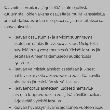
Kaavoituksen aikana järjestetään kolme julkista
kuulemista, joiden aikana osallisilla ja muilla kansalaisilla
on mahdollisuus antaa mielipiteensä ja muistutuksensa
kaavoituksesta.
Kaavan osal­lis­tu­mis- ja ar­vioin­ti­suun­ni­tel­ma
asetetaan nähtäville
7.2.2024
alkaen. Mie­li­pi­tei­tä
pyydetään
8.4.2024
mennessä. Ylei­sö­ti­lai­suus jär­
jes­te­tään
Aineen taidemuseon au­di­to­rios­sa
29.2.2024.
Kaavan val­mis­te­luai­neis­to asetetaan julkisesti
nähtäville arviolta al­ku­vuo­des­ta 2025. Näh­tä­vil­lä­
oloai­ka­na jär­jes­te­tään ylei­sö­ti­lai­suus.
Kaa­vaeh­do­tus asetetaan julkisesti nähtäville
arviolta lop­pu­vuo­des­ta 2025. Näh­tä­vil­lä­oloai­ka­na
jär­jes­te­tään ylei­sö­ti­lai­suus.
Kaavan hy­väk­sy­mis­vai­he ajoittunee vuoteen 2026.