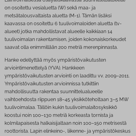
on osoitettu vesialuetta (W) sekä maa- ja
metsätalousvaltaista aluetta (M-1). Tämän lisäksi
kaavassa on osoitettu 6 tuulivoimaloiden aluetta (tv-
alueet) jotka mahdollistavat alueelle kaikkiaan 14
tuulivoimalan rakentamisen, joiden kokonaiskorkeudet
saavat olla enimmillään 200 metriä merenpinnasta.
Hanke edellyttää myös ympäristövaikutusten
arviointimenettelyä (YVA). Hankkeen
ympäristövaikutusten arviointi on laadittu vv. 2009–2011.
Ympäristövaikutusten arvioinnissa tutkittiin
mahdollisuutta rakentaa suunnittelualueelle
vaihtoehdosta riippuen 18–45 yksikköteholtaan 3–5 MW
tuulivoimalaa. Tällöin kukin tuulivoimalaitosyksikkö
koostui noin 100–130 metriä korkeasta tornista ja
kolmilapaisesta halkaisijaltaan noin 100–150 metrisestä
roottorista. Lapin elinkeino-, liikenne- ja ympäristökeskus