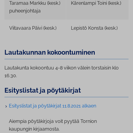
Taramaa Markku (kesk.)
Kärenlampi Toini (kesk.)
puheenjohtaja
Viitavaara Päivi (kesk.)
Lepistö Konsta (kesk.)
Lautakunnan ko­koon­tu­mi­nen
Lautakunta kokoontuu 4-8 viikon välein torstaisin klo
16.30.
Esi­tys­lis­tat ja pöytäkirjat
Esi­tys­lis­tat ja pöytäkirjat 11.8.2021 alkaen
Aiempia pöy­tä­kir­jo­ja voit pyytää Tornion
kaupungin kirjaamosta.