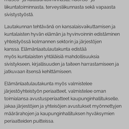
liikuntatoiminnasta, terveysliikunnasta sekä vapaasta
sivistystyöstä.
Lautakunnan tehtävänä on kansalaisvaikuttamisen ja
kuntalaisten hyvän elämän ja hyvinvoinnin edistäminen
yhteistyössä kolmannen sektorin ja järjestöjen
kanssa. Elämänlaatulautakunta edistää
myös kuntalaisten yhtäläisiä mahdollisuuksia
sivistykseen, kirjallisuuden ja taiteen harrastamiseen ja
jatkuvaan itsensä kehittämiseen.
Elämänlaatulautakunta myös valmistelee
järjestöyhteistyön periaatteet, valmistelee oman
toimialansa avustusperiaatteet kaupunginhallitukselle,
jakaa järjestöjen ja yhteisöjen avustukset myönnettyjen
määrärahojen ja kaupunginhallituksen hyväksymien
periaatteiden puitteissa.