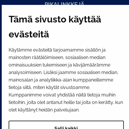
PI­KA­LINK­KE­JÄ
Tämä sivusto käyttää
Näytä evästeasetukseni
evästeitä
SOSIAALINEN MEDIA
Facebook
Instagram
YouTube
Käytämme evästeitä tarjoamamme sisällön ja
mainosten räätälöimiseen, sosiaalisen median
ominaisuuksien tukemiseen ja kävijämäärämme
analysoimiseen. Lisäksi jaamme sosiaalisen median,
mainosalan ja analytiikka-alan kumppaneillemme
tietoja siitä, miten käytät sivustoamme.
Kumppanimme voivat yhdistää näitä tietoja muihin
tietoihin, joita olet antanut heille tai joita on kerätty, kun
olet käyttänyt heidän palvelujaan.
Salli kaikki