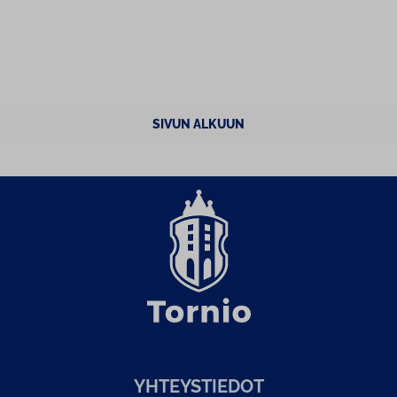
SIVUN ALKUUN
YH­TEYS­TIE­DOT