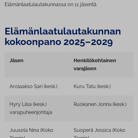
Elämänlaatulautakunnassa on 11 jäsentä.
Elä­män­laa­tu­lau­ta­kun­nan
kokoonpano 2025–2029
Jäsen
Henkilökohtainen
varajäsen
Arolaakso Sari (kesk.)
Kuru Tatu (kesk.)
Hyry Liisa (kesk.)
Ruokanen Jonna (kesk.)
varapuheenjohtaja
Juusola Nina (Koko
Suoperä Jessica (Koko