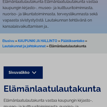
Elä­män­laa­tu­lau­ta­kun­ta Elämänlaatulautakunta vastaa
kaupungin kirjasto-, museo- ja kulttuuritoiminnasta,
nuoriso- ja liikuntatoiminnasta, terveysliikunnasta sekä
vapaasta sivistystyöstä. Lautakunnan tehtävänä on
kansalaisvaikuttamisen ja…
Etusivu
»
KAUPUNKI JA HALLINTO
»
Päätöksenteko
»
Lautakunnat ja johtokunnat
»
Elämänlaatulautakunta
Sivuvalikko
Elä­män­laa­tu­lau­ta­kun­ta
Elämänlaatulautakunta vastaa kaupungin kirjasto-,
museo- ja kulttuuritoiminnasta, nuoriso- ja