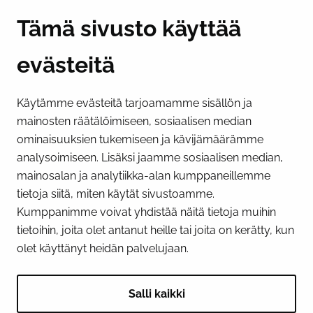
Y-tunnus 0193524-6
Tämä sivusto käyttää
evästeitä
PI­KA­LINK­KE­JÄ
Käytämme evästeitä tarjoamamme sisällön ja
Näytä evästeasetukseni
mainosten räätälöimiseen, sosiaalisen median
SOSIAALINEN MEDIA
ominaisuuksien tukemiseen ja kävijämäärämme
analysoimiseen. Lisäksi jaamme sosiaalisen median,
Facebook
Instagram
YouTube
mainosalan ja analytiikka-alan kumppaneillemme
tietoja siitä, miten käytät sivustoamme.
Kumppanimme voivat yhdistää näitä tietoja muihin
tietoihin, joita olet antanut heille tai joita on kerätty, kun
olet käyttänyt heidän palvelujaan.
Salli kaikki