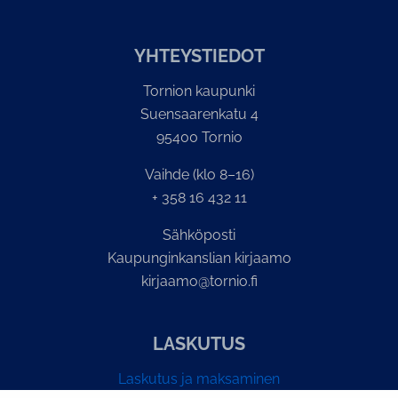
YH­TEYS­TIE­DOT
Tornion kaupunki
Suensaarenkatu 4
95400 Tornio
Vaihde (klo 8–16)
+ 358 16 432 11
Sähköposti
Kaupunginkanslian kirjaamo
kirjaamo@tornio.fi
LASKUTUS
Laskutus ja maksaminen