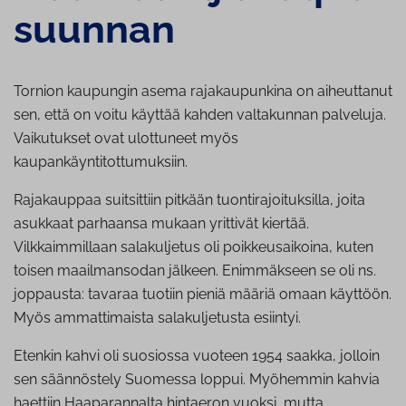
suunnan
Tornion kaupungin asema rajakaupunkina on aiheuttanut
sen, että on voitu käyttää kahden valtakunnan palveluja.
Vaikutukset ovat ulottuneet myös
kaupankäyntitottumuksiin.
Rajakauppaa suitsittiin pitkään tuontirajoituksilla, joita
asukkaat parhaansa mukaan yrittivät kiertää.
Vilkkaimmillaan salakuljetus oli poikkeusaikoina, kuten
toisen maailmansodan jälkeen. Enimmäkseen se oli ns.
joppausta: tavaraa tuotiin pieniä määriä omaan käyttöön.
Myös ammattimaista salakuljetusta esiintyi.
Etenkin kahvi oli suosiossa vuoteen 1954 saakka, jolloin
sen säännöstely Suomessa loppui. Myöhemmin kahvia
haettiin Haaparannalta hintaeron vuoksi, mutta