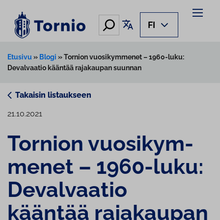
Siirry
sisältöön
Hae
Käännä sivu
FI
Etusivu
»
Blogi
»
Tornion vuosikymmenet – 1960-luku:
Devalvaatio kääntää rajakaupan suunnan
Takaisin listaukseen
21.10.2021
Tornion vuo­si­kym­
me­net – 1960-luku:
Devalvaatio
kääntää rajakaupan