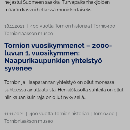
heijastui Suomeen saakka. Turvapaikanhakijoiden
määrän kasvoi hetkessä moninkertaiseksi…
18.11.2021
|
400 vuotta Tornion historiaa
|
Tornio400
|
Tornionlaakson museo
Tornion vuosikymmenet – 2000-
luvun 1. vuosikymmen:
Naapurikaupunkien yhteistyö
syvenee
Tornion ja Haaparannan yhteistyö on ollut monessa
suhteessa ainutlaatuista. Henkilötasolla suhteita on ollut
niin kauan kuin raja on ollut nykyisellä…
11.11.2021
|
400 vuotta Tornion historiaa
|
Tornio400
|
Tornionlaakson museo