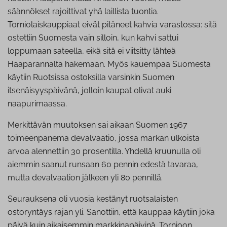
säännökset rajoittivat yhä laillista tuontia.
Torniolaiskauppiaat eivät pitäneet kahvia varastossa: sitä
ostettiin Suomesta vain silloin, kun kahvi sattui
loppumaan sateella, eikä sitä ei viitsitty lähteä
Haaparannalta hakemaan. Myös kauempaa Suomesta
käytiin Ruotsissa ostoksilla varsinkin Suomen
itsenäisyyspäivänä, jolloin kaupat olivat auki
naapurimaassa.
Merkittävän muutoksen sai aikaan Suomen 1967
toimeenpanema devalvaatio, jossa markan ulkoista
arvoa alennettiin 30 prosentilla. Yhdellä kruunulla oli
aiemmin saanut runsaan 60 pennin edestä tavaraa,
mutta devalvaation jälkeen yli 80 pennillä.
Seurauksena oli vuosia kestänyt ruotsalaisten
ostoryntäys rajan yli. Sanottiin, että kauppaa käytiin joka
päivä kuin aikaisemmin markkinapäivinä. Tornioon