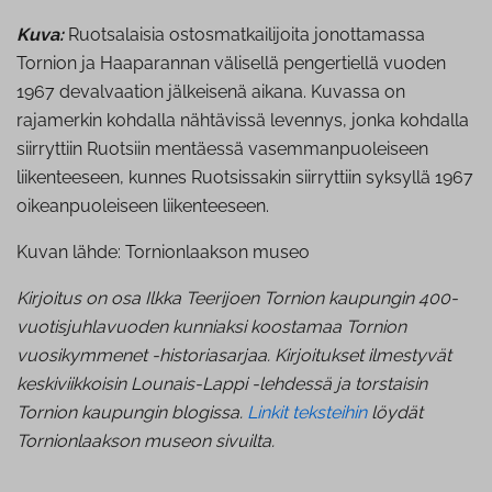
Kuva:
Ruotsalaisia ostosmatkailijoita jonottamassa
Tornion ja Haaparannan välisellä pengertiellä vuoden
1967 devalvaation jälkeisenä aikana. Kuvassa on
rajamerkin kohdalla nähtävissä levennys, jonka kohdalla
siirryttiin Ruotsiin mentäessä vasemmanpuoleiseen
liikenteeseen, kunnes Ruotsissakin siirryttiin syksyllä 1967
oikeanpuoleiseen liikenteeseen.
Kuvan lähde: Tornionlaakson museo
Kirjoitus on osa Ilkka Teerijoen Tornion kaupungin 400-
vuotisjuhlavuoden kunniaksi koostamaa Tornion
vuosikymmenet -historiasarjaa. Kirjoitukset ilmestyvät
keskiviikkoisin Lounais-Lappi -lehdessä ja torstaisin
Tornion kaupungin blogissa.
Linkit teksteihin
löydät
Tornionlaakson museon sivuilta.