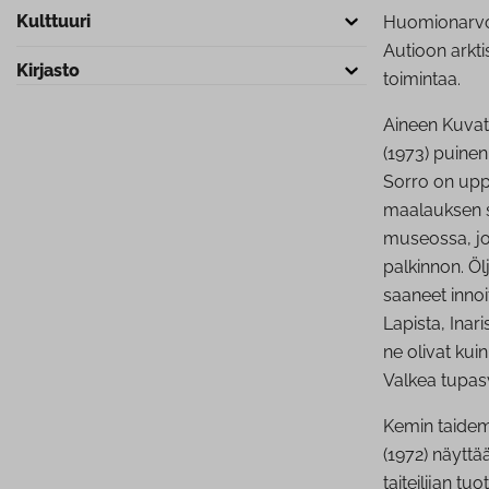
Kulttuuri
Huomionarvoi
Autioon arkti
Kirjasto
toimintaa.
Aineen Kuva
(1973) puinen
Sorro on upp
maalauksen s
museossa, jo
palkinnon. Öl
saaneet innoi
Lapista, Inari
ne olivat kui
Valkea tupas
Kemin taidem
(1972) näyttä
taiteilijan tu