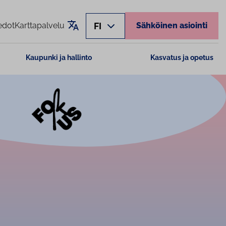
Käännä sivu
FI
edot
Karttapalvelu
Sähköinen asiointi
Kaupunki ja hallinto
Kasvatus ja opetus