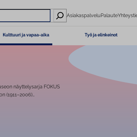
Asiakaspalvelu
Palaute
Yhteysti
Kulttuuri ja vapaa-aika
Työ ja elinkeinot
museon näyttelysarja FOKUS
ron (1911–2006)…