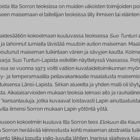
sta Ilta Sorron teoksissa on muiden ulkoisten toimijoiden po
seen maisemaan ei taiteilijan teoksissa liity ihmisen tai eläint
taidesäätiön kokoelmaan kuuluvassa teoksessa
Suo Tunturi-L
 ja lahonnut lumiaita lävistää muutoin aution maiseman. Maala
outunut maiseman tulkintaan värien ja sävyjen kautta. Kolm
arja: Suo Tunturi-Lapista esiteltiin näyttelyssä Vaasassa, P
ssa se vuonna 1973 voitti valtion kuvataidetoimikunnan my
jy- ja temperamaalilla pellavakankaalle maalatusta maisemist
tuksensa Länsi-Lapista, Sirkan alueelta ja yhden malli oli löyty
sta. Aikalaisarvioiden mukaan teoksia leimasi aito ja rauhallinen
n ”kansanlauluja, jotka kuvaavat loistavasti Lapin ainutlaatuista
villa ilmensi Sorron mukaan Lapin yötöntä yötä.
useon kokoelmiin kuuluva Ilta Sorron teos
Elokuun ilta Kaun
ä Sorron heräävää kiinnostusta kohti maiseman abstraktia tulk
otanto liikkui lopulta 1980-luvulta lähtien. Inarissa sijaitseva K