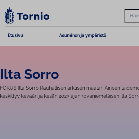
Siirry
sisältöön
Hae
Etusivu
Asuminen ja ympäristö
Ilta Sorro
FOKUS Ilta Sorro Rauhallisen arktisen maalari Aineen taide
keskittyy kevään ja kesän 2023 ajan rovaniemeläisen Ilta Sor