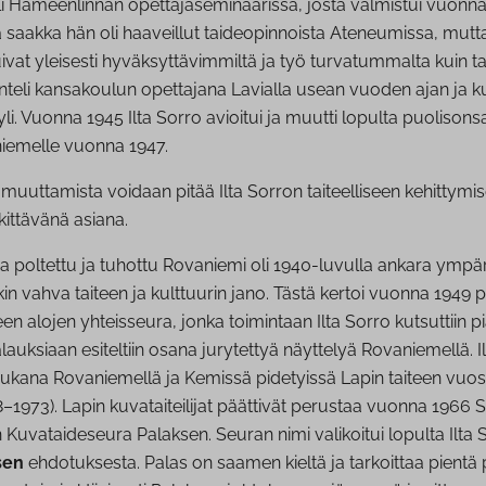
li Hämeenlinnan opettajaseminaarissa, josta valmistui vuonna
saakka hän oli haaveillut taideopinnoista Ateneumissa, mutt
ivat yleisesti hyväksyttävimmiltä ja työ turvatummalta kuin tait
nteli kansakoulun opettajana Lavialla usean vuoden ajan ja 
li. Vuonna 1945 Ilta Sorro avioitui ja muutti lopulta puolisons
iemelle vuonna 1947.
 muuttamista voidaan pitää Ilta Sorron taiteelliseen kehittymi
kittävänä asiana.
 poltettu ja tuhottu Rovaniemi oli 1940-luvulla ankara ympär
kin vahva taiteen ja kulttuurin jano. Tästä kertoi vuonna 1949 
aiteen alojen yhteisseura, jonka toimintaan Ilta Sorro kutsuttiin
auksiaan esiteltiin osana jurytettyä näyttelyä Rovaniemellä. Il
mukana Rovaniemellä ja Kemissä pidetyissä Lapin taiteen vuos
–1973). Lapin kuvataiteilijat päättivät perustaa vuonna 1966 Se
in Kuvataideseura Palaksen. Seuran nimi valikoitui lopulta Ilta 
sen
ehdotuksesta. Palas on saamen kieltä ja tarkoittaa pientä 