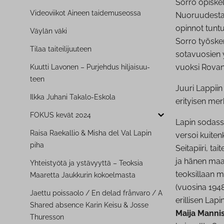
Sorro opiske
Videoviikot Aineen tai­de­museos­sa
Nuoruudesta 
opinnot tuntu
Väylän väki
Sorro työske
Tilaa tai­tei­li­juu­teen
sotavuosien y
vuoksi Rovan
Kuutti Lavonen – Purjehdus hil­jai­suu­
teen
Juuri Lappiin
Ilkka Juhani Takalo-Eskola
erityisen mer
FOKUS kevät 2024
Lapin sodassa
Raisa Raekallio & Misha del Val Lapin
versoi kuiten
piha
Seitapiiri, t
ja hänen maal
Yhteistyötä ja ystävyyttä – Teoksia
teoksillaan 
Maaretta Jaukkurin kokoelmasta
(vuosina 1948
Jaettu poissaolo / En delad frånvaro / A
erillisen Lap
Shared absence Karin Keisu & Josse
Maija Manni
Thuresson