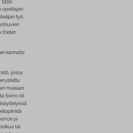
 1939.
a opettajan
eilijan työ.
kuohuvien
a töiden
sen kannalta
istö, jossa
perustettu
 pian mukaan
ta Sorro oli
inäyttelyissä
itapiiristä
Sorron ja
polkua tai