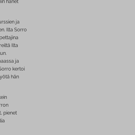
min hänet
urssien ja
n. Ilta Sorro
pettajina
reiltä Ilta
un.
maassa ja
Sorro kertoi
myötä hän
kein
rron
, pienet
lia