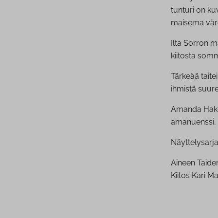
tunturi on ku
maisema väre
Ilta Sorron ma
kiitosta som
Tärkeää taitei
ihmistä suur
Amanda Hak
amanuenssi,
Näyttelysarj
Aineen Taidem
Kiitos Kari Ma