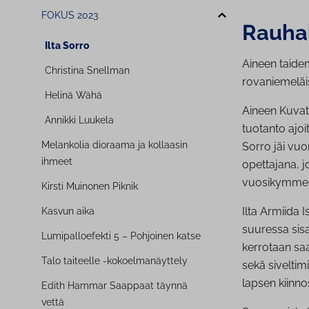
FOKUS 2023
Rauhal
Ilta Sorro
Aineen taide
Christina Snellman
rovaniemelä
Helinä Wähä
Aineen Kuvat
Annikki Luukela
tuotanto ajoi
Melankolia dioraama ja kollaasin
Sorro jäi vu
ihmeet
opettajana, j
vuosikymmen
Kirsti Muinonen Piknik
Ilta Armiida 
Kasvun aika
suuressa sisa
Lu­mi­pal­loe­fek­ti 5 – Pohjoinen katse
kerrotaan sa
Talo taiteelle -ko­koel­ma­näyt­te­ly
sekä siveltim
lapsen kiinno
Edith Hammar Saappaat täynnä
vettä