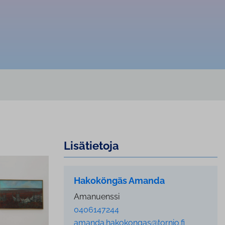
Lisätietoja
Hakoköngäs Amanda
Amanuenssi
0406147244
amanda.hakokongas@tornio.fi