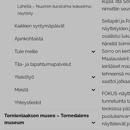
kujaa. Ilta S
Lähellä – Nuorten kuratoima ko­koel­ma­
nimettiin seu
näyt­te­ly
Seitapiiri ja 
Kaikkien syn­ty­mä­päi­vät
näyttelyiden 
osallistui luk
Ajan­koh­tais­ta
hänellä toim
Sorro on kert
Tule meille
Maalausleirit
Tila- ja ta­pah­tu­ma­pal­ve­lut
leiriläiset m
tehneensä maa
Yleisötyö
saattoi jatk
Meistä
FOKUS-näyttel
tunnetuinta t
Yh­teys­tie­dot
teoksissa pää
Tor­nion­laak­son museo – Tornedalens
puolukanvarv
museum
näyttelevät p