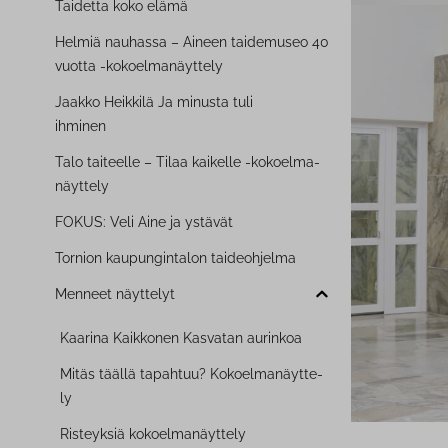
Taidetta koko elämä
Helmiä nauhassa – Aineen taidemuseo 40
vuotta -ko­koel­ma­näyt­te­ly
Jaakko Heikkilä Ja minusta tuli
ihminen
Talo taiteelle – Tilaa kaikelle -ko­koel­ma­
näyt­te­ly
FOKUS: Veli Aine ja ystävät
Tornion kau­pun­gin­ta­lon tai­deoh­jel­ma
Menneet näyttelyt
Kaarina Kaikkonen Kasvatan aurinkoa
Mitäs täällä tapahtuu? Ko­koel­ma­näyt­te­
ly
Risteyksiä ko­koel­ma­näyt­te­ly