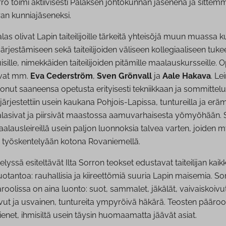
orro toimi aktiivisesti Palaksen johtokunnan jäsenenä ja sittem
ran kunniajäseneksi.
Palas olivat Lapin taiteilijoille tärkeitä yhteisöjä muun muassa k
järjestämiseen sekä taiteilijoiden väliseen kollegiaaliseen tukee
uisille, nimekkäiden taiteilijoiden pitämille maalauskursseille. O
ivat mm.
Eva Cederström
,
Sven Grönvall
ja
Aale Hakava
. Lei
onut saaneensa opetusta erityisesti tekniikkaan ja sommittelu
 järjestettiin usein kaukana Pohjois-Lapissa, tuntureilla ja erä
aalasivat ja piirsivät maastossa aamuvarhaisesta yömyöhään. 
lausleireillä usein paljon luonnoksia talvea varten, joiden 
aa työskentelyään kotona Rovaniemellä.
yssä esiteltävät Ilta Sorron teokset edustavat taiteilijan kaik
uotantoa: rauhallisia ja kiireettömiä suuria Lapin maisemia. So
roolissa on aina luonto: suot, sammalet, jäkälät, vaivaiskoivut
ut ja usvainen, tuntureita ympyröivä häkärä. Teosten pääroo
ienet, ihmisiltä usein täysin huomaamatta jäävät asiat.