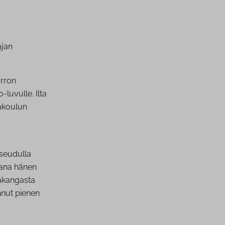
ajan
orron
-luvulle. Ilta
sakoulun
aseudulla
iaana hänen
jakangasta
annut pienen