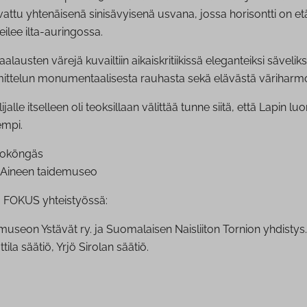
vattu yhtenäisenä sinisävyisenä usvana, jossa horisontti on etä
ilee ilta-auringossa.
alausten värejä kuvailtiin aikaiskritiikissä eleganteiksi säveliks
mittelun monumentaalisesta rauhasta sekä elävästä väriharmo
lijalle itselleen oli teoksillaan välittää tunne siitä, että Lapin lu
empi.
oköngäs
 Aineen taidemuseo
a FOKUS yhteistyössä:
useon Ystävät ry. ja Suomalaisen Naisliiton Tornion yhdistys.
ttila säätiö, Yrjö Sirolan säätiö.