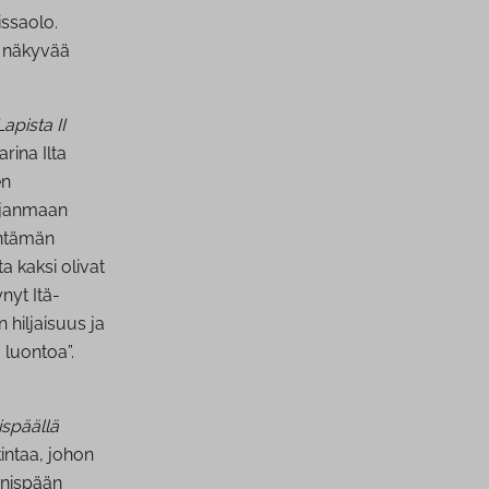
issaolo.
en näkyvää
apista II
rina Ilta
en
ohjanmaan
öntämän
a kaksi olivat
nyt Itä-
 hiljaisuus ja
 luontoa”.
ispäällä
intaa, johon
aunispään