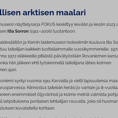
lisen arktisen maalari
museon näyttelysarja FOKUS keskittyy kevään ja kesän 2023 
isen
Ilta Sorron
(1911–2006) tuotantoon.
aidesäätiön ja Kemin taidemuseon kokoelmiin kuuluva Ilta S
ttuu taiteilijan kaikkein tuotteliaimmalle vuosikymmenelle, 1970
onna 1972 eläkkeelle pitkästä päivätyöstään Rovaniemen kan
onka hän jälkeen ehti työskennellä taiteilijana lähes kolmen
en ajan.
Isoniemi syntyi vuonna 1911 Karvialla ja vietti lapsuutensa ma
rusparvessa. Kiinnostus taiteisiin heräsi jo varhain ja 8-vuot
aneen ensimmäiset öljyvärinsä ja kolme metriä valmista poh
iä lahjoituksena porilaisen tehtailijan rouvalta, joka oli huom
stuksen kuvataiteita kohtaan.