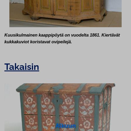
Kuusi­kul­mai­nen kaappipöytä on vuodelta 1861. Kiertävät
kukkakuviot koristavat ovipeilejä.
Takaisin
Alkuun