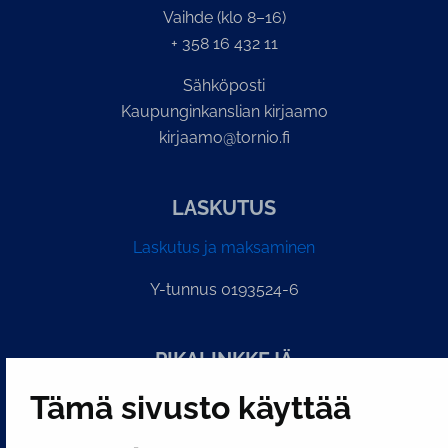
Vaihde (klo 8–16)
+ 358 16 432 11
Sähköposti
Kaupunginkanslian kirjaamo
kirjaamo@tornio.fi
LASKUTUS
Laskutus ja maksaminen
Y-tunnus 0193524-6
PI­KA­LINK­KE­JÄ
Tämä sivusto käyttää
Näytä evästeasetukseni