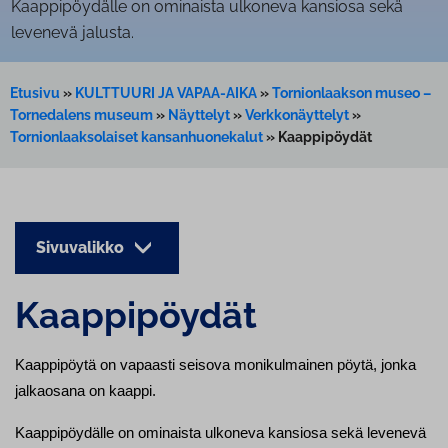
Kaappipöydälle on ominaista ulkoneva kansiosa sekä
levenevä jalusta.
Etusivu
»
KULTTUURI JA VAPAA-AIKA
»
Tornionlaakson museo –
Tornedalens museum
»
Näyttelyt
»
Verkkonäyttelyt
»
Tornionlaaksolaiset kansanhuonekalut
»
Kaappipöydät
Sivuvalikko
Kaap­pi­pöy­dät
Kaappipöytä on vapaasti seisova monikulmainen pöytä, jonka
jalkaosana on kaappi.
Kaappipöydälle on ominaista ulkoneva kansiosa sekä levenevä