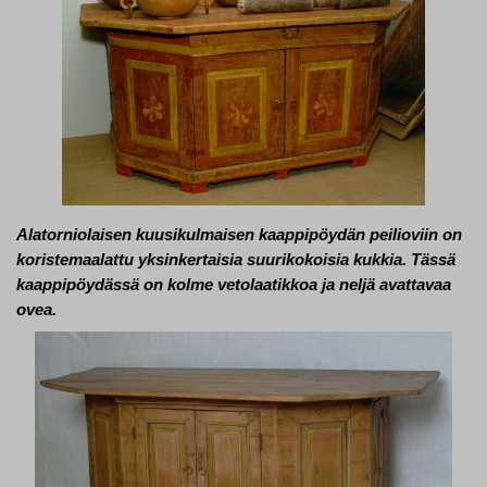
Ala­tor­nio­lai­sen kuusi­kul­mai­sen kaap­pi­pöy­dän peilioviin on
ko­ris­te­maa­lat­tu yk­sin­ker­tai­sia suu­ri­ko­koi­sia kukkia. Tässä
kaap­pi­pöy­däs­sä on kolme ve­to­laa­tik­koa ja neljä avattavaa
ovea.