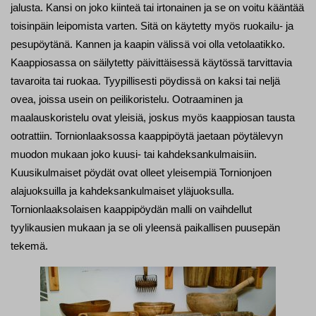
jalusta. Kansi on joko kiinteä tai irtonainen ja se on voitu kääntää
toisinpäin leipomista varten. Sitä on käytetty myös ruokailu- ja
pesupöytänä. Kannen ja kaapin välissä voi olla vetolaatikko.
Kaappiosassa on säilytetty päivittäisessä käytössä tarvittavia
tavaroita tai ruokaa. Tyypillisesti pöydissä on kaksi tai neljä
ovea, joissa usein on peilikoristelu. Ootraaminen ja
maalauskoristelu ovat yleisiä, joskus myös kaappiosan tausta
ootrattiin. Tornionlaaksossa kaappipöytä jaetaan pöytälevyn
muodon mukaan joko kuusi- tai kahdeksankulmaisiin.
Kuusikulmaiset pöydät ovat olleet yleisempiä Tornionjoen
alajuoksuilla ja kahdeksankulmaiset yläjuoksulla.
Tornionlaaksolaisen kaappipöydän malli on vaihdellut
tyylikausien mukaan ja se oli yleensä paikallisen puusepän
tekemä.