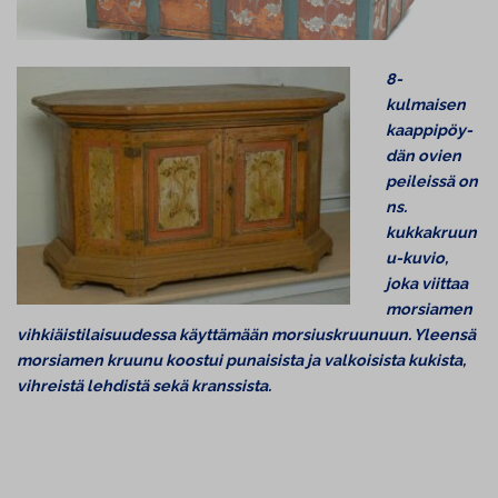
8-
kulmaisen
kaap­pi­pöy­
dän ovien
peileissä on
ns.
kukkakruun
u-kuvio,
joka viittaa
morsiamen
vih­kiäis­ti­lai­suu­des­sa käyttämään mor­siusk­ruu­nuun. Yleensä
morsiamen kruunu koostui punaisista ja valkoisista kukista,
vihreistä lehdistä sekä kranssista.