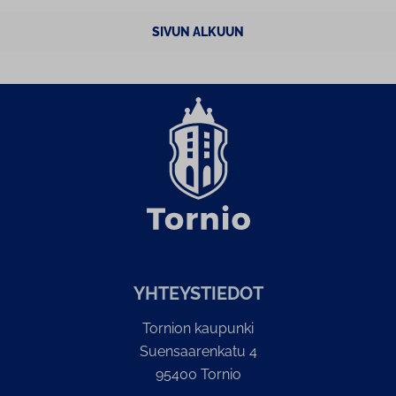
SIVUN ALKUUN
YH­TEYS­TIE­DOT
Tornion kaupunki
Suensaarenkatu 4
95400 Tornio