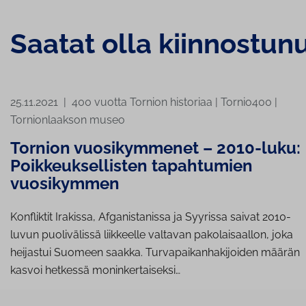
Saatat olla kiinnostun
25.11.2021
|
400 vuotta Tornion historiaa
|
Tornio400
|
Tornionlaakson museo
Tornion vuosikymmenet – 2010-luku:
Poikkeuksellisten tapahtumien
vuosikymmen
Konfliktit Irakissa, Afganistanissa ja Syyrissa saivat 2010-
luvun puolivälissä liikkeelle valtavan pakolaisaallon, joka
heijastui Suomeen saakka. Turvapaikanhakijoiden määrän
kasvoi hetkessä moninkertaiseksi…