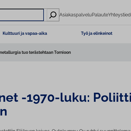
Asiakaspalvelu
Palaute
Yhteystied
Kulttuuri ja vapaa-aika
Työ ja elinkeinot
etallurgia tuo terästehtaan Tornioon
­net -1970-luku: Poliit
on