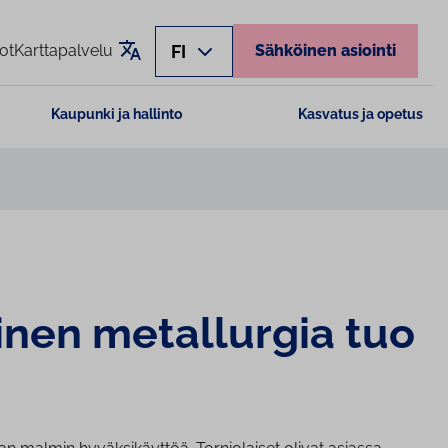
Käännä sivu
FI
ot
Karttapalvelu
Sähköinen asiointi
Kaupunki ja hallinto
Kasvatus ja opetus
tinen metallurgia tuo