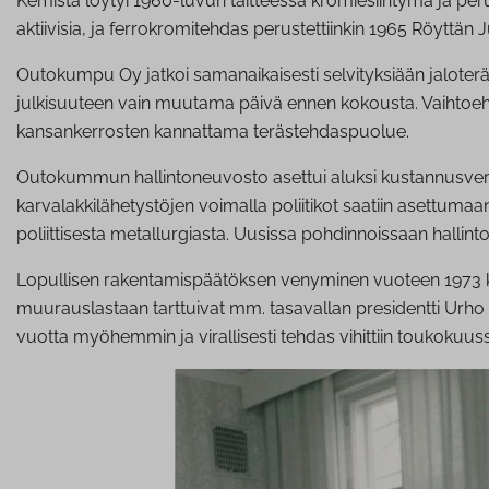
Kemistä löytyi 1960-luvun taitteessa kromiesiintymä ja per
aktiivisia, ja ferrokromitehdas perustettiinkin 1965 Röyttän
Outokumpu Oy jatkoi samanaikaisesti selvityksiään jaloteräst
julkisuuteen vain muutama päivä ennen kokousta. Vaihtoehdot
kansankerrosten kannattama terästehdaspuolue.
Outokummun hallintoneuvosto asettui aluksi kustannusvertai
karvalakkilähetystöjen voimalla poliitikot saatiin asettumaan 
poliittisesta metallurgiasta. Uusissa pohdinnoissaan hallin
Lopullisen rakentamispäätöksen venyminen vuoteen 1973 kiri
muurauslastaan tarttuivat mm. tasavallan presidentti Urho 
vuotta myöhemmin ja virallisesti tehdas vihittiin toukokuussa