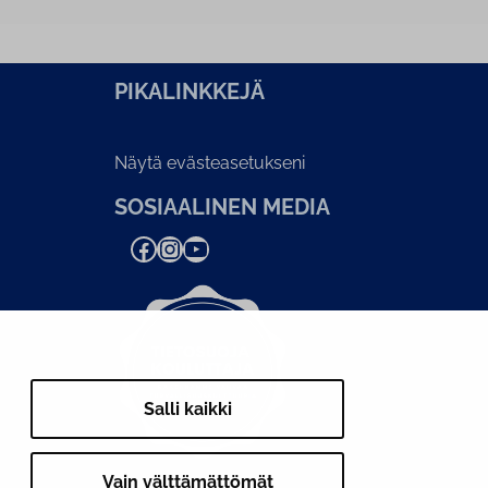
PI­KA­LINK­KE­JÄ
Näytä evästeasetukseni
SOSIAALINEN MEDIA
Facebook
Instagram
YouTube
Salli kaikki
Vain välttämättömät