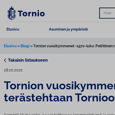
Siirry
sisältöön
Hae
Etusivu
Asuminen ja ympäristö
Etusivu
»
Blogi
»
Tornion vuosikymmenet -1970-luku: Poliittinen m
Takaisin listaukseen
28.10.2021
Tornion vuo­si­kym­me
te­räs­teh­taan Tornio