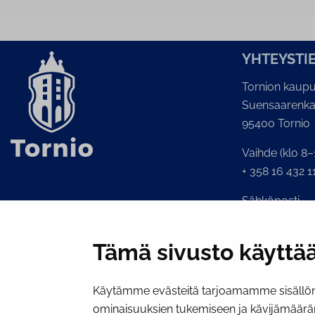
YH­TEYS­TI
Tornion kaupu
Suensaarenka
95400 Tornio
Vaihde (klo 8–
+ 358 16 432 1
Sähköposti
Kaupunginkans
kirjaamo@torni
Tämä sivusto käyttää
Käytämme evästeitä tarjoamamme sisällön 
ominaisuuksien tukemiseen ja kävijämäärä