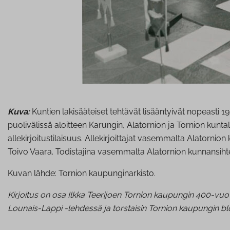
Kuva:
Kuntien lakisääteiset tehtävät lisääntyivät nopeasti 1
puolivälissä aloitteen Karungin, Alatornion ja Tornion kunt
allekirjoitustilaisuus. Allekirjoittajat vasemmalta Alator
Toivo Vaara. Todistajina vasemmalta Alatornion kunnansihtee
Kuvan lähde: Tornion kaupunginarkisto.
Kirjoitus on osa Ilkka Teerijoen Tornion kaupungin 400-vuo
Lounais-Lappi -lehdessä ja torstaisin Tornion kaupungin bl