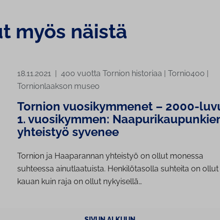
ut myös näistä
18.11.2021
|
400 vuotta Tornion historiaa
|
Tornio400
|
Tornionlaakson museo
Tornion vuosikymmenet – 2000-luv
1. vuosikymmen: Naapurikaupunkie
yhteistyö syvenee
Tornion ja Haaparannan yhteistyö on ollut monessa
suhteessa ainutlaatuista. Henkilötasolla suhteita on ollut 
kauan kuin raja on ollut nykyisellä…
SIVUN ALKUUN