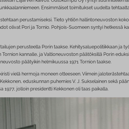
ustettiin Elijärven kaivos. Outokumpu Oy ryhtyi suunnittelema
 Junkkaalanniemeen. Ensimmäiset toimitukset uudelta tehtaalta 
ehtaan perustamiseksi. Tieto yhtiön hallintoneuvoston kokoukse
 olivat Pori ja Tornio. Pohjois-Suomeen syntyi hetkessä kaikki
lujen perusteella Porin taakse. Kehitysaluepolitiikkaan ja t
Tornion kannalle, ja Valtioneuvoston päätöksillä Porin eduksi os
toneuvosto päätyikin helmikuussa 1971 Tornion taakse.
sti vielä hermoja moneen otteeseen. Viimein jaloterästehtaan
Kekkonen, eduskunnan puhemies V. J. Sukselainen sekä päämini
 1977, jolloin presidentti Kekkonen oli taas paikalla.