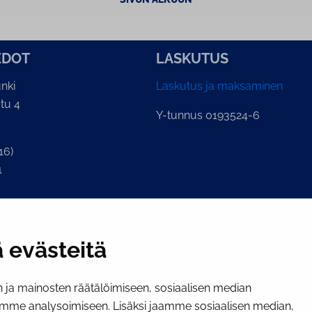
E­DOT
LASKUTUS
nki
Laskutus ja maksaminen
tu 4
Y-tunnus 0193524-6
16)
1
lian kirjaamo
o.fi
 evästeitä
ja mainosten räätälöimiseen, sosiaalisen median
mme analysoimiseen. Lisäksi jaamme sosiaalisen median,