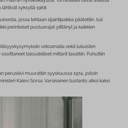
an malmin hyväksikäyttöä. Torniolaiset olivat asiassa
lähtivät syksyllä 1968.
sta, jossa tehtaan sijaintipaikka päätettiin, tuli
 perinteiset puoluerajat ylittänyt ja kaikkien
yöllisyyskysymyksiin vetoamalla sekä lukuisten
oittaneet taloudelliset mittarit tasattiin. Puhuttiin
 peruskivi muurattiin syyskuussa 1974, jolloin
steri Kalevi Sorsa. Varsinainen tuotanto alkoi kaksi