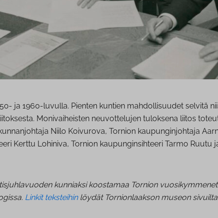
950- ja 1960-luvulla. Pienten kuntien mahdollisuudet selvitä nii
aliitoksesta. Monivaiheisten neuvottelujen tuloksena liitos tot
nion kunnanjohtaja Niilo Koivurova, Tornion kaupunginjohtaja 
ri Kerttu Lohiniva, Tornion kaupunginsihteeri Tarmo Ruutu ja 
tisjuhlavuoden kunniaksi koostamaa Tornion vuosikymmenet -his
ogissa.
Linkit teksteihin
löydät Tornionlaakson museon sivuilta