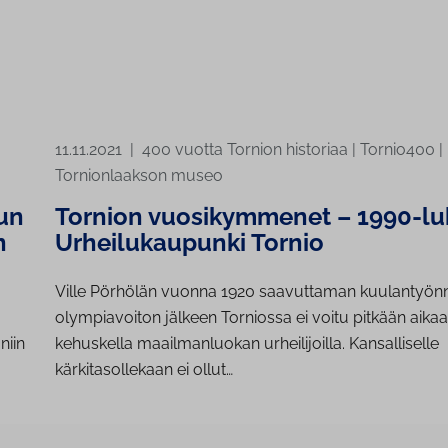
11.11.2021
|
400 vuotta Tornion historiaa
|
Tornio400
|
Tornionlaakson museo
un
Tornion vuosikymmenet – 1990-lu
n
Urheilukaupunki Tornio
Ville Pörhölän vuonna 1920 saavuttaman kuulantyön
olympiavoiton jälkeen Torniossa ei voitu pitkään aika
niin
kehuskella maailmanluokan urheilijoilla. Kansalliselle
kärkitasollekaan ei ollut…