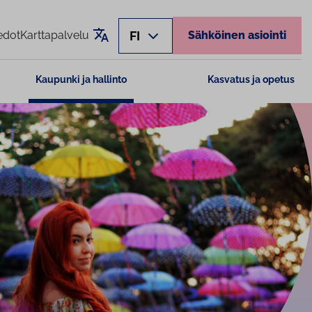
Käännä sivu
FI
edot
Karttapalvelu
Sähköinen asiointi
Kaupunki ja hallinto
Kasvatus ja opetus