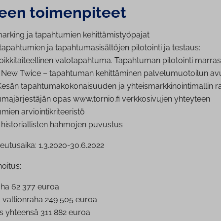
en toi­men­pi­teet
r­king ja tapahtumien ke­hit­tä­mis­työ­pa­jat
apahtumien ja ta­pah­tu­ma­si­säl­tö­jen pilotointi ja testaus:
ik­ki­tai­teel­li­nen va­lo­ta­pah­tu­ma. Tapahtuman pilotointi mar­ra
ew Twice – tapahtuman ke­hit­tä­mi­nen pal­ve­lu­muo­toi­lun av
än ta­pah­tu­ma­ko­ko­nai­suu­den ja yh­teis­mark­ki­noin­ti­mal­lin ra
u­ma­jär­jes­tä­jän opas www.tornio.fi verk­ko­si­vu­jen yhteyteen
en ar­vioin­tik­ri­tee­ris­tö
his­to­rial­lis­ten hahmojen puvustus
eutusaika: 1.3.2020-30.6.2022
oitus:
ha 62 377 euroa
 valtionraha 249 505 euroa
s yhteensä 311 882 euroa