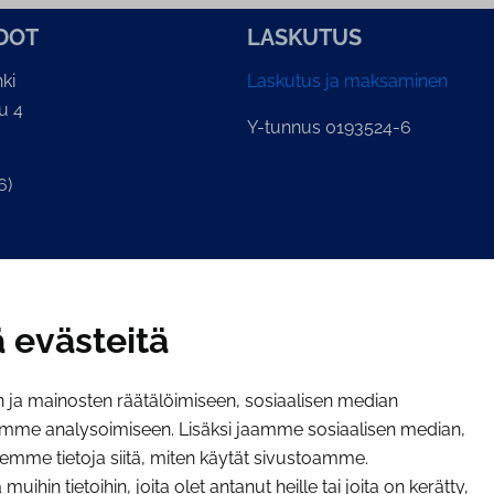
­DOT
LASKUTUS
ki
Laskutus ja maksaminen
u 4
Y-tunnus 0193524-6
6)
ian kirjaamo
.fi
 evästeitä
ja mainosten räätälöimiseen, sosiaalisen median
mme analysoimiseen. Lisäksi jaamme sosiaalisen median,
emme tietoja siitä, miten käytät sivustoamme.
hin tietoihin, joita olet antanut heille tai joita on kerätty,