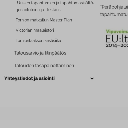
Uusien tapahtumien ja ta­pah­tu­ma­si­säl­tö­
”Peräpohjalai
jen pilotointi ja -testaus
tapahtumatuo
Tornion matkailun Master Plan
Victorian maalaistori
Tor­nion­laak­son kesäsiika
Talousarvio ja tilinpäätös
Talouden ta­sa­pai­not­ta­mi­nen
Yh­teys­tie­dot ja asiointi