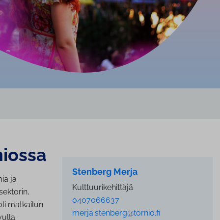
niossa
Stenberg Merja
ia ja
Kulttuurikehittäjä
sektorin,
0407066637
li matkailun
merja.stenberg@tornio.fi
ulla.