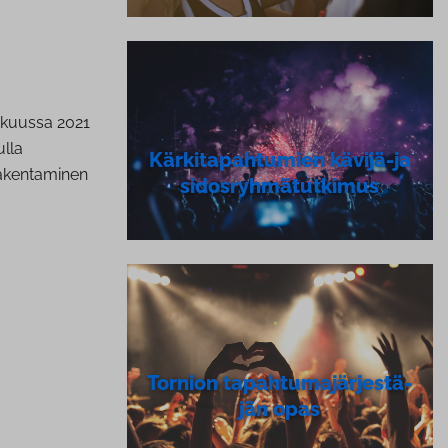
s­kuus­sa 2021
ulla
Kär­ki­ta­pah­tu­mien kävijä-ja
­ken­ta­mi­nen
si­dos­ryh­mä­tut­ki­mus
Tornion ta­pah­tu­ma­jär­jes­tä­
jän opas