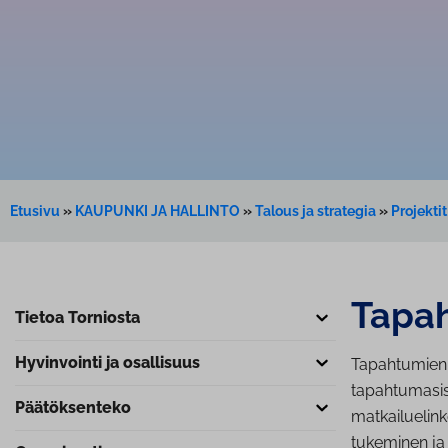
Etusivu
»
KAUPUNKI JA HALLINTO
»
Talous ja strategia
»
Projekti
Tapah
Tietoa Torniosta
Hyvinvointi ja osallisuus
Tapahtumien 
tapahtumasisä
Pää­tök­sen­te­ko
matkailuelink
tukeminen ja 