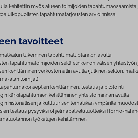
la kehitettiin myös alueen toimijoiden tapahtumaosaamista ja
oa ulkopuolisten tapahtumatarjousten arvioinnissa.
en tavoitteet
matkailun tukeminen ta­pah­tu­ma­tuo­tan­non avulla
lis­ten ta­pah­tu­ma­toi­mi­joi­den sekä elinkeinon välisen yhteistyön
 ke­hit­tä­mi­nen ver­kos­to­mal­lin avulla (julkinen sektori, mat­kai­
ma-alan toimijat)
a­pah­tu­ma­kon­sep­tien ke­hit­tä­mi­nen, testaus ja pilotointi
n kär­ki­ta­pah­tu­mien ke­hit­tä­mi­nen yh­teis­toi­min­nan avulla
n his­to­rial­li­sen ja kult­tuu­ri­sen tematiikan ympärille muo­dos­
­sien testaus pysyviksi oh­jel­ma­pal­ve­lu­tuot­teik­si (Tornio-hahm
u­ma­tuo­tan­non työkalujen ke­hit­tä­mi­nen