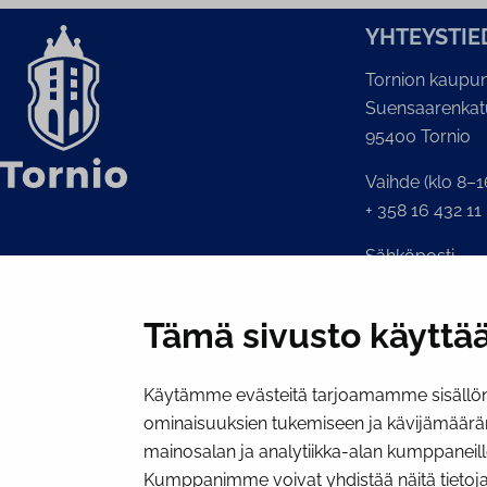
YH­TEYS­TIE
Tornion kaupun
Suensaarenkat
95400 Tornio
Vaihde (klo 8–1
+ 358 16 432 11
Sähköposti
Kaupunginkansl
kirjaamo@tornio
Tämä sivusto käyttää
Käytämme evästeitä tarjoamamme sisällön 
ominaisuuksien tukemiseen ja kävijämäärä
mainosalan ja analytiikka-alan kumppaneill
Kumppanimme voivat yhdistää näitä tietoja mui