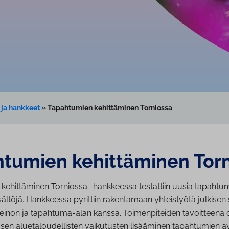
t ja hankkeet
»
Tapahtumien kehittäminen Torniossa
tumien ke­hit­tä­mi­nen Tor
kehittäminen Torniossa -hankkeessa testattiin uusia tapahtum
ltöjä. Hankkeessa pyrittiin rakentamaan yhteistyötä julkisen 
einon ja tapahtuma-alan kanssa. Toimenpiteiden tavoitteena o
sen aluetaloudellisten vaikutusten lisääminen tapahtumien av