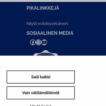
PI­KA­LINK­KE­JÄ
Näytä evästeasetukseni
SOSIAALINEN MEDIA
Facebook
Instagram
YouTube
Salli kaikki
Vain välttämättömät