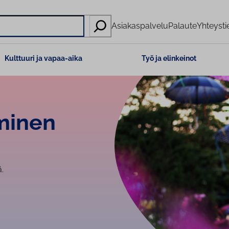
Asiakaspalvelu
Palaute
Yhteysti
Kulttuuri ja vapaa-aika
Työ ja elinkeinot
mi­nen
.