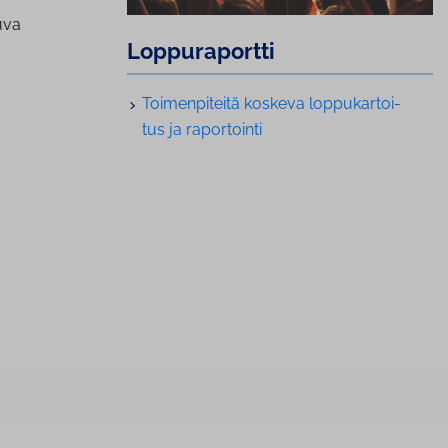
uva
Lop­pu­ra­port­ti
Toi­men­pi­tei­tä koskeva lop­pu­kar­toi­
tus ja raportointi