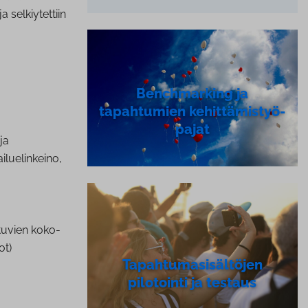
 selkiytettiin
Bench­mar­king ja
tapahtumien ke­hit­tä­mis­työ­
pa­jat
 ja
lue­lin­kei­no,
tu­vien ko­ko­
ot)
Ta­pah­tu­ma­si­säl­tö­jen
pilotointi ja testaus