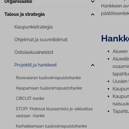
Or­ga­ni­saa­tio
Hankkeen avul
päätöksentek
Talous ja strategia
Kau­pun­ki­stra­te­gia
Hankke
Ohjelmat ja suun­ni­tel­mat
Alueen 
Os­to­las­kuai­neis­tot
Alu­eel­
Projektit ja hankkeet
osaamisen
tapahtu
Rovavaaran tuu­li­voi­ma­puis­to­han­ke
Uusien t
Haapamaan tuu­li­voi­ma­puis­to­han­ke
Kaupungi
Kaupungi
CIRCUIT-hanke
nai­suuk
STOP! Yhdessä kiusaamista ja väkivaltaa
Ta­pah­t
vastaan -hanke
Kar­hak­ka­maan tuu­li­voi­ma­puis­to­han­ke