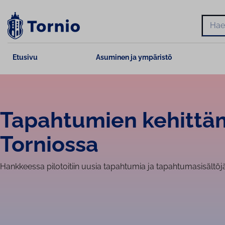
Siirry
sisältöön
Hae
Etusivu
Asuminen ja ympäristö
Tapahtumien ke­hit­tä­
Torniossa
Hankkeessa pilotoitiin uusia tapahtumia ja tapahtumasisältöjä