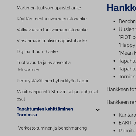
Hankke
Martimon tuu­li­voi­ma­puis­to­han­ke
Röyttän me­ri­tuu­li­voi­ma­puis­to­han­ke
Bench­ma
Uusien t
Val­kia­vaa­ran tuu­li­voi­ma­puis­to­han­ke
*PIOT po
Vinsanmaan tuu­li­voi­ma­puis­to­han­ke
*Happy N
Digi halthuun -hanke
*Meän Kes
Ta­pah­t
Tuot­ta­vuut­ta ja hy­vin­voin­tia
Tapahtumi
Jokivarteen
Tornion 
Per­heys­tä­väl­li­nen hybridityön Lappi
Hankkeen tot
Maa­il­man­pe­rin­tö Struven ketjun pohjoiset
osat
Hankkeen rah
Tapahtumien ke­hit­tä­mi­nen
Kuntara
Torniossa
EAKR ja
Ver­kos­toi­tu­mi­nen ja bench­mar­king
Rahoitu