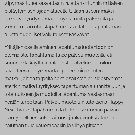
viipymää tulee kasvattaa niin, että 1-2 tunnin mittaisen
pistäytymisen sijaan alueelle tullaan useammaksi
päiväksi hyödyntämään myös muita palveluita ja
vierailemaan oheistapahtumissa. Tällöin tapahtuman
aluetaloudelliset vaikutukset kasvavat.
Yrittäjien osallistaminen tapahtumatuotantoon on
olennaista. Tapahtuma tulee palvelumuotoilla eli
suunnitella käyttäjälähtöisesti. Palvelumuotoilun
tavoitteena on ymmärtää paremmin eritoten
matkailijoiden tarpeita sekä osallistaa eri sidosryhmät,
etenkin matkailuyritykset, tapahtuman suunnitteluun ja
toteutukseen ja muotoilla tapahtuma vastaamaan
heidän tarpeitaan. Palvelumuotoilun tuloksena Happy
New Twice –tapahtumasta tulee useamman päivän
elämyksellinen kokonaisuus, jonka vuoksi alueelle
halutaan tulla kauempaakin ja viipyä pitkään.