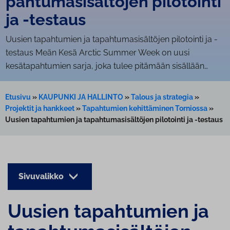
pah­tu­ma­si­säl­tö­jen pilotointi
ja -testaus
Uusien tapahtumien ja ta­pah­tu­ma­si­säl­tö­jen pilotointi ja -
testaus Meän Kesä Arctic Summer Week on uusi
kesätapahtumien sarja, joka tulee pitämään sisällään…
Etusivu
»
KAUPUNKI JA HALLINTO
»
Talous ja strategia
»
Projektit ja hankkeet
»
Tapahtumien kehittäminen Torniossa
»
Uusien tapahtumien ja tapahtumasisältöjen pilotointi ja -testaus
Sivuvalikko
Uusien tapahtumien ja