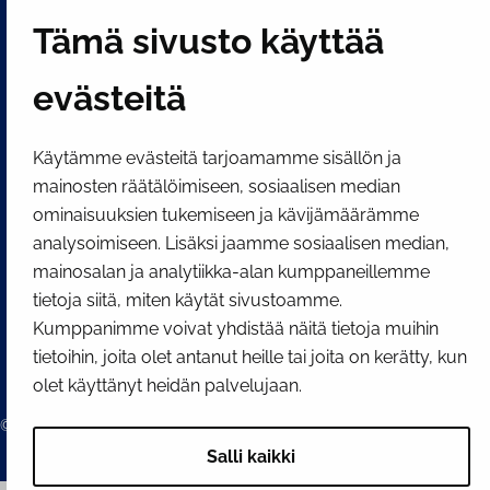
Näytä evästeasetukseni
Tämä sivusto käyttää
SOSIAALINEN MEDIA
evästeitä
Facebook
Instagram
YouTube
Käytämme evästeitä tarjoamamme sisällön ja
mainosten räätälöimiseen, sosiaalisen median
ominaisuuksien tukemiseen ja kävijämäärämme
analysoimiseen. Lisäksi jaamme sosiaalisen median,
mainosalan ja analytiikka-alan kumppaneillemme
tietoja siitä, miten käytät sivustoamme.
Kumppanimme voivat yhdistää näitä tietoja muihin
tietoihin, joita olet antanut heille tai joita on kerätty, kun
olet käyttänyt heidän palvelujaan.
© 2026 Tornion kaupunki
Salli kaikki