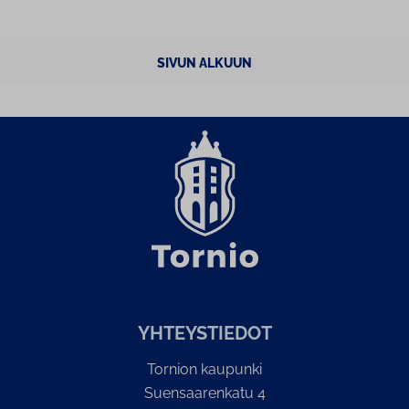
SIVUN ALKUUN
YH­TEYS­TIE­DOT
Tornion kaupunki
Suensaarenkatu 4