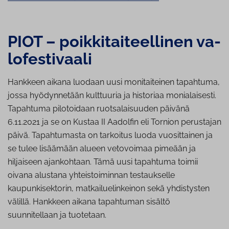
PIOT – poik­ki­tai­teel­li­nen va­
lo­fes­ti­vaa­li
Hankkeen aikana luodaan uusi monitaiteinen tapahtuma,
jossa hyödynnetään kulttuuria ja historiaa monialaisesti.
Tapahtuma pilotoidaan ruotsalaisuuden päivänä
6.11.2021 ja se on Kustaa II Aadolfin eli Tornion perustajan
päivä. Tapahtumasta on tarkoitus luoda vuosittainen ja
se tulee lisäämään alueen vetovoimaa pimeään ja
hiljaiseen ajankohtaan. Tämä uusi tapahtuma toimii
oivana alustana yhteistoiminnan testaukselle
kaupunkisektorin, matkailuelinkeinon sekä yhdistysten
välillä. Hankkeen aikana tapahtuman sisältö
suunnitellaan ja tuotetaan.