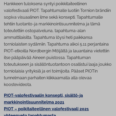
Hankkeen tuloksena syntyi poikkitaiteellinen
valofestivaali PIOT. Tapahtumalle luotiin Tornion brändiin
sopiva visuaalinen ilme sekä konsepti. Tapahtumalle
tehtiin tuotanto-ja markkinointisuunnitelma ja tämä
toteutettiin ostopalveluna, tapahtuma-alan
ammattilaisilta. Tapahtuma löysi heti paikkansa
torniolaisten sydämiin. Tapahtuma alkoi 5.11 perjantaina
PIOT-etkoilla Nordbergin Möljältä ja lauantaina vietettiin
itse pääpäivää Aineen puistossa. Tapahtuman
toteutukseen ja sisällöntuotantoon osallistui laaja joukko
torniolaisia yrityksiä ja eri toimijoita. Pääset PIOTin
tunnelmaan parhaiten klikkaamalla alla olevaa
koostevideota.
PIOT-valofestivaalin konsepti, sisältö-ja
markkinointisuunnitelma 2021
PIOT – poikitaiteellinen valofestivaali 2021
yhteenveto tapahtumasta