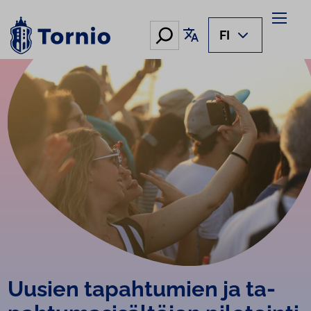
Siirry
sisältöön
Hae
Käännä sivu
FI
Uusien tapahtumien ja ta­