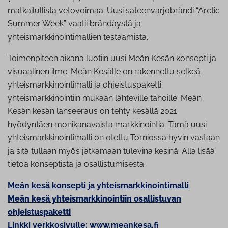
matkailullista vetovoimaa. Uusi sateenvarjobrändi “Arctic
Summer Week” vaatii brändäystä ja
yhteismarkkinointimallien testaamista.
Toimenpiteen aikana luotiin uusi Meän Kesän konsepti ja
visuaalinen ilme. Meän Kesälle on rakennettu selkeä
yhteismarkkinointimalli ja ohjeistuspaketti
yhteismarkkinointiin mukaan lähteville tahoille. Meän
Kesän kesän lanseeraus on tehty kesällä 2021
hyödyntäen monikanavaista markkinointia. Tämä uusi
yhteismarkkinointimalli on otettu Torniossa hyvin vastaan
ja sitä tullaan myös jatkamaan tulevina kesinä. Alla lisää
tietoa konseptista ja osallistumisesta.
Meän kesä konsepti ja yhteismarkkinointimalli
Meän kesä yhteismarkkinointiin osallistuvan
ohjeistuspaketti
Linkki verkkosivulle: www.meankesa.fi