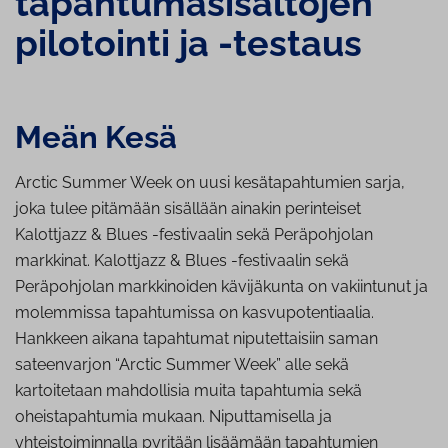
ta­pah­tu­ma­si­säl­tö­jen
pilotointi ja -testaus
Meän Kesä
Arctic Summer Week on uusi kesätapahtumien sarja,
joka tulee pitämään sisällään ainakin perinteiset
Kalottjazz & Blues -festivaalin sekä Peräpohjolan
markkinat. Kalottjazz & Blues -festivaalin sekä
Peräpohjolan markkinoiden kävijäkunta on vakiintunut ja
molemmissa tapahtumissa on kasvupotentiaalia.
Hankkeen aikana tapahtumat niputettaisiin saman
sateenvarjon “Arctic Summer Week” alle sekä
kartoitetaan mahdollisia muita tapahtumia sekä
oheistapahtumia mukaan. Niputtamisella ja
yhteistoiminnalla pyritään lisäämään tapahtumien