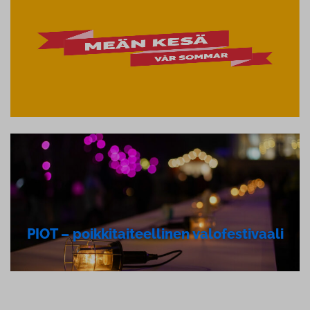
PIOT – poik­ki­tai­teel­li­nen va­lo­fes­ti­vaa­li