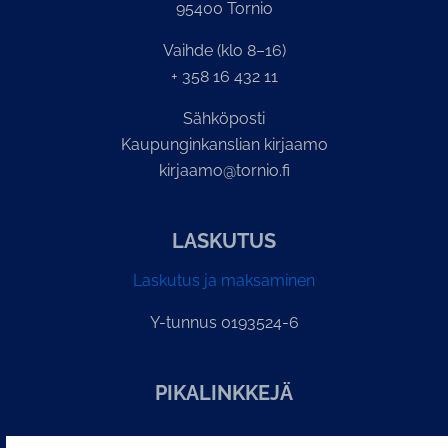
95400 Tornio
Vaihde (klo 8–16)
+ 358 16 432 11
Sähköposti
Kaupunginkanslian kirjaamo
kirjaamo@tornio.fi
LASKUTUS
Laskutus ja maksaminen
Y-tunnus 0193524-6
PI­KA­LINK­KE­JÄ