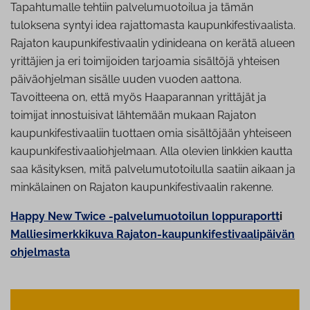
Tapahtumalle tehtiin palvelumuotoilua ja tämän
tuloksena syntyi idea rajattomasta kaupunkifestivaalista.
Rajaton kaupunkifestivaalin ydinideana on kerätä alueen
yrittäjien ja eri toimijoiden tarjoamia sisältöjä yhteisen
päiväohjelman sisälle uuden vuoden aattona.
Tavoitteena on, että myös Haaparannan yrittäjät ja
toimijat innostuisivat lähtemään mukaan Rajaton
kaupunkifestivaaliin tuottaen omia sisältöjään yhteiseen
kaupunkifestivaaliohjelmaan. Alla olevien linkkien kautta
saa käsityksen, mitä palvelumutotoilulla saatiin aikaan ja
minkälainen on Rajaton kaupunkifestivaalin rakenne.
Happy New Twice -palvelumuotoilun loppuraportt
i
Malliesimerkkikuva Rajaton-kaupunkifestivaalipäivän
ohjelmasta