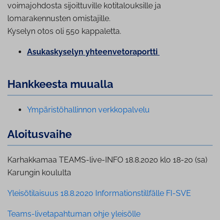
voimajohdosta sijoittuville kotitalouksille ja
lomarakennusten omistajille.
Kyselyn otos oli 550 kappaletta.
Asu­kas­ky­se­lyn yh­teen­ve­to­ra­port­ti
Hankkeesta muualla
Ym­pä­ris­tö­hal­lin­non verk­ko­pal­ve­lu
Aloi­tus­vai­he
Karhakkamaa TEAMS-live-INFO 18.8.2020 klo 18-20 (sa)
Karungin koululta
Yleisötilaisuus 18.8.2020 Informationstillfälle FI-SVE
Teams-livetapahtuman ohje yleisölle