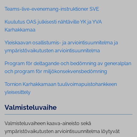
Teams-live-evenemang-instruktioner SVE
Kuulutus OAS julkisesti nähtäville YK ja YVA
Karhakkamaa
Yleiskaavan osallistumis- ja arviointisuunnitelma ja
ympäristövaikutusten arviointisuunnitelma
Program för deltagande och bedömning av generalplan
och program för miljökonsekvensbedömning
Tornion Karhakkamaan tuulivoimapuistohankkeen
yleisesittely
Val­mis­te­lu­vai­he
Valmisteluvaiheen kaava-aineisto sekä
ympäristövaikutusten arviointisuunnitelma löytyvät