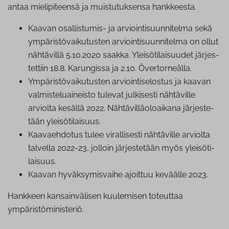
antaa mielipiteensä ja muistutuksensa hankkeesta.
Kaavan osal­lis­tu­mis- ja ar­vioin­ti­suun­ni­tel­ma sekä
ym­pä­ris­tö­vai­ku­tus­ten ar­vioin­ti­suun­ni­tel­ma on ollut
nähtävillä 5.10.2020 saakka. Ylei­sö­ti­lai­suu­det jär­jes­
tet­tiin 18.8. Karungissa ja 2.10. Över­tor­neål­la.
Ym­pä­ris­tö­vai­ku­tus­ten ar­vioin­ti­se­los­tus ja kaavan
val­mis­te­luai­neis­to tulevat julkisesti nähtäville
arviolta kesällä 2022. Näh­tä­vil­lä­oloai­ka­na jär­jes­te­
tään ylei­sö­ti­lai­suus.
Kaa­vaeh­do­tus tulee vi­ral­li­ses­ti nähtäville arviolta
talvella 2022-23, jolloin jär­jes­te­tään myös ylei­sö­ti­
lai­suus.
Kaavan hy­väk­sy­mis­vai­he ajoittuu keväälle 2023.
Hankkeen kansainvälisen kuulemisen toteuttaa
ympäristöministeriö.