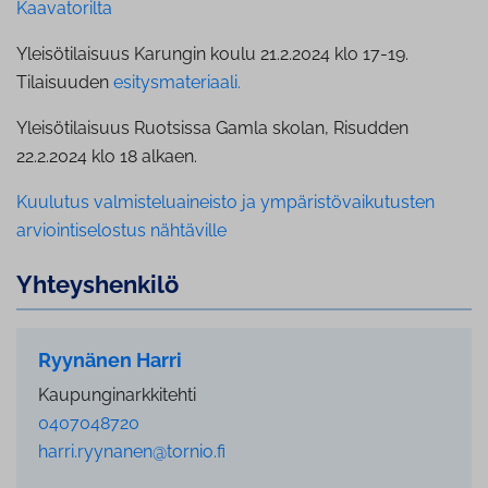
Kaavatorilta
Yleisötilaisuus Karungin koulu 21.2.2024 klo 17-19.
Tilaisuuden
esitysmateriaali.
Yleisötilaisuus Ruotsissa Gamla skolan, Risudden
22.2.2024 klo 18 alkaen.
Kuulutus valmisteluaineisto ja ympäristövaikutusten
arviointiselostus nähtäville
Yh­teys­hen­ki­lö
Ryynänen Harri
Kaupunginarkkitehti
0407048720
harri.ryynanen@tornio.fi