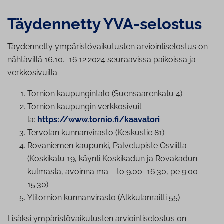
Täydennetty YVA-selostus
Täydennetty ympäristövaikutusten arviointiselostus on
nähtävillä 16.10.–16.12.2024 seuraavissa paikoissa ja
verkkosivuilla:
Tornion kau­pun­gin­ta­lo (Suen­saa­ren­ka­tu 4)
Tornion kaupungin verk­ko­si­vuil­
la:
h
ttps://www.tornio.fi/kaavatori
Tervolan kun­nan­vi­ras­to (Keskustie 81)
Rovaniemen kaupunki, Pal­ve­lu­pis­te Osviitta
(Koskikatu 19, käynti Koskikadun ja Rovakadun
kulmasta, avoinna ma – to 9.00–16.30, pe 9.00–
15.30)
Ylitornion kun­nan­vi­ras­to (Alk­ku­lan­rait­ti 55)
Lisäksi ympäristövaikutusten arviointiselostus on