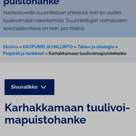
puis­to­han­ke
Hankealueelle suunnitellaan yhteensä noin 50 uuden
tuulivoimalan rakentamista. Suunniteltujen voimaloiden
kokonaiskorkeus on noin 300 metriä.
Etusivu
»
KAUPUNKI JA HALLINTO
»
Talous ja strategia
»
Projektit ja hankkeet
»
Karhakkamaan tuulivoimapuistohanke
Sivuvalikko
Kar­hak­ka­maan tuu­li­voi­
ma­puis­to­han­ke