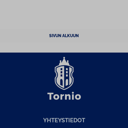
SIVUN ALKUUN
YH­TEYS­TIE­DOT