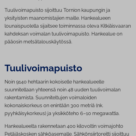
Tuulivoimapuisto sijoittuu Tornion kaupungin ja
yksityisten maanomistajien maille. Hankealueen
lounaispuolella sijaitsee toiminnassa oleva Kitkiäisvaaran
kahdeksan voimalan tuulivoimapuisto. Hankealue on
pääosin metsätalouskäytössä.
Tuu­li­voi­ma­puis­to
Noin 9140 hehtaarin kokoiselle hankealueelle
suunnitellaan yhteensä noin 48 uuden tuulivoimalan
rakentamista. Suunniteltujen voimaloiden
kokonaiskorkeus on enintään 300 metriä (nk.
pyyhkäisykorkeus) ja yksikköteho 6–10 megawattia.
Hankealueelta rakennetaan 400 kilovoltin voimajohto
Petäjäskosken sähköasemalle. Sähkönsiirtoreitti sijoittuu