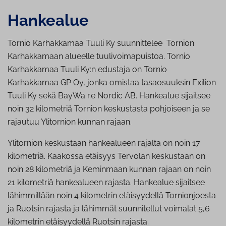
Hankealue
Tornio Karhakkamaa Tuuli Ky suunnittelee Tornion
Karhakkamaan alueelle tuulivoimapuistoa. Tornio
Karhakkamaa Tuuli Ky:n edustaja on Tornio
Karhakkamaa GP Oy, jonka omistaa tasaosuuksin Exilion
Tuuli Ky sekä BayWa r.e Nordic AB. Hankealue sijaitsee
noin 32 kilometriä Tornion keskustasta pohjoiseen ja se
rajautuu Ylitornion kunnan rajaan.
Ylitornion keskustaan hankealueen rajalta on noin 17
kilometriä. Kaakossa etäisyys Tervolan keskustaan on
noin 28 kilometriä ja Keminmaan kunnan rajaan on noin
21 kilometriä hankealueen rajasta. Hankealue sijaitsee
lähimmillään noin 4 kilometrin etäisyydellä Tornionjoesta
ja Ruotsin rajasta ja lähimmät suunnitellut voimalat 5,6
kilometrin etäisyydellä Ruotsin rajasta.