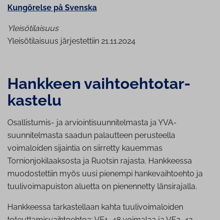
Kungörelse på Svenska
Yleisötilaisuus
Yleisötilaisuus järjestettiin 21.11.2024
Hankkeen vaih­toeh­to­tar­
kas­te­lu
Osallistumis- ja arviointisuunnitelmasta ja YVA-
suunnitelmasta saadun palautteen perusteella
voimaloiden sijaintia on siirretty kauemmas
Tornionjokilaaksosta ja Ruotsin rajasta. Hankkeessa
muodostettiin myös uusi pienempi hankevaihtoehto ja
tuulivoimapuiston aluetta on pienennetty länsirajalla.
Hankkeessa tarkastellaan kahta tuulivoimaloiden
toteuttamisvaihtoehtoa: VE1, 48 voimalaa ja VE2, 42