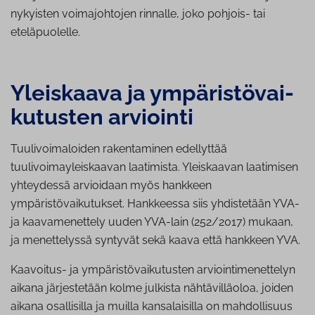
nykyisten voimajohtojen rinnalle, joko pohjois- tai
eteläpuolelle.
Yleiskaava ja ym­pä­ris­tö­vai­
ku­tus­ten arviointi
Tuulivoimaloiden rakentaminen edellyttää
tuulivoimayleiskaavan laatimista. Yleiskaavan laatimisen
yhteydessä arvioidaan myös hankkeen
ympäristövaikutukset. Hankkeessa siis yhdistetään YVA-
ja kaavamenettely uuden YVA-lain (252/2017) mukaan,
ja menettelyssä syntyvät sekä kaava että hankkeen YVA.
Kaavoitus- ja ympäristövaikutusten arviointimenettelyn
aikana järjestetään kolme julkista nähtävilläoloa, joiden
aikana osallisilla ja muilla kansalaisilla on mahdollisuus