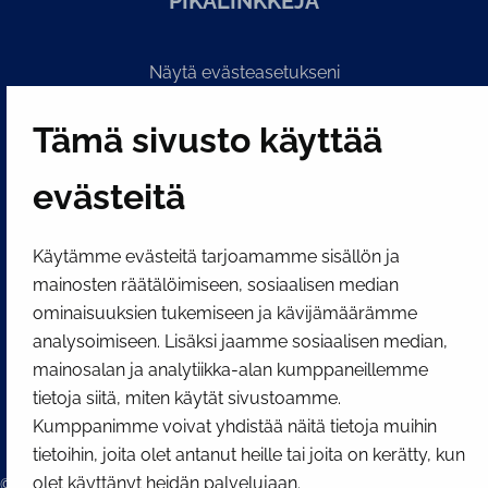
PI­KA­LINK­KE­JÄ
Näytä evästeasetukseni
SOSIAALINEN MEDIA
Tämä sivusto käyttää
Facebook
Instagram
YouTube
evästeitä
Käytämme evästeitä tarjoamamme sisällön ja
mainosten räätälöimiseen, sosiaalisen median
ominaisuuksien tukemiseen ja kävijämäärämme
analysoimiseen. Lisäksi jaamme sosiaalisen median,
mainosalan ja analytiikka-alan kumppaneillemme
tietoja siitä, miten käytät sivustoamme.
Kumppanimme voivat yhdistää näitä tietoja muihin
tietoihin, joita olet antanut heille tai joita on kerätty, kun
olet käyttänyt heidän palvelujaan.
© 2026 Tornion kaupunki