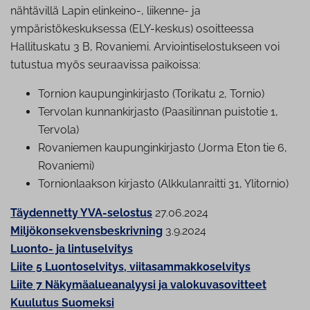
nähtävillä Lapin elinkeino-, liikenne- ja
ympäristökeskuksessa (ELY-keskus) osoitteessa
Hallituskatu 3 B, Rovaniemi. Arviointiselostukseen voi
tutustua myös seuraavissa paikoissa:
Tornion kau­pun­gin­kir­jas­to (Torikatu 2, Tornio)
Tervolan kun­nan­kir­jas­to (Paasilinnan puistotie 1,
Tervola)
Rovaniemen kau­pun­gin­kir­jas­to (Jorma Eton tie 6,
Rovaniemi)
Tor­nion­laak­son kirjasto (Alk­ku­lan­rait­ti 31, Ylitornio)
Täydennetty YVA-selostus
27.06.2024
Miljökonsekvensbeskrivning
3.9.2024
Luonto- ja lintuselvitys
Liite 5 Luontoselvitys, viitasammakkoselvitys
Liite 7 Näkymäalueanalyysi ja valokuvasovitteet
Kuulutus Suomeksi